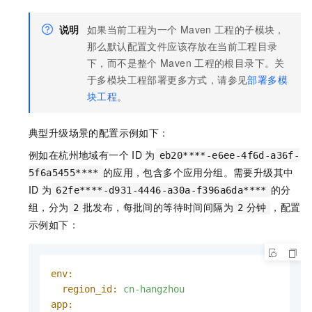
说明
如果当前工程为一个
Maven
工程的子模块，
那么默认配置文件应该存放在当前工程目录
下，而不是整个
Maven
工程的根目录下。关
于多模块工程部署更多方式，请参见
部署多模
块工程
。
典型升级场景的配置示例如下：
例如在杭州地域有一个
ID
为
eb20****-e6ee-4f6d-a36f-
的应用，包含多个应用分组。需要升级其中
5f6a5455****
ID
为
的分
62fe****-d931-4446-a30a-f396a6da****
组，分为
批发布，每批间的等待时间间隔为
，配置
2
2
分钟
示例如下：
env:
region_id:
cn-hangzhou
app: