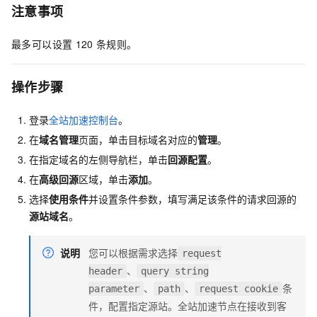
注意事项
最多可以设置
120
条规则。
操作步骤
登录
全站加速控制台
。
在
域名管理
页面，单击目标域名对应的
管理
。
在指定域名的左侧导航栏，单击
回源配置
。
在
高级回源
区域，单击
添加
。
选择
使用条件
并设置条件参数，填写满足该条件的请求回源的
源站域名
。
说明
您可以根据需求选择
request
、
header
query string
、
、
条
parameter
path
request cookie
件，配置指定源站。全站加速节点在接收到客