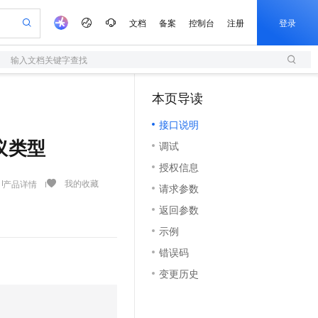
文档
备案
控制台
注册
登录
输入文档关键字查找
验
作计划
器
AI 活动
专业服务
服务伙伴合作计划
开发者社区
加入我们
服务平台百炼
阿里云 OPC 创新助力计划
本页导读
一站式生成采购清单，支持单品或批量购买
S
S产品伙伴计划（繁花）
峰会
造的大模型服务与应用开发平台
Qwen Audio：打造专属 AI 语音助手
轻量应用服务器
一句话生成原生可编辑精美 PPT 文稿
AI 生产力先锋
Al MaaS 服务伙伴赋能合作
域名
博文
Careers
NEW
至高可申请百万元
接口说明
性可伸缩的云计算服务
开启高性价比 AI 编程新体验
Qwen-Audio-3.0-Realtime 端到端实时语音角色扮演
输入一句话想法, 轻松生成专业的 PPT
先锋实践拓展 AI 生产力的边界
快速构建应用程序和网站，即刻迈出上云第一步
Token 补贴，五大权
计划
海大会
伙伴信用分合作计划
商标
问答
社会招聘
协议类型
调试
益加速 OPC 成功
S
eek-V4-Pro
数字证书管理服务（原SSL证书）
一键部署幻兽帕鲁游戏服务器
飞天发布时刻
HOT
划
备案
电子书
校园招聘
授权信息
pSeek-V4-Pro
视频创作，一键激活电商全链路生产力
全托管，含MySQL、PostgreSQL、SQL Server、MariaDB多引擎
实现全站HTTPS，呈现可信的WEB访问
一键购买专属联机服务器，轻松开启游戏
所见，即是所愿
更多支持
我的收藏
产品详情
划
公司注册
镜像站
请求参数
视频生成
语音识别与合成
专属 QwenPaw
短信服务
漫剧工坊：一站式动画创作平台
AI 实训营
HOT
合作伙伴培训与认证
返回参数
划
上云迁移
的智能体编程平台
站生成，高效打造优质广告素材
从聊天伙伴进化为能主动干活的本地数字员工
快速生产连贯的高质量长漫剧
从基础到进阶，Agent 创客手把手教你
国内短信简单易用，安全可靠，秒级触达，全球覆盖200+国家和地区。
e-1.1-T2V
Qwen3-TTS-Flash
lScope
我要反馈
查询合作伙伴
示例
畅细腻的高质量视频
离线语音合成大模型，多语言方言自适应，低延迟高稳定
n Alibaba Cloud ISV 合作
代维服务
olarDB
建企业门户网站
大数据开发治理平台 DataWorks
10 分钟搭建微信、支付宝小程序
错误码
创新加速
ope
登录合作伙伴管理后台
我要建议
站，无忧落地极速上线
以可视化方式快速构建移动和 PC 门户网站
100%兼容MySQL、PostgreSQL，兼容Oracle，支持集中和分布式
高效部署网站，快速应用到小程序
Data Agent 驱动的一站式 Data+AI 开发治理平台
e-1.1-I2V
Cosyvoice-V3-Flash
变更历史
安全
畅自然，细节丰富
高表现力语音合成大模型，语音克隆听感自然
我要投诉
上云场景组合购
伴
边界网络安全防护产品
漫剧创作，剧本、分镜、视频高效生成
覆盖90%+业务场景，专享组合折扣价
2V
VPN
Fun-ASR