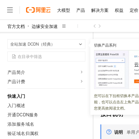
大模型
产品
解决方案
权益
定价
官方文档
边缘安全加速
大模型
产品
解决方案
权益
定价
云市场
伙伴
服务
了解阿里云
精选产品
精选解决方案
普惠上云
产品定价
精选商城
成为销售伙伴
售前咨询
为什么选择阿里云
千问AI平台
边缘安全加速
首页
全站加速 DCDN（经典）
了解云产品的定价详情
切换产品系列
DescribeDcdnDo
大模型服务平台百炼
千问办公，解锁你的工作
普惠上云 官方力荐
分销伙伴
在线服务
网站建设
什么是云计算
大
产品概述
大模型服务与应用平台
企业级Agent产品，直接
云服务器38元/年起，超
咨询伙伴
多端小程序
技术领先
Describ
动态与公告
云上成本管理
售后服务
千问大模型
Agency Agents：拥
官方推荐返现计划
大模型
大模型
精选产品
精选解决方案
Salesforce 国际版订阅
稳定可靠
产品简介
管理和优化成本
多元化、高性能、安全可靠
推荐新用户得奖励，单订单
销售伙伴合作计划
自助服务
更新时间：
2025-09-15
产品计费
友盟天域
安全合规
人工智能与机器学习
AI
文本生成
无影云电脑
HappyHorse 打造一
云工开物
无影生态合作计划
在线服务
观测云
分析师报告
随时随地安全接入的云上超
高校专属算力普惠，学生认
计算
互联网应用开发
调用
DescribeDcd
快速入门
您可以在下拉框切换本产品
Qwen3.8-Max
HOT
Salesforce On Alibaba C
工单服务
能，也可以点击左上角产品
智能体时代全能旗舰模型
Tuya 物联网平台阿里云
研究报告与白皮书
入门概述
云解析DNS
快速拥有专属 OpenClaw
Consulting Partner 合
大数据
容器
您更高效阅读文档。
免费试用
短信专区
接口说明
开通DCDN服务
蓝凌 OA
Qwen3.7-Plus
AI 大模型销售与服务生
现代化应用
存储
天池大赛
能看、能想、能动手的多模
添加服务域名
云原生大数据计算服务 Max
解决方案免费试用 新老
电子合同
面向分析的企业级SaaS模
最高领取价值200元试用
说明
单用户
安全
验证域名归属权
网络与CDN
AI 算法大赛
Qwen3-VL-Plus
畅捷通