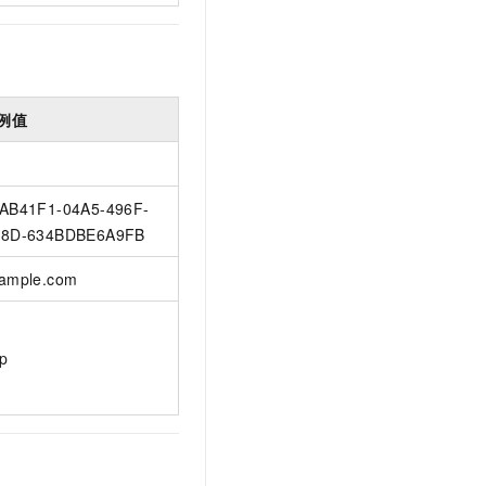
例值
AB41F1-04A5-496F-
8D-634BDBE6A9FB
ample.com
p