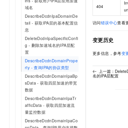
ins - 获取用户IPA层应用加速
In
404
域名
u
DescribeDcdnIpaDomainDe
访问
错误中心
查看
tail - 获取IPA层的基本配置信
息
DeleteDcdnIpaSpecificConfi
变更历史
g - 删除加速域名的IPA层配
置
更多信息，参考
变
DescribeDcdnDomainPrope
rty - 查询IPA的协议类型
上一篇：
Delete
名的IPA层配置
DescribeDcdnDomainIpaBp
sData - 获取四层加速的带宽
数据
DescribeDcdnDomainIpaTr
afficData - 获取四层加速流
量监控数据
DescribeDcdnDomainIpaCo
nnData - 查询IPA用户连接数