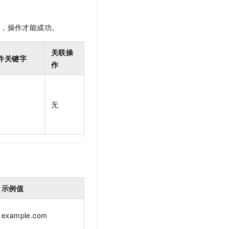
t.diy 一步搞定创意建站
构建大模型应用的安全防护体系
通过自然语言交互简化开发流程,全栈开发支持
通过阿里云安全产品对 AI 应用进行安全防护
限，操作才能成功。
关联操
件关键字
作
无
示例值
example.com