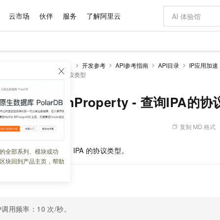
云市场
伙伴
服务
了解阿里云
AI 特惠
数据与 API
成为产品伙伴
企业增值服务
最佳实践
价格计算器
AI 场景体
基础软件
产品伙伴合
阿里云认证
市场活动
配置报价
大模型
全站加速 DCDN（经典）
开发参考
API参考指南
API目录
IP应用加速
自助选配和估算价格
mainProperty - 查询IPA的协议类型
新方式
域名与网站
睿译宝，AI翻译排版一步到位
智启 AI 普惠权益
产品生态集成认证中心
企业支持计划
云上春晚
千问官方 MaaS 平台，为开发者和 Agent 而生，新用户赠送 1 亿 + tokens 额度
云服务器 EC
AI Coding
阿里云Maa
2026 阿里云
为企业打
数据集
Windows
大模型认证
模型
NEW
交付可用成果
值低价云产品抢先购
提供智能易用的域名与建站服务
上传文档即自动完成翻译和格式还原
至高享 1亿+免费 tokens，加速 Al 应用落地
安全可靠、弹
智能编程，一键
产品生态伙伴
专家技术服务
云上奥运之旅
弹性计算合作
阿里云中企出
手机三要素
宝塔 Linux
全部认证
eDcdnDomainProperty - 查询IPA的
价格优势
有专属领域专家
对象存储 OSS
GLM-5.2：长任务时代开源旗舰模型
阿里云 OPC 创新助力计划
云数据库 RD
即刻拥有 DeepS
AI 电商营销
产品生态伙伴工作台
企业增值服务台
云栖战略参考
云存储合作计
云栖大会
身份实名认证
CentOS
训练营
推动算力普惠，释放技术红利
的大模型服务
最高返9万
多领域专家智能体,一键组建 AI 虚拟交付团队
至高百万元 Token 补贴，加速一人公司成长
稳定、安全、高性价比、高性能的云存储服务
真正可用的 1M 上下文,一次完成代码全链路开发
轻松解锁专属 Dee
从图文生成到
复制 MD 格式
 12:11:29
云上的中国
数据库合作计
活动全景
短信
Docker
图片和
站式影视创作平台
人工智能平台 PAI
Hermes Agent，打造自进化智能体
Token Plan 模型订阅计划
Qoder
5 分钟轻松部署
AI 广告创作
企业成长
大模型
NEW
信息公告
看见新力量
云网络合作计
OCR 文字识别
JAVA
级电脑
证享300元代金券
可视化编排打通从文字构思到成片全链路闭环
一站式AI开发、训练和推理服务
自主进化，持久记忆，越用越聪明
Qwen3.8-Max 首发尝鲜，限时加量 10 倍，夜间低至2折
面向真实软件
图文、视频一
nDomainProperty
查询
IPA
的协议类型。
的全部系列、模块或功
Kimi-K3
HappyHors
NEW
魔搭 Mode
loud
服务实践
官网公告
区块回到产品主页，帮助
Kimi 最新旗舰模型，长程编程与推理利器
让文字生成流
金融模力时刻
Salesforce O
版
发票查验
全能环境
Qoder CN
Claude Code + GStack 打造工程团队
千问办公，限时限量积分加倍
云原生数据库 P
低代码高效构
AI 建站
NEW
作计划
计划
创新中心
魔搭 ModelSc
健康状态
让AI从“聊天伙伴”进化为能干活的“数字员工”
覆盖公网/内网、递归/权威、移动APP等全场景解析服务
安装技能 GStack，拥有专属 AI 工程团队
你的AI工作搭子，覆盖日常办公高频场景
基于千问大模型等，支持代码智能生成、研发智能问答
0 代码专业建
客户案例
天气预报查询
操作系统
Deepseek-v4-pro
HappyHors
态合作计划
态智能体模型
旗舰 MoE 大模型，百万上下文与顶尖推理能力
图生视频，流
Compute
同享
容器服务 Kubernetes 版 ACK
万小智 AI 建站低至 15元/月
云防火墙
AI 短剧/漫剧
快递物流查询
WordPress
成为服务伙
高校合作
式云数据仓库
点，立即开启云上创新
提供一站式管理容器应用的 K8s 服务
送.CN域名，送备案服务码
云原生的云上
AI助力短剧
调用频率：10 次/秒。
GLM-5.2
Wan2.7-T
Ubuntu