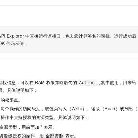
服务生态伙伴
视觉 Coding、空间感知、多模态思考等全面升级
1M上下文，专为长程任务能力而生
云工开物
企业应用
Night Plan 支持 Qwen 3.8-Max
AI 办公
NEW
Red Hat
30+ 款产品免费体验
夜间 5 折，Qwen/Meoo/TokenPlan 客户专享
AI智能应用
科研合作
ERP
堂（旗舰版）
SUSE
智能客服
AI 应用构建
大模型原生
CRM
2个月
自动承接线索
PI Explorer
中直接运行该接口，免去您计算签名的困扰。运行成功后，OpenA
建站小程序
Qoder
大模型服务平台百炼-应用模版
OA 办公系统
HOT
NEW
DK
代码示例。
面向真实软件
个人版上线、团队版降价；千问3.8-Max首发发尝鲜
丰富多元化的应用模版和解决方案
力提升
财税管理
模板建站
万有无界
大模型服务平台百炼-智能体
400电话
定制建站
的模型效果
灵活可视化地构建企业级 Agent
方案
广告营销
模板小程序
秒悟
人工智能平台 PAI
授权信息，可以在
RAM
权限策略语句的
元素中使用，用来给
Action
定制小程序
云端极速 AI 
新一代 AI 视频生成模型，深度适配广告营销等场景
AI Native 的算法工程平台，一站式完成建模、训练、推理服务部署
限。具体说明如下：
APP 开发
体的权限点。
建站系统
每个操作的访问级别，取值为写入（Write）、读取（Read）或列出（L
指操作中支持授权的资源类型。具体说明如下：
AI 应用
10分钟微调：让0.6B模型媲美235B模型
多模态数据信
资源类型，用前面加 * 表示。
依托云原生高可用架构,实现Dify私有化部署
用1%尺寸在特定领域达到大模型90%以上效果
资源级授权的操作，用
表示。
全部资源