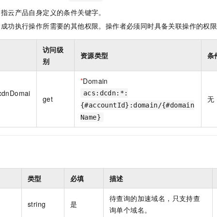
一个 AI 助手
即刻拥有 DeepSeek-R1 满血版
超强辅助，Bol
是指云产品自身定义的条件关键字。
在企业官网、通讯软件中为客户提供 AI 客服
多种方案随心选，轻松解锁专属 DeepSeek
指成功执行操作所需要的其他权限。操作者必须同时具备关联操作的权
访问级
资源类型
条
别
*
Domain
cdnDomai
acs:dcdn:*:
get
无
{#accountId}:domain/{#domain
Name}
类型
必填
描述
待查询的加速域名，只支持查
string
是
询单个域名。