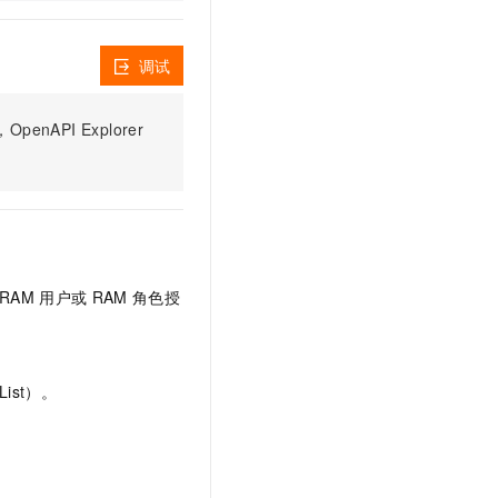
文戏情感细腻自然，动作戏激烈拳拳到肉，实现更强表演能力
支持中英文自由切换，具备更强的噪声鲁棒性
云聚AI 严选权益
SSL 证书
，一键激活高效办公新体验
精选AI产品，从模型到应用全链提效
堡垒机
调试
AI 用量加速计划
应用
防火墙
、识别商机，让客服更高效、服务更出色。
新老同享，达量后返
PI Explorer
千问办公
主机安全
NEW
的智能体编程平台
一站式AI生产力平台
AI 应用及服务市场
伶鹊
企业级人与Agent协作平台，接入和调度多个数字员工
智能客服平台，对话机器人、对话分析、智能外呼
AI 应用
大模型服务平台百炼 - 全妙
大模型
RAM
用户或
RAM
角色授
应用创作平台
多模态内容创作工具，已接入 DeepSeek
自然语言处理
数据标注
ist）。
机器学习
息提取
与 AI 智能体进行实时音视频通话
从文本、图片、视频中提取结构化的属性信息
构建支持视频理解的 AI 音视频实时通话应用