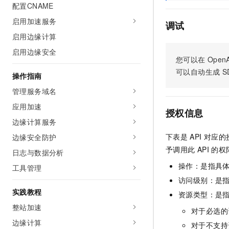
配置CNAME
AI 产品 免费试用
网络
安全
云开发大赛
Tableau 订阅
1亿+ 大模型 tokens 和 
启用加速服务
调试
可观测
入门学习赛
中间件
AI空中课堂在线直播课
启用边缘计算
140+云产品 免费试用
大模型服务
上云与迁云
启用边缘安全
产品新客免费试用，最长1
数据库
您可以在
OpenA
生态解决方案
千问AI平台-Token Plan
企业出海
大模型ACA认证体验
可以自动生成
S
大数据计算
操作指南
助力企业全员 AI 认知与能
行业生态解决方案
管理服务域名
政企业务
媒体服务
千问AI平台-模型体验
开发者生态解决方案
应用加速
在线体验全尺寸、多种模态
授权信息
企业服务与云通信
边缘计算服务
AI 开发和 AI 应用解决
Happy 系列大模型
域名与网站
下表是
API
对应的
边缘安全防护
予调用此
API
的权
日志与数据分析
终端用户计算
操作：是指具
工具管理
Serverless
访问级别：是指
大模型解决方案
实践教程
资源类型：是
开发工具
快速部署 Dify，高效搭建 
整站加速
对于必选的
迁移与运维管理
边缘计算
对于不支持