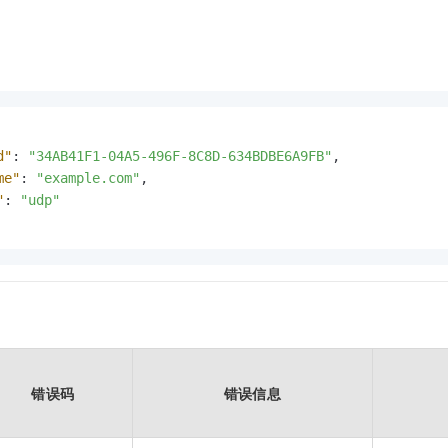
d"
:
"34AB41F1-04A5-496F-8C8D-634BDBE6A9FB"
,
me"
:
"example.com"
,
"
:
"udp"
错误码
错误信息