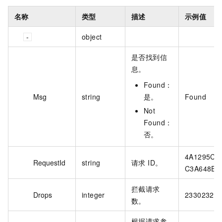
名称
类型
描述
示例值
object
是否找到信
息。
Found：
Msg
string
是。
Found
Not
Found：
否。
4A1295C0-
RequestId
string
请求 ID。
C3A648E7
拦截请求
Drops
integer
23302320
数。
根据请求参