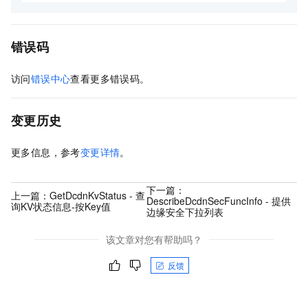
错误码
访问
错误中心
查看更多错误码。
变更历史
更多信息，参考
变更详情
。
下一篇：
上一篇：
GetDcdnKvStatus - 查
DescribeDcdnSecFuncInfo - 提供
询KV状态信息-按Key值
边缘安全下拉列表
该文章对您有帮助吗？
反馈