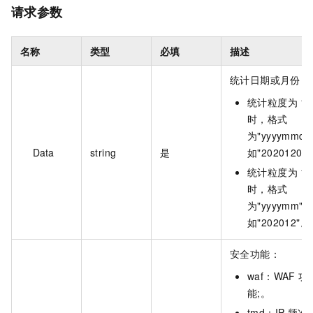
请求参数
名称
类型
必填
描述
统计日期或月份：
统计粒度为 1 
时，格式
为"yyyymmdd
Data
string
是
如"20201203
统计粒度为 1 
时，格式
为"yyyymm"，
如"202012"。
安全功能：
waf：WAF 功
能;。
tmd：IP 频次