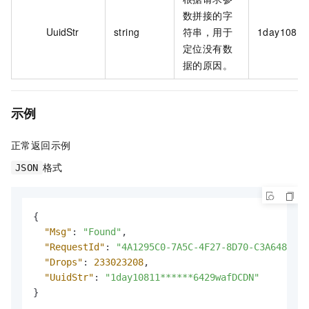
数拼接的字
UuidStr
string
符串，用于
1day10811
定位没有数
据的原因。
示例
正常返回示例
格式
JSON
{
"Msg"
:
"Found"
,
"RequestId"
:
"4A1295C0-7A5C-4F27-8D70-C3A648E703
"Drops"
:
233023208
,
"UuidStr"
:
"1day10811******6429wafDCDN"
}