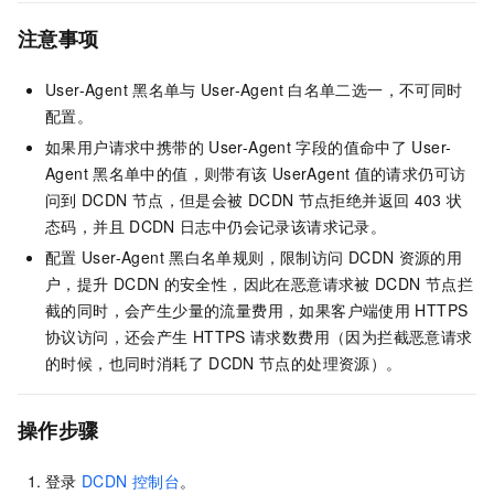
注意事项
User-Agent
黑名单与
User-Agent
白名单二选一，不可同时
配置。
如果用户请求中携带的
User-Agent
字段的值命中了
User-
Agent
黑名单中的值，则带有该
UserAgent
值的请求仍可访
问到
DCDN
节点，但是会被
DCDN
节点拒绝并返回
403
状
态码，并且
DCDN
日志中仍会记录该请求记录。
配置
User-Agent
黑白名单规则，限制访问
DCDN
资源的用
户，提升
DCDN
的安全性，因此在恶意请求被
DCDN
节点拦
截的同时，会产生少量的流量费用，如果客户端使用
HTTPS
协议访问，还会产生
HTTPS
请求数费用（因为拦截恶意请求
的时候，也同时消耗了
DCDN
节点的处理资源）。
操作步骤
登录
DCDN
控制台
。