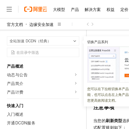
大模型
产品
解决方案
权益
定价
官方文档
边缘安全加速
大模型
产品
解决方案
权益
定价
云市场
伙伴
服务
了解阿里云
精选产品
精选解决方案
普惠上云
产品定价
精选商城
成为销售伙伴
售前咨询
为什么选择阿里云
千问AI平台
边缘安全加速
首页
全站加速 DCDN（经典）
了解云产品的定价详情
切换产品系列
大模型服务平台百炼
千问办公，解锁你的工作
普惠上云 官方力荐
分销伙伴
在线服务
网站建设
什么是云计算
大
大模型服务与应用平台
企业级Agent产品，直接
云服务器38元/年起，超
正则刷新
咨询伙伴
多端小程序
技术领先
云上成本管理
售后服务
千问大模型
Agency Agents：拥
官方推荐返现计划
大模型
大模型
精选产品
精选解决方案
Salesforce 国际版订阅
稳定可靠
产品概述
管理和优化成本
多元化、高性能、安全可靠
推荐新用户得奖励，单订单
更新时间：
2025-05-29
销售伙伴合作计划
自助服务
动态与公告
友盟天域
安全合规
人工智能与机器学习
AI
文本生成
无影云电脑
HappyHorse 打造一
云工开物
用户可以在刷新任
无影生态合作计划
在线服务
产品简介
观测云
分析师报告
随时随地安全接入的云上超
高校专属算力普惠，学生认
计算
互联网应用开发
您可以在下拉框切换本产品
Qwen3.8-Max
新，这样可以更有
HOT
产品计费
Salesforce On Alibaba C
工单服务
能，也可以点击左上角产品
智能体时代全能旗舰模型
Tuya 物联网平台阿里云
研究报告与白皮书
云解析DNS
快速拥有专属 OpenClaw
Consulting Partner 合
大数据
容器
您更高效阅读文档。
免费试用
短信专区
快速入门
注意事项
蓝凌 OA
Qwen3.7-Plus
AI 大模型销售与服务生
现代化应用
存储
天池大赛
能看、能想、能动手的多模
入门概述
云原生大数据计算服务 Max
解决方案免费试用 新老
电子合同
当您的
刷新类型
选
面向分析的企业级SaaS模
最高领取价值200元试用
开通DCDN服务
安全
网络与CDN
AI 算法大赛
Qwen3-VL-Plus
式配置规则如下：
畅捷通