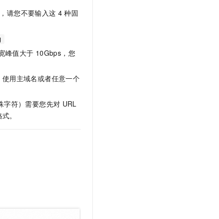
文戏情感细腻自然，动作戏激烈拳拳到肉，实现更强表演能力
支持中英文自由切换，具备更强的噪声鲁棒性
云聚AI 严选权益
SSL 证书
，请您不要输入这
4
种固
，一键激活高效办公新体验
精选AI产品，从模型到应用全链提效
堡垒机
AI 用量加速计划
g
应用
防火墙
、识别商机，让客服更高效、服务更出色。
新老同享，达量后返
宽峰值大于
10Gbps，您
千问办公
主机安全
NEW
的智能体编程平台
一站式AI生产力平台
，使用主域名或者任意一个
AI 应用及服务市场
伶鹊
殊字符）需要您先对
URL
企业级人与Agent协作平台，接入和调度多个数字员工
智能客服平台，对话机器人、对话分析、智能外呼
AI 应用
格式。
大模型服务平台百炼 - 全妙
大模型
应用创作平台
多模态内容创作工具，已接入 DeepSeek
自然语言处理
数据标注
机器学习
息提取
与 AI 智能体进行实时音视频通话
从文本、图片、视频中提取结构化的属性信息
构建支持视频理解的 AI 音视频实时通话应用