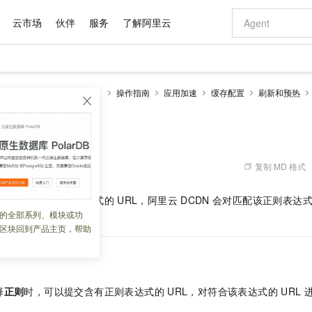
云市场
伙伴
服务
了解阿里云
AI 特惠
数据与 API
成为产品伙伴
企业增值服务
最佳实践
价格计算器
AI 场景体
基础软件
产品伙伴合
阿里云认证
市场活动
配置报价
大模型
全站加速 DCDN（经典）
操作指南
应用加速
缓存配置
刷新和预热
自助选配和估算价格
新方式
域名与网站
睿译宝，AI翻译排版一步到位
智启 AI 普惠权益
产品生态集成认证中心
企业支持计划
云上春晚
千问官方 MaaS 平台，为开发者和 Agent 而生，新用户赠送 1 亿 + tokens 额度
云服务器 EC
Qwen Aud
AI Coding
阿里云Maa
2026 阿里云
为企业打
数据集
Windows
大模型认证
模型
NEW
NEW
交付可用成果
值低价云产品抢先购
提供智能易用的域名与建站服务
上传文档即自动完成翻译和格式还原
至高享 1亿+免费 tokens，加速 Al 应用落地
安全可靠、弹
智能编程，一键
说明
产品生态伙伴
专家技术服务
云上奥运之旅
弹性计算合作
阿里云中企出
手机三要素
宝塔 Linux
全部认证
价格优势
有专属领域专家
对象存储 OSS
GLM-5.2：长任务时代开源旗舰模型
阿里云 OPC 创新助力计划
云数据库 RD
即刻拥有 DeepS
AI 电商营销
产品生态伙伴工作台
企业增值服务台
云栖战略参考
云存储合作计
云栖大会
身份实名认证
CentOS
训练营
推动算力普惠，释放技术红利
的大模型服务
最高返9万
多领域专家智能体,一键组建 AI 虚拟交付团队
至高百万元 Token 补贴，加速一人公司成长
稳定、安全、高性价比、高性能的云存储服务
真正可用的 1M 上下文,一次完成代码全链路开发
轻松解锁专属 Dee
从图文生成到
复制 MD 格式
 03:12:59
云上的中国
数据库合作计
活动全景
短信
Docker
图片和
站式影视创作平台
人工智能平台 PAI
Hermes Agent，打造自进化智能体
Token Plan 模型订阅计划
Qoder
5 分钟轻松部署
AI 广告创作
企业成长
大模型
NEW
信息公告
务中提交含有正则表达式的
URL，阿里云
DCDN
会对匹配该正则表达
看见新力量
云网络合作计
OCR 文字识别
JAVA
级电脑
证享300元代金券
可视化编排打通从文字构思到成片全链路闭环
一站式AI开发、训练和推理服务
自主进化，持久记忆，越用越聪明
Qwen3.8-Max 首发尝鲜，限时加量 10 倍，夜间低至2折
面向真实软件
图文、视频一
的全部系列、模块或功
Kimi-K3
HappyHors
针对性地刷新
URL。
NEW
魔搭 Mode
loud
服务实践
官网公告
区块回到产品主页，帮助
Kimi 最新旗舰模型，长程编程与推理利器
让文字生成流
金融模力时刻
Salesforce O
版
发票查验
全能环境
Qoder CN
Claude Code + GStack 打造工程团队
千问办公，限时限量积分加倍
云原生数据库 P
低代码高效构
AI 建站
NEW
作计划
计划
创新中心
魔搭 ModelSc
健康状态
让AI从“聊天伙伴”进化为能干活的“数字员工”
覆盖公网/内网、递归/权威、移动APP等全场景解析服务
安装技能 GStack，拥有专属 AI 工程团队
你的AI工作搭子，覆盖日常办公高频场景
基于千问大模型等，支持代码智能生成、研发智能问答
0 代码专业建
客户案例
天气预报查询
操作系统
Deepseek-v4-pro
HappyHors
态合作计划
态智能体模型
旗舰 MoE 大模型，百万上下文与顶尖推理能力
图生视频，流
Compute
同享
容器服务 Kubernetes 版 ACK
万小智 AI 建站低至 15元/月
云防火墙
AI 短剧/漫剧
快递物流查询
WordPress
成为服务伙
高校合作
择
正则
时，可以提交含有正则表达式的
URL，对符合该表达式的
URL
式云数据仓库
点，立即开启云上创新
提供一站式管理容器应用的 K8s 服务
送.CN域名，送备案服务码
云原生的云上
AI助力短剧
GLM-5.2
Wan2.7-T
Ubuntu