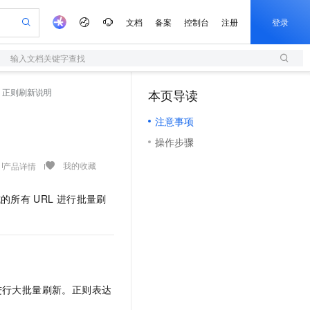
文档
备案
控制台
注册
登录
输入文档关键字查找
验
作计划
器
AI 活动
专业服务
服务伙伴合作计划
开发者社区
加入我们
服务平台百炼
阿里云 OPC 创新助力计划
正则刷新说明
本页导读
一站式生成采购清单，支持单品或批量购买
S
io：打造专属 AI 语音助手
S产品伙伴计划（繁花）
峰会
造的大模型服务与应用开发平台
轻量应用服务器
一句话生成原生可编辑精美 PPT 文稿
AI 生产力先锋
Al MaaS 服务伙伴赋能合作
域名
博文
Careers
至高可申请百万元
注意事项
性可伸缩的云计算服务
开启高性价比 AI 编程新体验
Qwen-Audio-3.0-Realtime 端到端实时语音角色扮演
输入一句话想法, 轻松生成专业的 PPT
先锋实践拓展 AI 生产力的边界
快速构建应用程序和网站，即刻迈出上云第一步
Token 补贴，五大权
计划
海大会
伙伴信用分合作计划
商标
问答
社会招聘
操作步骤
益加速 OPC 成功
S
eek-V4-Pro
数字证书管理服务（原SSL证书）
一键部署幻兽帕鲁游戏服务器
飞天发布时刻
HOT
划
备案
电子书
校园招聘
pSeek-V4-Pro
视频创作，一键激活电商全链路生产力
全托管，含MySQL、PostgreSQL、SQL Server、MariaDB多引擎
实现全站HTTPS，呈现可信的WEB访问
一键购买专属联机服务器，轻松开启游戏
所见，即是所愿
我的收藏
产品详情
更多支持
划
公司注册
镜像站
视频生成
语音识别与合成
专属 QwenPaw
短信服务
漫剧工坊：一站式动画创作平台
AI 实训营
HOT
式的所有
URL
进行批量刷
合作伙伴培训与认证
划
上云迁移
的智能体编程平台
站生成，高效打造优质广告素材
从聊天伙伴进化为能主动干活的本地数字员工
快速生产连贯的高质量长漫剧
从基础到进阶，Agent 创客手把手教你
国内短信简单易用，安全可靠，秒级触达，全球覆盖200+国家和地区。
e-1.1-T2V
Qwen3-TTS-Flash
lScope
我要反馈
查询合作伙伴
畅细腻的高质量视频
离线语音合成大模型，多语言方言自适应，低延迟高稳定
n Alibaba Cloud ISV 合作
代维服务
olarDB
建企业门户网站
大数据开发治理平台 DataWorks
10 分钟搭建微信、支付宝小程序
创新加速
ope
登录合作伙伴管理后台
我要建议
站，无忧落地极速上线
以可视化方式快速构建移动和 PC 门户网站
100%兼容MySQL、PostgreSQL，兼容Oracle，支持集中和分布式
高效部署网站，快速应用到小程序
Data Agent 驱动的一站式 Data+AI 开发治理平台
e-1.1-I2V
Cosyvoice-V3-Flash
安全
畅自然，细节丰富
高表现力语音合成大模型，语音克隆听感自然
我要投诉
上云场景组合购
伴
进行大批量刷新。正则表达
边界网络安全防护产品
漫剧创作，剧本、分镜、视频高效生成
覆盖90%+业务场景，专享组合折扣价
2V
VPN
Fun-ASR