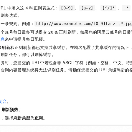
服务生态伙伴
视觉 Coding、空间感知、多模态思考等全面升级
1M上下文，专为长程任务能力而生
云工开物
企业应用
Night Plan 支持 Qwen 3.8-Max
AI 办公
NEW
URL
中填入这
4
种正则表达式：
、
、
、
[0-9]
[a-z]
[^/]*
.*
Red Hat
30+ 款产品免费体验
夜间 5 折，Qwen/Meoo/TokenPlan 客户专享
AI智能应用
科研合作
正则表达式。
ERP
堂（旗舰版）
SUSE
智能客服
行一条规则。例如：
http://www.example.com/[0-9][a-z].*.jp
AI 应用构建
大模型原生
CRM
2个月
自动承接线索
一个账号每日最多可以提交
20
条正则刷新，如果您的阿里云账号的日带
建站小程序
Qoder
大模型服务平台百炼-应用模版
OA 办公系统
HOT
NEW
信息
来申请提升每日配额。
面向真实软件
个人版上线、团队版降价；千问3.8-Max首发发尝鲜
丰富多元化的应用模版和解决方案
录刷新和正则刷新都已支持共享缓存。在域名配置了共享缓存的情况下
力提升
财税管理
模板建站
交刷新任务，都可以刷掉缓存。
万有无界
大模型服务平台百炼-智能体
400电话
定制建站
任务时，您提交的
URI
中若包含非
ASCII
字符（例如：空格、中文、特
的模型效果
灵活可视化地构建企业级 Agent
，否则内容管理系统将无法识别任务。请确保您提交的
URI
为编码后的
方案
广告营销
模板小程序
秒悟
人工智能平台 PAI
定制小程序
云端极速 AI 
新一代 AI 视频生成模型，深度适配广告营销等场景
AI Native 的算法工程平台，一站式完成建模、训练、推理服务部署
APP 开发
制台
。
建站系统
>
刷新预热
。
AI 应用
10分钟微调：让0.6B模型媲美235B模型
多模态数据信
签，选择
刷新类型
为
正则
。
依托云原生高可用架构,实现Dify私有化部署
用1%尺寸在特定领域达到大模型90%以上效果