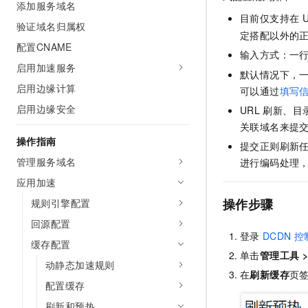
添加服务域名
AI 产品 免费试用
网络
安全
云开发大赛
目前仅支持在
Tableau 订阅
验证域名归属权
1亿+ 大模型 tokens 和 
定搭配以外的
可观测
入门学习赛
中间件
AI空中课堂在线直播课
配置CNAME
140+云产品 免费试用
输入方式：一
大模型服务
启用加速服务
上云与迁云
产品新客免费试用，最长1
数据库
默认情况下，
生态解决方案
启用边缘计算
千问AI平台-Token Plan
可以通过
填写
企业出海
大模型ACA认证体验
大数据计算
启用边缘安全
URL
刷新、目
助力企业全员 AI 认知与能
行业生态解决方案
政企业务
关联域名来提
媒体服务
千问AI平台-模型体验
开发者生态解决方案
操作指南
提交正则刷新
在线体验全尺寸、多种模态
企业服务与云通信
管理服务域名
进行编码处理
AI 开发和 AI 应用解决
Happy 系列大模型
应用加速
域名与网站
操作步骤
规则引擎配置
终端用户计算
回源配置
登录
DCDN
控
Serverless
大模型解决方案
缓存配置
单击
管理工具
动静态加速规则
开发工具
快速部署 Dify，高效搭建 
在
刷新缓存
页
配置缓存
迁移与运维管理
刷新和预热