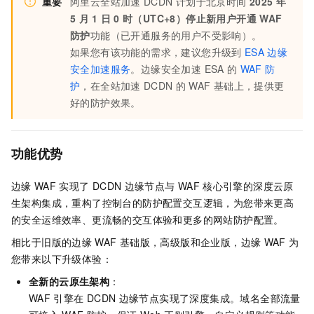
重要
阿里云
全站加速
DCDN
计划于北京时间
2025
年
5
月
1
日
0
时（UTC+8）停止新用户开通
WAF
防护
功能（已开通服务的用户不受影响）。
如果您有该功能的需求，建议您升级到
ESA
边缘
安全加速服务
。
边缘安全加速 ESA
的
WAF
防
护
，在
全站加速
DCDN
的
WAF
基础上，提供更
好的防护效果。
功能优势
边缘
WAF
实现了
DCDN
边缘节点与
WAF
核心引擎的深度云原
生架构集成，重构了控制台的防护配置交互逻辑，为您带来更高
的安全运维效率、更流畅的交互体验和更多的网站防护配置。
相比于旧版的边缘
WAF
基础版，高级版和
企业版，边缘
WAF
为
您带来以下升级体验：
全新的云原生架构
：
WAF
引擎在
DCDN
边缘节点实现了深度集成。域名全部流量