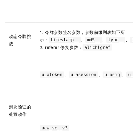
1. 令牌参数签名参数，参数前缀列表如下所
动态令牌挑
示：
、
、
、
timestamp__
md5__
type__
ip
战
2. referer 修复参数：
alichlgref
、
、
、
u_atoken
u_asession
u_asig
u_a
滑块验证的
处置动作
acw_sc__v3