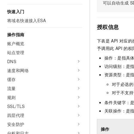
可以自动生成
S
AI 产品 免费试用
网络
安全
云开发大赛
Tableau 订阅
快速入门
1亿+ 大模型 tokens 和 
可观测
入门学习赛
中间件
AI空中课堂在线直播课
将域名快速接入ESA
140+云产品 免费试用
大模型服务
授权信息
上云与迁云
产品新客免费试用，最长1
数据库
操作指南
生态解决方案
千问AI平台-Token Plan
下表是
API
对应的
企业出海
大模型ACA认证体验
账户概览
大数据计算
予调用此
API
的权
助力企业全员 AI 认知与能
行业生态解决方案
站点管理
政企业务
媒体服务
千问AI平台-模型体验
操作：是指具
开发者生态解决方案
DNS
在线体验全尺寸、多种模态
访问级别：是指
企业服务与云通信
速度和网络
AI 开发和 AI 应用解决
资源类型：是
Happy 系列大模型
缓存
域名与网站
对于必选的
流量
终端用户计算
对于不支持
规则
条件关键字：
Serverless
大模型解决方案
SSL/TLS
关联操作：是
四层代理
开发工具
快速部署 Dify，高效搭建 
安全防护
迁移与运维管理
操作
分析和日志