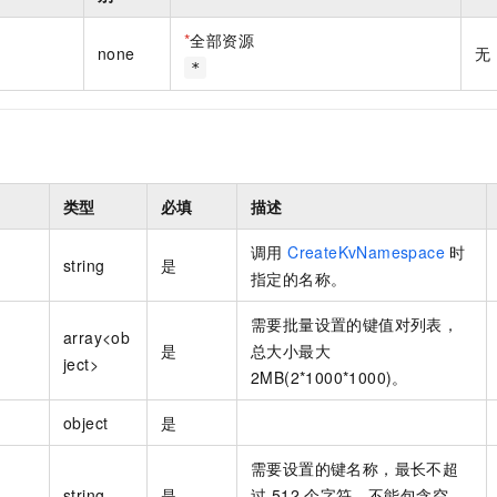
一个 AI 助手
即刻拥有 DeepSeek-R1 满血版
超强辅助，Bol
在企业官网、通讯软件中为客户提供 AI 客服
多种方案随心选，轻松解锁专属 DeepSeek
*
全部资源
none
无
*
类型
必填
描述
调用
CreateKvNamespace
时
string
是
指定的名称。
需要批量设置的键值对列表，
array<ob
是
总大小最大
ject>
2MB(2*1000*1000)。
object
是
需要设置的键名称，最长不超
string
是
过 512 个字符，不能包含空