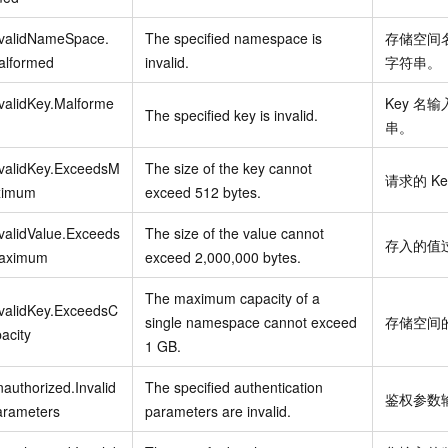
nvalidNameSpace.
The specified namespace is
存储空间
alformed
invalid.
字符串。
validKey.Malforme
Key
名输
The specified key is invalid.
串。
nvalidKey.ExceedsM
The size of the key cannot
请求的
Ke
ximum
exceed 512 bytes.
validValue.Exceeds
The size of the value cannot
存入的值
aximum
exceed 2,000,000 bytes.
The maximum capacity of a
validKey.ExceedsC
single namespace cannot exceed
存储空间
acity
1 GB.
authorized.Invalid
The specified authentication
鉴权参数
arameters
parameters are invalid.