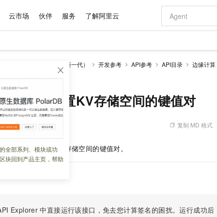
云市场
伙伴
服务
了解阿里云
AI 特惠
数据与 API
成为产品伙伴
企业增值服务
最佳实践
价格计算器
AI 场景体
基础软件
产品伙伴合
阿里云认证
市场活动
配置报价
大模型
边缘安全加速 ESA（全新一代）
开发参考
API参考
API目录
边缘计算
自助选配和估算价格
 批量设置KV存储空间的键值对
新方式
域名与网站
睿译宝，AI翻译排版一步到位
智启 AI 普惠权益
产品生态集成认证中心
企业支持计划
云上春晚
千问官方 MaaS 平台，为开发者和 Agent 而生，新用户赠送 1 亿 + tokens 额度
云服务器 EC
Qwen Aud
AI Coding
阿里云Maa
2026 阿里云
为企业打
数据集
Windows
大模型认证
模型
NEW
NEW
交付可用成果
值低价云产品抢先购
提供智能易用的域名与建站服务
上传文档即自动完成翻译和格式还原
至高享 1亿+免费 tokens，加速 Al 应用落地
安全可靠、弹
智能编程，一键
产品生态伙伴
专家技术服务
云上奥运之旅
弹性计算合作
阿里云中企出
手机三要素
宝塔 Linux
全部认证
utKv - 批量设置KV存储空间的键值对
价格优势
有专属领域专家
对象存储 OSS
GLM-5.2：长任务时代开源旗舰模型
阿里云 OPC 创新助力计划
云数据库 RD
即刻拥有 DeepS
AI 电商营销
产品生态伙伴工作台
企业增值服务台
云栖战略参考
云存储合作计
云栖大会
身份实名认证
CentOS
训练营
推动算力普惠，释放技术红利
的大模型服务
最高返9万
多领域专家智能体,一键组建 AI 虚拟交付团队
至高百万元 Token 补贴，加速一人公司成长
稳定、安全、高性价比、高性能的云存储服务
真正可用的 1M 上下文,一次完成代码全链路开发
轻松解锁专属 Dee
从图文生成到
复制 MD 格式
 16:50:33
云上的中国
数据库合作计
活动全景
短信
Docker
图片和
站式影视创作平台
人工智能平台 PAI
Hermes Agent，打造自进化智能体
Token Plan 模型订阅计划
Qoder
5 分钟轻松部署
AI 广告创作
企业成长
大模型
NEW
信息公告
看见新力量
云网络合作计
OCR 文字识别
JAVA
级电脑
证享300元代金券
可视化编排打通从文字构思到成片全链路闭环
一站式AI开发、训练和推理服务
自主进化，持久记忆，越用越聪明
Qwen3.8-Max 首发尝鲜，限时加量 10 倍，夜间低至2折
面向真实软件
图文、视频一
表来批量设置指定
KV
存储空间的键值对。
的全部系列、模块或功
Kimi-K3
HappyHors
NEW
魔搭 Mode
loud
服务实践
官网公告
区块回到产品主页，帮助
Kimi 最新旗舰模型，长程编程与推理利器
让文字生成流
金融模力时刻
Salesforce O
版
发票查验
全能环境
Qoder CN
Claude Code + GStack 打造工程团队
千问办公，限时限量积分加倍
云原生数据库 P
低代码高效构
AI 建站
NEW
作计划
计划
创新中心
魔搭 ModelSc
健康状态
让AI从“聊天伙伴”进化为能干活的“数字员工”
覆盖公网/内网、递归/权威、移动APP等全场景解析服务
安装技能 GStack，拥有专属 AI 工程团队
你的AI工作搭子，覆盖日常办公高频场景
基于千问大模型等，支持代码智能生成、研发智能问答
0 代码专业建
客户案例
天气预报查询
操作系统
Deepseek-v4-pro
HappyHors
态合作计划
态智能体模型
旗舰 MoE 大模型，百万上下文与顶尖推理能力
图生视频，流
Compute
同享
容器服务 Kubernetes 版 ACK
万小智 AI 建站低至 15元/月
云防火墙
AI 短剧/漫剧
快递物流查询
WordPress
成为服务伙
高校合作
式云数据仓库
点，立即开启云上创新
提供一站式管理容器应用的 K8s 服务
送.CN域名，送备案服务码
云原生的云上
AI助力短剧
PI Explorer
中直接运行该接口，免去您计算签名的困扰。运行成功后，OpenA
GLM-5.2
Wan2.7-T
Ubuntu