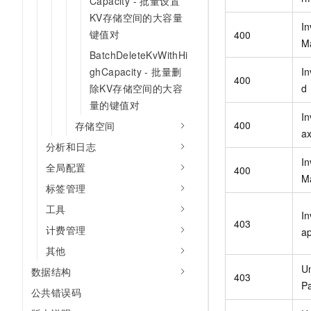
Capacity - 批量设置
KV存储空间的大容量
I
键值对
400
M
BatchDeleteKvWithHi
In
ghCapacity - 批量删
400
d
除KV存储空间的大容
量的键值对
I
400
存储空间
a
分析和日志
In
全局配置
400
M
标签管理
工具
In
403
计费管理
ap
其他
Un
数据结构
403
P
公共错误码