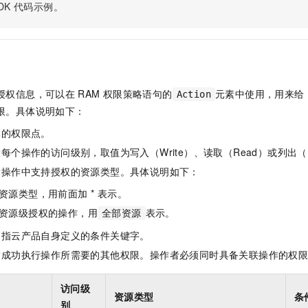
服务生态伙伴
视觉 Coding、空间感知、多模态思考等全面升级
1M上下文，专为长程任务能力而生
DK
代码示例。
云工开物
企业应用
Night Plan 支持 Qwen 3.8-Max
AI 办公
NEW
Red Hat
30+ 款产品免费体验
夜间 5 折，Qwen/Meoo/TokenPlan 客户专享
AI智能应用
科研合作
ERP
堂（旗舰版）
SUSE
智能客服
AI 应用构建
大模型原生
CRM
2个月
自动承接线索
建站小程序
Qoder
大模型服务平台百炼-应用模版
OA 办公系统
HOT
NEW
授权信息，可以在
RAM
权限策略语句的
元素中使用，用来给
Action
面向真实软件
个人版上线、团队版降价；千问3.8-Max首发发尝鲜
丰富多元化的应用模版和解决方案
限。具体说明如下：
力提升
财税管理
模板建站
万有无界
大模型服务平台百炼-智能体
体的权限点。
400电话
定制建站
的模型效果
灵活可视化地构建企业级 Agent
每个操作的访问级别，取值为写入（Write）、读取（Read）或列出（L
方案
广告营销
模板小程序
指操作中支持授权的资源类型。具体说明如下：
秒悟
人工智能平台 PAI
定制小程序
云端极速 AI 
新一代 AI 视频生成模型，深度适配广告营销等场景
AI Native 的算法工程平台，一站式完成建模、训练、推理服务部署
资源类型，用前面加 * 表示。
资源级授权的操作，用
表示。
APP 开发
全部资源
是指云产品自身定义的条件关键字。
建站系统
指成功执行操作所需要的其他权限。操作者必须同时具备关联操作的权
AI 应用
10分钟微调：让0.6B模型媲美235B模型
多模态数据信
访问级
依托云原生高可用架构,实现Dify私有化部署
用1%尺寸在特定领域达到大模型90%以上效果
资源类型
条
别