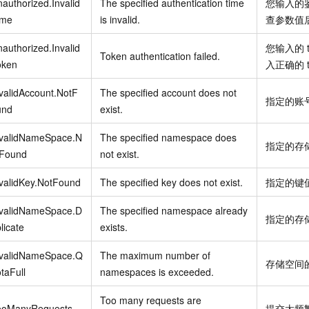
authorized.Invalid
The specified authentication time
您输入的
ime
is invalid.
查参数值
authorized.Invalid
您输入的
Token authentication failed.
oken
入正确的
validAccount.NotF
The specified account does not
指定的账
und
exist.
nvalidNameSpace.N
The specified namespace does
指定的存
tFound
not exist.
validKey.NotFound
The specified key does not exist.
指定的键
nvalidNameSpace.D
The specified namespace already
指定的存
licate
exists.
nvalidNameSpace.Q
The maximum number of
存储空间
taFull
namespaces is exceeded.
Too many requests are
ooManyRequests
提交太频