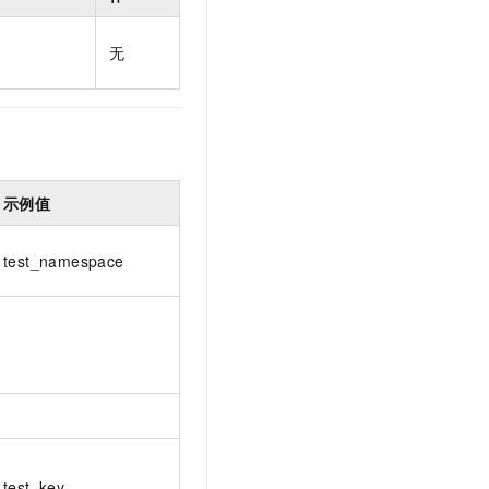
t.diy 一步搞定创意建站
构建大模型应用的安全防护体系
通过自然语言交互简化开发流程,全栈开发支持
通过阿里云安全产品对 AI 应用进行安全防护
无
示例值
test_namespace
test_key