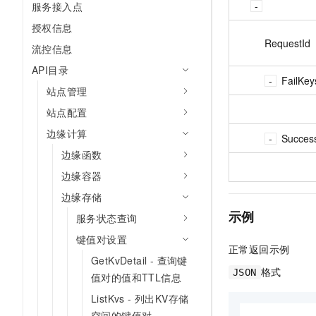
服务接入点
授权信息
RequestId
流控信息
API目录
FailKey
站点管理
站点配置
边缘计算
Succes
边缘函数
边缘容器
边缘存储
示例
服务状态查询
键值对设置
正常返回示例
GetKvDetail - 查询键
格式
JSON
值对的值和TTL信息
ListKvs - 列出KV存储
空间的键值对