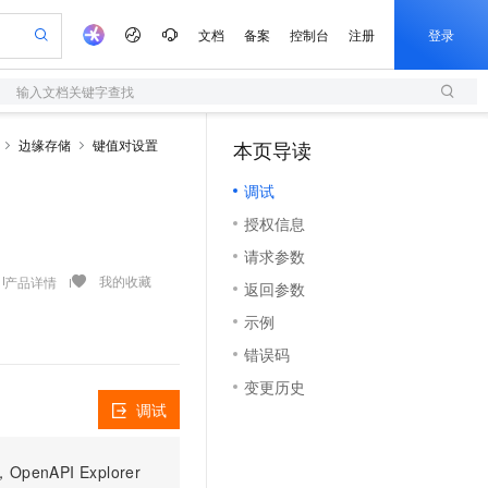
文档
备案
控制台
注册
登录
输入文档关键字查找
验
作计划
器
AI 活动
专业服务
服务伙伴合作计划
开发者社区
加入我们
服务平台百炼
阿里云 OPC 创新助力计划
边缘存储
键值对设置
本页导读
一站式生成采购清单，支持单品或批量购买
S
io：打造专属 AI 语音助手
S产品伙伴计划（繁花）
峰会
造的大模型服务与应用开发平台
轻量应用服务器
一句话生成原生可编辑精美 PPT 文稿
AI 生产力先锋
Al MaaS 服务伙伴赋能合作
域名
博文
Careers
至高可申请百万元
调试
性可伸缩的云计算服务
开启高性价比 AI 编程新体验
Qwen-Audio-3.0-Realtime 端到端实时语音角色扮演
输入一句话想法, 轻松生成专业的 PPT
先锋实践拓展 AI 生产力的边界
快速构建应用程序和网站，即刻迈出上云第一步
Token 补贴，五大权
计划
海大会
伙伴信用分合作计划
商标
问答
社会招聘
授权信息
益加速 OPC 成功
S
eek-V4-Pro
数字证书管理服务（原SSL证书）
一键部署幻兽帕鲁游戏服务器
飞天发布时刻
HOT
划
备案
电子书
校园招聘
请求参数
pSeek-V4-Pro
视频创作，一键激活电商全链路生产力
全托管，含MySQL、PostgreSQL、SQL Server、MariaDB多引擎
实现全站HTTPS，呈现可信的WEB访问
一键购买专属联机服务器，轻松开启游戏
所见，即是所愿
更多支持
我的收藏
产品详情
划
公司注册
镜像站
返回参数
视频生成
语音识别与合成
专属 QwenPaw
短信服务
漫剧工坊：一站式动画创作平台
AI 实训营
HOT
合作伙伴培训与认证
示例
划
上云迁移
的智能体编程平台
站生成，高效打造优质广告素材
从聊天伙伴进化为能主动干活的本地数字员工
快速生产连贯的高质量长漫剧
从基础到进阶，Agent 创客手把手教你
国内短信简单易用，安全可靠，秒级触达，全球覆盖200+国家和地区。
e-1.1-T2V
Qwen3-TTS-Flash
lScope
我要反馈
查询合作伙伴
错误码
畅细腻的高质量视频
离线语音合成大模型，多语言方言自适应，低延迟高稳定
n Alibaba Cloud ISV 合作
代维服务
olarDB
建企业门户网站
大数据开发治理平台 DataWorks
10 分钟搭建微信、支付宝小程序
变更历史
创新加速
ope
登录合作伙伴管理后台
我要建议
站，无忧落地极速上线
以可视化方式快速构建移动和 PC 门户网站
100%兼容MySQL、PostgreSQL，兼容Oracle，支持集中和分布式
高效部署网站，快速应用到小程序
Data Agent 驱动的一站式 Data+AI 开发治理平台
e-1.1-I2V
Cosyvoice-V3-Flash
调试
安全
畅自然，细节丰富
高表现力语音合成大模型，语音克隆听感自然
我要投诉
上云场景组合购
伴
边界网络安全防护产品
漫剧创作，剧本、分镜、视频高效生成
覆盖90%+业务场景，专享组合折扣价
PI Explorer
2V
VPN
Fun-ASR