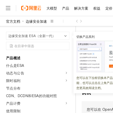
大模型
产品
解决方案
权益
定价
官方文档
边缘安全加速
大模型
产品
解决方案
权益
定价
云市场
伙伴
服务
了解阿里云
精选产品
精选解决方案
普惠上云
产品定价
精选商城
成为销售伙伴
售前咨询
为什么选择阿里云
千问AI平台
边缘安全加速
首页
边缘安全加速 ESA（全新一代）
了解云产品的定价详情
切换产品系列
BatchPutKv -
大模型服务平台百炼
千问办公，解锁你的工作
普惠上云 官方力荐
分销伙伴
在线服务
网站建设
什么是云计算
大
大模型服务与应用平台
企业级Agent产品，直接
云服务器38元/年起，超
咨询伙伴
多端小程序
技术领先
BatchP
云上成本管理
售后服务
千问大模型
Agency Agents：拥
官方推荐返现计划
大模型
大模型
精选产品
精选解决方案
Salesforce 国际版订阅
稳定可靠
产品概述
管理和优化成本
多元化、高性能、安全可靠
推荐新用户得奖励，单订单
销售伙伴合作计划
自助服务
什么是ESA
更新时间：
2026-07-27
友盟天域
安全合规
人工智能与机器学习
AI
文本生成
无影云电脑
HappyHorse 打造一
云工开物
无影生态合作计划
在线服务
动态与公告
观测云
分析师报告
随时随地安全接入的云上超
高校专属算力普惠，学生认
计算
互联网应用开发
根据指定的键名列
您可以在下拉框切换本产品
Qwen3.8-Max
HOT
限时福利
Salesforce On Alibaba C
工单服务
能，也可以点击左上角产品
智能体时代全能旗舰模型
Tuya 物联网平台阿里云
研究报告与白皮书
云解析DNS
快速拥有专属 OpenClaw
Consulting Partner 合
大数据
容器
节点分布
您更高效阅读文档。
免费试用
短信专区
调试
蓝凌 OA
Qwen3.7-Plus
CDN、DCDN和ESA的功能对照
AI 大模型销售与服务生
现代化应用
存储
天池大赛
能看、能想、能动手的多模
云原生大数据计算服务 Max
解决方案免费试用 新老
电子合同
产品计费
面向分析的企业级SaaS模
最高领取价值200元试用
安全
网络与CDN
您可以在
OpenA
AI 算法大赛
Qwen3-VL-Plus
使用限制
畅捷通