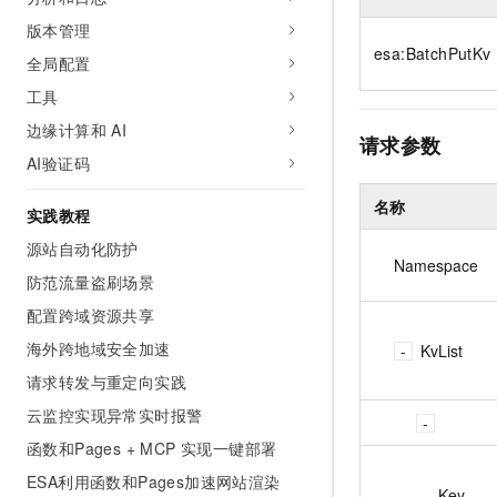
10 分钟在聊天系统中增加
专有云
版本管理
esa:BatchPutKv
全局配置
工具
边缘计算和 AI
请求参数
AI验证码
名称
实践教程
源站自动化防护
Namespace
防范流量盗刷场景
配置跨域资源共享
海外跨地域安全加速
KvList
请求转发与重定向实践
云监控实现异常实时报警
函数和Pages + MCP 实现一键部署
ESA利用函数和Pages加速网站渲染
Key