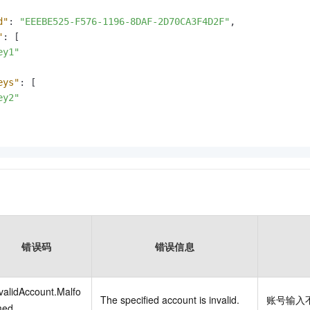
d"
:
"EEEBE525-F576-1196-8DAF-2D70CA3F4D2F"
,
"
:
[
ey1"
eys"
:
[
ey2"
错误码
错误信息
validAccount.Malfo
The specified account is invalid.
账号输入
med