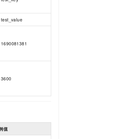
test_value
1690081381
3600
例值