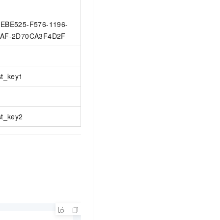
EBE525-F576-1196-
AF-2D70CA3F4D2F
st_key1
st_key2