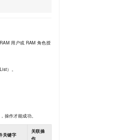
文戏情感细腻自然，动作戏激烈拳拳到肉，实现更强表演能力
支持中英文自由切换，具备更强的噪声鲁棒性
云聚AI 严选权益
SSL 证书
，一键激活高效办公新体验
精选AI产品，从模型到应用全链提效
堡垒机
AI 用量加速计划
应用
防火墙
、识别商机，让客服更高效、服务更出色。
新老同享，达量后返
千问办公
主机安全
NEW
RAM
用户或
RAM
角色授
的智能体编程平台
一站式AI生产力平台
AI 应用及服务市场
伶鹊
企业级人与Agent协作平台，接入和调度多个数字员工
智能客服平台，对话机器人、对话分析、智能外呼
ist）。
AI 应用
大模型服务平台百炼 - 全妙
大模型
应用创作平台
多模态内容创作工具，已接入 DeepSeek
自然语言处理
数据标注
限，操作才能成功。
机器学习
息提取
与 AI 智能体进行实时音视频通话
关联操
从文本、图片、视频中提取结构化的属性信息
构建支持视频理解的 AI 音视频实时通话应用
件关键字
作