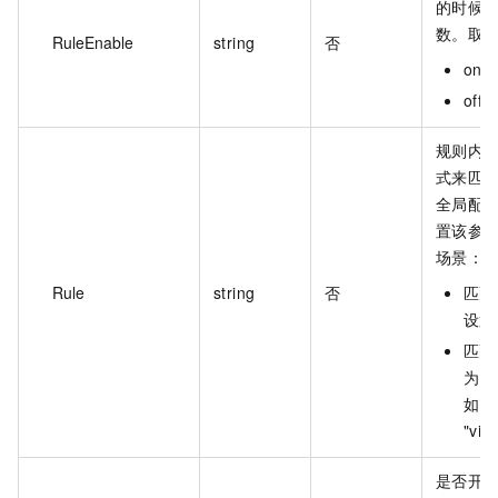
的时候
数。取
RuleEnable
string
否
on
of
规则内
式来匹
全局配
置该参
场景：
Rule
string
否
匹配
设置为
匹配
为自
如：(h
"vid
是否开