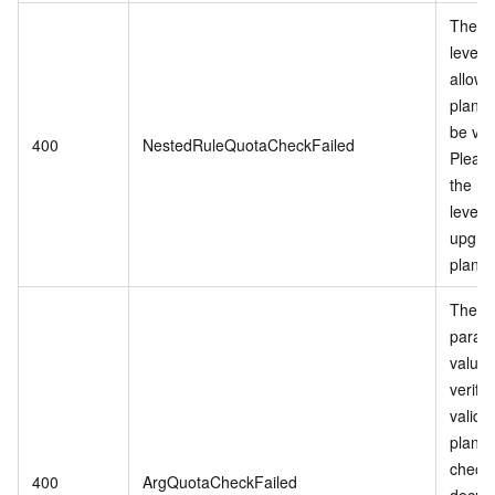
The ne
level o
allowe
plan fa
be veri
400
NestedRuleQuotaCheckFailed
Pleas
the ne
level o
upgra
plan.
The p
param
value 
verify 
validit
plan. 
check 
400
ArgQuotaCheckFailed
docum