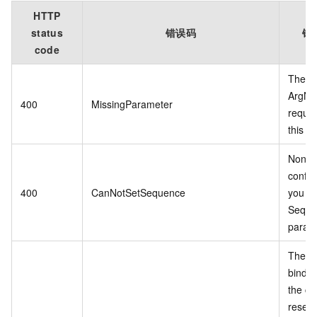
HTTP
status
错误码
错
code
The sp
ArgNa
400
MissingParameter
requir
this fu
Non-r
config
400
CanNotSetSequence
you ca
Seque
param
The n
bindin
the c
reser