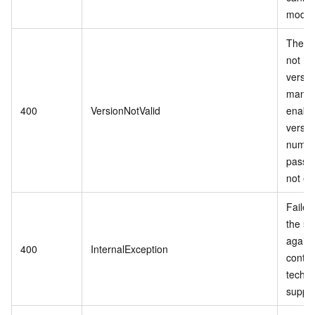
modifi
The si
not h
versio
mana
400
VersionNotValid
enable
versio
numbe
passe
not exi
Failed 
the se
again 
400
InternalException
contac
techni
suppor