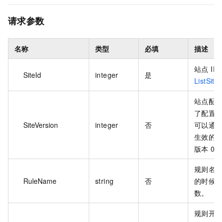
请求参数
名称
类型
必填
描述
站点 I
SiteId
integer
是
ListSite
站点配
了配置
SiteVersion
integer
否
可以通
生效的
版本 0。
规则名
RuleName
string
否
的时候
数。
规则开