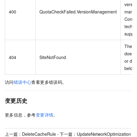
versio
400
QuotaCheckFailed.VersionManagement
manag
Conta
techni
suppor
The w
does n
404
SiteNotFound
or doe
belong
访问
错误中心
查看更多错误码。
变更历史
更多信息，参考
变更详情
。
上一篇：
DeleteCacheRule -
下一篇：
UpdateNetworkOptimization