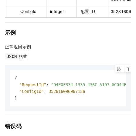
ConfigId
integer
配置 ID。
352816096
示例
正常返回示例
格式
JSON
{
"RequestId"
:
"04F0F334-1335-436C-A1D7-6C044FE733
"ConfigId"
:
352816096987136
}
错误码