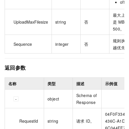
off
最大上
UploadMaxFilesize
string
否
是 MB
500。
规则执
Sequence
integer
否
越优先
返回参数
名称
类型
描述
示例值
Schema of
object
Response
04F0F334-1
RequestId
string
请求 ID。
436C-A1D7
6C044FE73