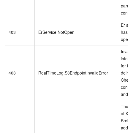
param
config
Er ser
403
ErService.NotOpen
has no
opend
Invali
inform
for the
403
RealTimeLog.S3EndpointInvalidError
delive
Check
config
and tr
The n
of Kaf
Broke
addres