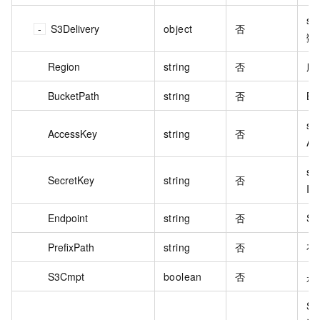
s
S3Delivery
object
否
数
Region
string
否
服
BucketPath
string
否
B
s
AccessKey
string
否
Ac
s3
SecretKey
string
否
I
Endpoint
string
否
S3
PrefixPath
string
否
存
S3Cmpt
boolean
否
是
S