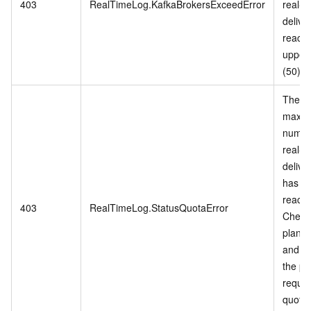
403
RealTimeLog.KafkaBrokersExceedError
real-t
delive
reach
upper 
(50).
The
maxi
numbe
real-t
delive
has b
reach
403
RealTimeLog.StatusQuotaError
Check
plan q
and u
the pl
reques
quota