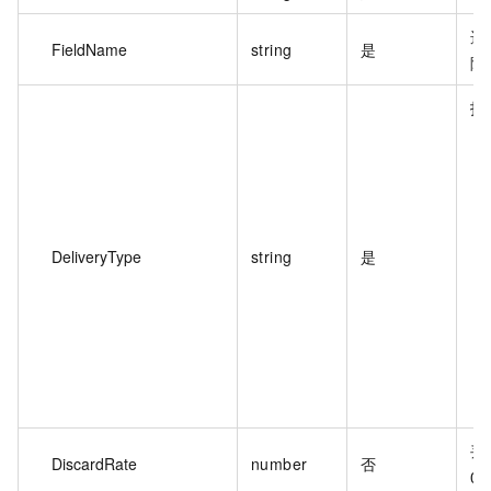
选
FieldName
string
是
隔
投
DeliveryType
string
是
丢
DiscardRate
number
否
0