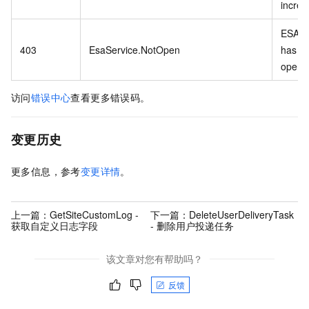
increa
ESA s
403
EsaService.NotOpen
has no
opend
访问
错误中心
查看更多错误码。
变更历史
更多信息，参考
变更详情
。
上一篇：
GetSiteCustomLog -
下一篇：
DeleteUserDeliveryTask
获取自定义日志字段
- 删除用户投递任务
该文章对您有帮助吗？
反馈