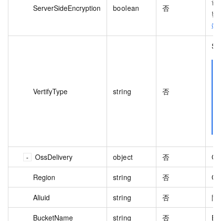
设
ServerSideEncryption
boolean
否
密
端
S
VertifyType
string
否
OssDelivery
object
否
O
Region
string
否
O
Aliuid
string
否
阿
BucketName
string
否
Bu