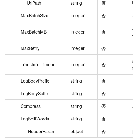
UrlPath
string
否
U
MaxBatchSize
integer
否
单
单
MaxBatchMB
integer
否
位
MaxRetry
integer
否
最
超
TransformTimeout
integer
否
秒
LogBodyPrefix
string
否
日
LogBodySuffix
string
否
日
Compress
string
否
压
LogSplitWords
string
否
日
HeaderParam
object
否
自