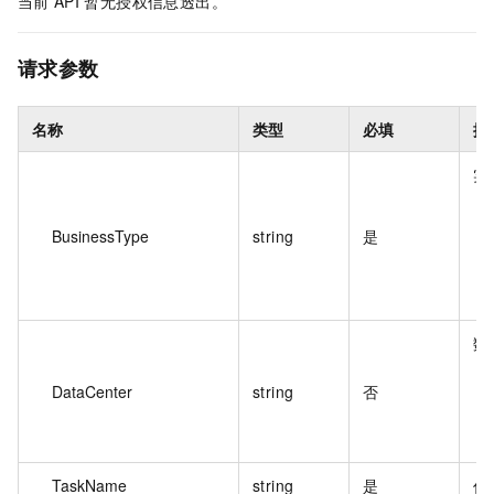
当前
API
暂无授权信息透出。
请求参数
名称
类型
必填
描
实
BusinessType
string
是
数
DataCenter
string
否
TaskName
string
是
任