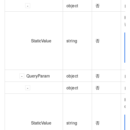
object
否
自
H
请
StaticValue
string
否
QueryParam
object
否
自
object
否
自
H
Qu
StaticValue
string
否