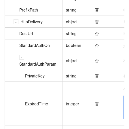
PrefixPath
string
否
O
HttpDelivery
object
否
H
DestUrl
string
否
h
StandardAuthOn
boolean
否
是
object
否
标
StandardAuthParam
PrivateKey
string
否
密
加
ExpiredTime
integer
否