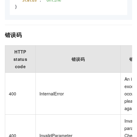
}
错误码
HTTP
status
错误码
错
code
An int
except
400
InternalError
occurr
please
again l
Invalid
param
400
InvalidParameter
Check