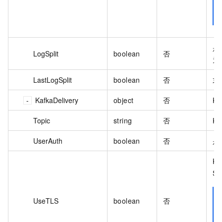
是
LogSplit
boolean
否
为 
LastLogSplit
boolean
否
末
KafkaDelivery
object
否
K
Topic
string
否
K
UserAuth
boolean
否
是
K
S
UseTLS
boolean
否