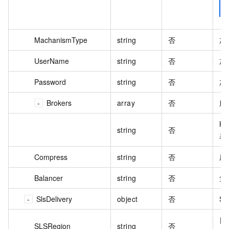
MachanismType
string
否
加
UserName
string
否
加
Password
string
否
加
Brokers
array
否
服
Ka
string
否
表
Compress
string
否
压
Balancer
string
否
负
SlsDelivery
object
否
S
日
SLSRegion
string
否