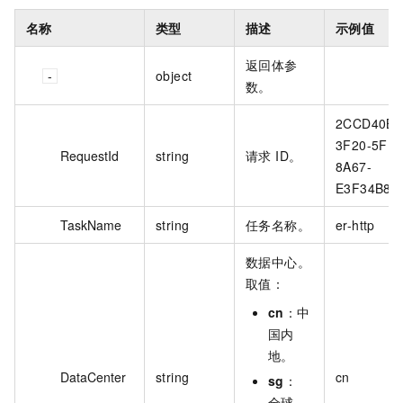
名称
类型
描述
示例值
返回体参
object
数。
2CCD40B1
3F20-5FF0
RequestId
string
请求 ID。
8A67-
E3F34B87
TaskName
string
任务名称。
er-http
数据中心。
取值：
cn
：中
国内
地。
DataCenter
string
cn
sg
：
全球