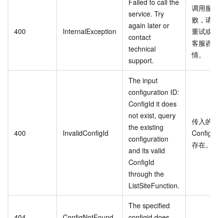
Failed to call the
调用服
service. Try
败，请
again later or
400
InternalException
重试或
contact
客服咨
technical
情。
support.
The input
configuration ID:
ConfigId it does
not exist, query
传入的
the existing
400
InvalidConfigId
ConfigId
configuration
存在。
and its valid
ConfigId
through the
ListSiteFunction.
The specified
404
ConfigNotFound
configid does