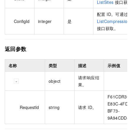
ListSites
接口获取
配置 ID。可通过
ConfigId
integer
是
ListCompression
接口获取。
返回参数
名称
类型
描述
示例值
请求响应结
object
果。
F61CDR30-
E83C-4FDA
RequestId
string
请求 ID。
BF73-
9A94CDD44