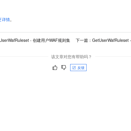
更详情
。
eUserWafRuleset - 创建用户WAF规则集
下一篇：
GetUserWafRules
该文章对您有帮助吗？
反馈