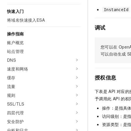
AI 产品 免费试用
网络
安全
云开发大赛
Tableau 订阅
InstanceId
快速入门
1亿+ 大模型 tokens 和 
可观测
入门学习赛
中间件
AI空中课堂在线直播课
将域名快速接入ESA
140+云产品 免费试用
大模型服务
调试
上云与迁云
产品新客免费试用，最长1
数据库
操作指南
生态解决方案
千问AI平台-Token Plan
企业出海
大模型ACA认证体验
账户概览
大数据计算
您可以在
OpenA
助力企业全员 AI 认知与能
行业生态解决方案
站点管理
政企业务
可以自动生成
S
媒体服务
千问AI平台-模型体验
开发者生态解决方案
DNS
在线体验全尺寸、多种模态
企业服务与云通信
速度和网络
AI 开发和 AI 应用解决
Happy 系列大模型
授权信息
缓存
域名与网站
流量
终端用户计算
下表是
API
对应的
规则
予调用此
API
的权
Serverless
大模型解决方案
SSL/TLS
操作：是指具
四层代理
开发工具
访问级别：是指
快速部署 Dify，高效搭建 
安全防护
资源类型：是
迁移与运维管理
分析和日志