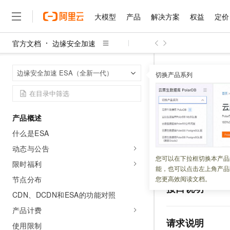
大模型
产品
解决方案
权益
定价
官方文档
边缘安全加速
大模型
产品
解决方案
权益
定价
云市场
伙伴
服务
了解阿里云
精选产品
精选解决方案
普惠上云
产品定价
精选商城
成为销售伙伴
售前咨询
为什么选择阿里云
千问AI平台
边缘安全加速
首页
边缘安全加速 ESA（全新一代）
了解云产品的定价详情
切换产品系列
DeleteUserWafR
大模型服务平台百炼
千问办公，解锁你的工作
普惠上云 官方力荐
分销伙伴
在线服务
网站建设
什么是云计算
大
大模型服务与应用平台
企业级Agent产品，直接
云服务器38元/年起，超
咨询伙伴
多端小程序
技术领先
DeleteU
云上成本管理
售后服务
千问大模型
Agency Agents：拥
官方推荐返现计划
大模型
大模型
精选产品
精选解决方案
Salesforce 国际版订阅
稳定可靠
产品概述
管理和优化成本
多元化、高性能、安全可靠
推荐新用户得奖励，单订单
销售伙伴合作计划
自助服务
什么是ESA
更新时间：
2026-06-25
友盟天域
安全合规
人工智能与机器学习
AI
文本生成
无影云电脑
HappyHorse 打造一
云工开物
无影生态合作计划
在线服务
动态与公告
观测云
分析师报告
随时随地安全接入的云上超
高校专属算力普惠，学生认
计算
互联网应用开发
用于删除指定实例
您可以在下拉框切换本产品
Qwen3.8-Max
HOT
限时福利
Salesforce On Alibaba C
工单服务
能，也可以点击左上角产品
智能体时代全能旗舰模型
Tuya 物联网平台阿里云
研究报告与白皮书
云解析DNS
快速拥有专属 OpenClaw
Consulting Partner 合
大数据
容器
节点分布
您更高效阅读文档。
免费试用
短信专区
接口说明
蓝凌 OA
Qwen3.7-Plus
CDN、DCDN和ESA的功能对照
AI 大模型销售与服务生
现代化应用
存储
天池大赛
能看、能想、能动手的多模
云原生大数据计算服务 Max
解决方案免费试用 新老
电子合同
产品计费
面向分析的企业级SaaS模
最高领取价值200元试用
安全
网络与CDN
请求说明
AI 算法大赛
Qwen3-VL-Plus
使用限制
畅捷通