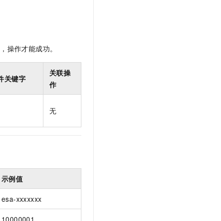
t.diy 一步搞定创意建站
构建大模型应用的安全防护体系
通过自然语言交互简化开发流程,全栈开发支持
通过阿里云安全产品对 AI 应用进行安全防护
限，操作才能成功。
关联操
件关键字
作
无
示例值
esa-xxxxxxx
10000001