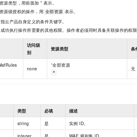
资源类型，用前面加 * 表示。
一个 AI 助手
即刻拥有 DeepSeek-R1 满血版
超强辅助，Bol
在企业官网、通讯软件中为客户提供 AI 客服
多种方案随心选，轻松解锁专属 DeepSeek
资源级授权的操作，用
表示。
全部资源
是指云产品自身定义的条件关键字。
指成功执行操作所需要的其他权限。操作者必须同时具备关联操作的权
访问级
资源类型
条
别
WafRules
*
全部资源
none
无
*
类型
必填
描述
string
是
实例 ID。
integer
是
WAF 规则集 ID。