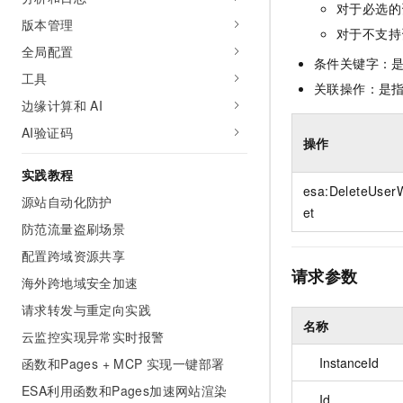
对于必选的
10 分钟在聊天系统中增加
专有云
版本管理
对于不支持
全局配置
条件关键字：
工具
关联操作：是
边缘计算和 AI
AI验证码
操作
实践教程
esa:DeleteUser
源站自动化防护
et
防范流量盗刷场景
配置跨域资源共享
请求参数
海外跨地域安全加速
请求转发与重定向实践
名称
云监控实现异常实时报警
InstanceId
函数和Pages + MCP 实现一键部署
ESA利用函数和Pages加速网站渲染
Id