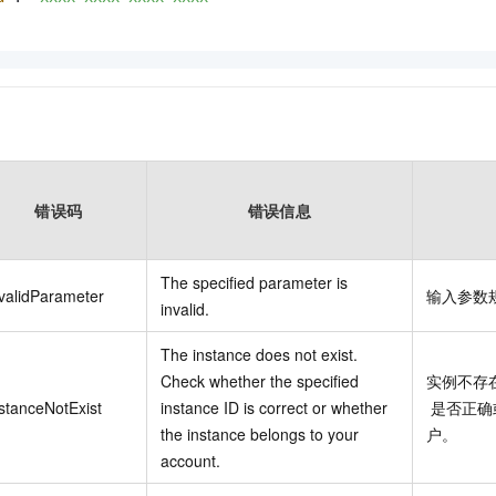
错误码
错误信息
The specified parameter is
validParameter
输入参数
invalid.
The instance does not exist.
Check whether the specified
实例不存
stanceNotExist
instance ID is correct or whether
是否正确
the instance belongs to your
户。
account.