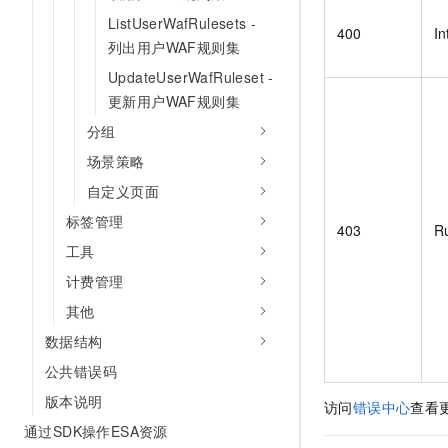
ListUserWafRulesets -
400
In
列出用户WAF规则集
UpdateUserWafRuleset -
更新用户WAF规则集
分组
场景策略
自定义页面
标签管理
403
Ru
工具
计费管理
其他
数据结构
公共错误码
版本说明
访问
错误中心
查看
通过SDK操作ESA资源