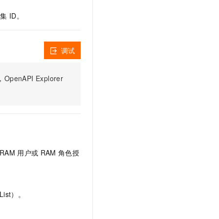
文戏情感细腻自然，动作戏激烈拳拳到肉，实现更强表演能力
支持中英文自由切换，具备更强的噪声鲁棒性
云聚AI 严选权益
SSL 证书
 ID。
，一键激活高效办公新体验
精选AI产品，从模型到应用全链提效
堡垒机
AI 用量加速计划
应用
防火墙
、识别商机，让客服更高效、服务更出色。
新老同享，达量后返
调试
千问办公
主机安全
NEW
的智能体编程平台
一站式AI生产力平台
PI Explorer
AI 应用及服务市场
伶鹊
企业级人与Agent协作平台，接入和调度多个数字员工
智能客服平台，对话机器人、对话分析、智能外呼
AI 应用
大模型服务平台百炼 - 全妙
大模型
应用创作平台
多模态内容创作工具，已接入 DeepSeek
自然语言处理
RAM
用户或
RAM
角色授
数据标注
机器学习
ist）。
息提取
与 AI 智能体进行实时音视频通话
从文本、图片、视频中提取结构化的属性信息
构建支持视频理解的 AI 音视频实时通话应用