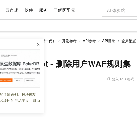
云市场
伙伴
服务
了解阿里云
AI 特惠
数据与 API
成为产品伙伴
企业增值服务
最佳实践
价格计算器
AI 场景体
基础软件
产品伙伴合
阿里云认证
市场活动
配置报价
大模型
边缘安全加速 ESA（全新一代）
开发参考
API参考
API目录
全局配置
自助选配和估算价格
uleset - 删除用户WAF规则集
新方式
域名与网站
睿译宝，AI翻译排版一步到位
智启 AI 普惠权益
产品生态集成认证中心
企业支持计划
云上春晚
千问官方 MaaS 平台，为开发者和 Agent 而生，新用户赠送 1 亿 + tokens 额度
云服务器 EC
Qwen Aud
AI Coding
阿里云Maa
2026 阿里云
为企业打
数据集
Windows
大模型认证
模型
NEW
NEW
交付可用成果
值低价云产品抢先购
提供智能易用的域名与建站服务
上传文档即自动完成翻译和格式还原
至高享 1亿+免费 tokens，加速 Al 应用落地
安全可靠、弹
智能编程，一键
产品生态伙伴
专家技术服务
云上奥运之旅
弹性计算合作
阿里云中企出
手机三要素
宝塔 Linux
全部认证
serWafRuleset - 删除用户WAF规则集
价格优势
有专属领域专家
对象存储 OSS
GLM-5.2：长任务时代开源旗舰模型
阿里云 OPC 创新助力计划
云数据库 RD
即刻拥有 DeepS
AI 电商营销
产品生态伙伴工作台
企业增值服务台
云栖战略参考
云存储合作计
云栖大会
身份实名认证
CentOS
训练营
推动算力普惠，释放技术红利
的大模型服务
最高返9万
多领域专家智能体,一键组建 AI 虚拟交付团队
至高百万元 Token 补贴，加速一人公司成长
稳定、安全、高性价比、高性能的云存储服务
真正可用的 1M 上下文,一次完成代码全链路开发
轻松解锁专属 Dee
从图文生成到
复制 MD 格式
 09:14:26
云上的中国
数据库合作计
活动全景
短信
Docker
图片和
站式影视创作平台
人工智能平台 PAI
Hermes Agent，打造自进化智能体
Token Plan 模型订阅计划
Qoder
5 分钟轻松部署
AI 广告创作
企业成长
大模型
NEW
信息公告
看见新力量
云网络合作计
OCR 文字识别
JAVA
级电脑
证享300元代金券
可视化编排打通从文字构思到成片全链路闭环
一站式AI开发、训练和推理服务
自主进化，持久记忆，越用越聪明
Qwen3.8-Max 首发尝鲜，限时加量 10 倍，夜间低至2折
面向真实软件
图文、视频一
下的特定
WAF
规则集。
的全部系列、模块或功
Kimi-K3
HappyHors
NEW
魔搭 Mode
loud
服务实践
官网公告
区块回到产品主页，帮助
Kimi 最新旗舰模型，长程编程与推理利器
让文字生成流
金融模力时刻
Salesforce O
版
发票查验
全能环境
Qoder CN
Claude Code + GStack 打造工程团队
千问办公，限时限量积分加倍
云原生数据库 P
低代码高效构
AI 建站
NEW
作计划
计划
创新中心
魔搭 ModelSc
健康状态
让AI从“聊天伙伴”进化为能干活的“数字员工”
覆盖公网/内网、递归/权威、移动APP等全场景解析服务
安装技能 GStack，拥有专属 AI 工程团队
你的AI工作搭子，覆盖日常办公高频场景
基于千问大模型等，支持代码智能生成、研发智能问答
0 代码专业建
客户案例
天气预报查询
操作系统
Deepseek-v4-pro
HappyHors
态合作计划
态智能体模型
旗舰 MoE 大模型，百万上下文与顶尖推理能力
图生视频，流
Compute
同享
容器服务 Kubernetes 版 ACK
万小智 AI 建站低至 15元/月
云防火墙
AI 短剧/漫剧
快递物流查询
WordPress
成为服务伙
高校合作
式云数据仓库
点，立即开启云上创新
提供一站式管理容器应用的 K8s 服务
送.CN域名，送备案服务码
云原生的云上
AI助力短剧
GLM-5.2
Wan2.7-T
Ubuntu