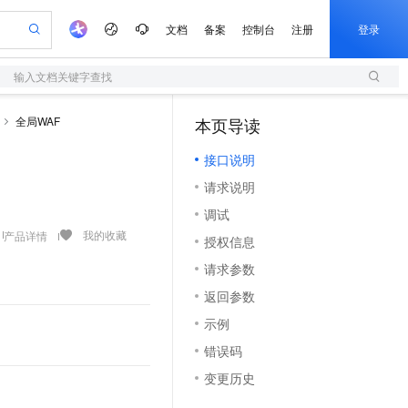
文档
备案
控制台
注册
登录
输入文档关键字查找
验
作计划
器
AI 活动
专业服务
服务伙伴合作计划
开发者社区
加入我们
服务平台百炼
阿里云 OPC 创新助力计划
全局WAF
本页导读
一站式生成采购清单，支持单品或批量购买
S
io：打造专属 AI 语音助手
S产品伙伴计划（繁花）
峰会
造的大模型服务与应用开发平台
轻量应用服务器
一句话生成原生可编辑精美 PPT 文稿
AI 生产力先锋
Al MaaS 服务伙伴赋能合作
域名
博文
Careers
至高可申请百万元
接口说明
性可伸缩的云计算服务
开启高性价比 AI 编程新体验
Qwen-Audio-3.0-Realtime 端到端实时语音角色扮演
输入一句话想法, 轻松生成专业的 PPT
先锋实践拓展 AI 生产力的边界
快速构建应用程序和网站，即刻迈出上云第一步
Token 补贴，五大权
计划
海大会
伙伴信用分合作计划
商标
问答
社会招聘
请求说明
益加速 OPC 成功
S
eek-V4-Pro
数字证书管理服务（原SSL证书）
一键部署幻兽帕鲁游戏服务器
飞天发布时刻
HOT
划
备案
电子书
校园招聘
调试
pSeek-V4-Pro
视频创作，一键激活电商全链路生产力
全托管，含MySQL、PostgreSQL、SQL Server、MariaDB多引擎
实现全站HTTPS，呈现可信的WEB访问
一键购买专属联机服务器，轻松开启游戏
所见，即是所愿
更多支持
我的收藏
产品详情
划
公司注册
镜像站
授权信息
视频生成
语音识别与合成
专属 QwenPaw
短信服务
漫剧工坊：一站式动画创作平台
AI 实训营
HOT
合作伙伴培训与认证
请求参数
划
上云迁移
的智能体编程平台
站生成，高效打造优质广告素材
从聊天伙伴进化为能主动干活的本地数字员工
快速生产连贯的高质量长漫剧
从基础到进阶，Agent 创客手把手教你
国内短信简单易用，安全可靠，秒级触达，全球覆盖200+国家和地区。
e-1.1-T2V
Qwen3-TTS-Flash
lScope
我要反馈
查询合作伙伴
返回参数
畅细腻的高质量视频
离线语音合成大模型，多语言方言自适应，低延迟高稳定
n Alibaba Cloud ISV 合作
代维服务
olarDB
建企业门户网站
大数据开发治理平台 DataWorks
10 分钟搭建微信、支付宝小程序
示例
创新加速
ope
登录合作伙伴管理后台
我要建议
站，无忧落地极速上线
以可视化方式快速构建移动和 PC 门户网站
100%兼容MySQL、PostgreSQL，兼容Oracle，支持集中和分布式
高效部署网站，快速应用到小程序
Data Agent 驱动的一站式 Data+AI 开发治理平台
e-1.1-I2V
Cosyvoice-V3-Flash
错误码
安全
畅自然，细节丰富
高表现力语音合成大模型，语音克隆听感自然
我要投诉
上云场景组合购
伴
变更历史
边界网络安全防护产品
漫剧创作，剧本、分镜、视频高效生成
覆盖90%+业务场景，专享组合折扣价
2V
VPN
Fun-ASR