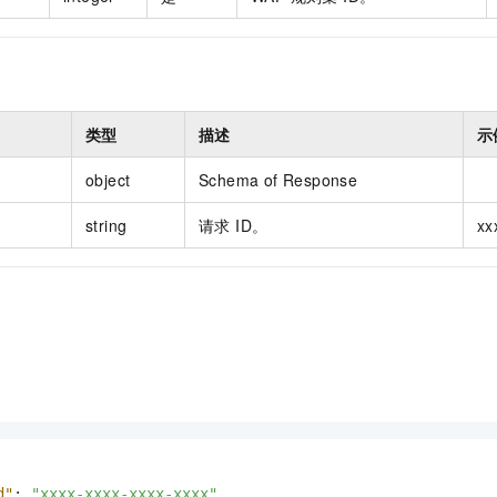
类型
描述
示
object
Schema of Response
string
请求 ID。
xx
d"
:
"xxxx-xxxx-xxxx-xxxx"