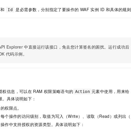
服务生态伙伴
视觉 Coding、空间感知、多模态思考等全面升级
1M上下文，专为长程任务能力而生
云工开物
企业应用
Night Plan 支持 Qwen 3.8-Max
AI 办公
NEW
Red Hat
和
是必需参数，分别指定了要操作的 WAF 实例 ID 和具体的规则集
Id
30+ 款产品免费体验
夜间 5 折，Qwen/Meoo/TokenPlan 客户专享
AI智能应用
科研合作
ERP
堂（旗舰版）
SUSE
智能客服
AI 应用构建
大模型原生
CRM
2个月
自动承接线索
建站小程序
Qoder
大模型服务平台百炼-应用模版
OA 办公系统
HOT
NEW
面向真实软件
个人版上线、团队版降价；千问3.8-Max首发发尝鲜
丰富多元化的应用模版和解决方案
PI Explorer
中直接运行该接口，免去您计算签名的困扰。运行成功后，OpenA
力提升
财税管理
模板建站
DK
代码示例。
万有无界
大模型服务平台百炼-智能体
400电话
定制建站
的模型效果
灵活可视化地构建企业级 Agent
方案
广告营销
模板小程序
秒悟
人工智能平台 PAI
定制小程序
云端极速 AI 
新一代 AI 视频生成模型，深度适配广告营销等场景
AI Native 的算法工程平台，一站式完成建模、训练、推理服务部署
APP 开发
授权信息，可以在
RAM
权限策略语句的
元素中使用，用来给
Action
限。具体说明如下：
建站系统
体的权限点。
每个操作的访问级别，取值为写入（Write）、读取（Read）或列出（L
AI 应用
10分钟微调：让0.6B模型媲美235B模型
多模态数据信
依托云原生高可用架构,实现Dify私有化部署
用1%尺寸在特定领域达到大模型90%以上效果
指操作中支持授权的资源类型。具体说明如下：