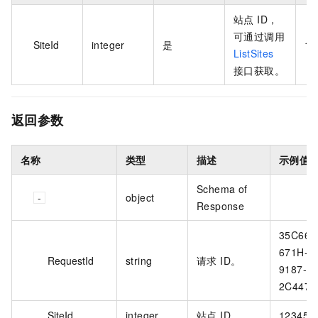
站点 ID，
可通过调用
SiteId
integer
是
12
ListSites
接口获取。
返回参数
名称
类型
描述
示例值
Schema of
object
Response
35C66C
671H-4
RequestId
string
请求 ID。
9187-
2C4477
SiteId
integer
站点 ID。
123456*