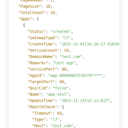
"PageSize"
:
10
,
"TotalCount"
:
10
,
"Apps"
:
[
{
"Status"
:
"created"
,
"GatewayType"
:
"l7"
,
"CreateTime"
:
"2022-12-01T16:16:27.418298794
"VersionCount"
:
10
,
"DomainName"
:
"test.com"
,
"Remarks"
:
"test app"
,
"ServicePort"
:
80
,
"AppId"
:
"app-88068867578379****"
,
"TargetPort"
:
80
,
"QuicCid"
:
"false"
,
"Name"
:
"app-test"
,
"UpdateTime"
:
"2023-11-15T12:11:02Z"
,
"HealthCheck"
:
{
"Timeout"
:
60
,
"Type"
:
"l7"
,
"Host"
:
"test.com"
,