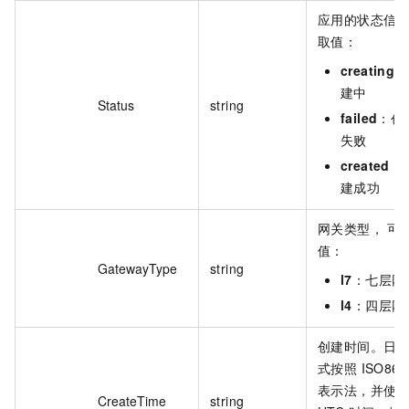
应用的状态信
取值：
creating
：
建中
Status
string
failed
：创
失败
created
：
建成功
网关类型， 可
值：
GatewayType
string
l7
：七层网
l4
：四层网
创建时间。日
式按照 ISO860
表示法，并使
CreateTime
string