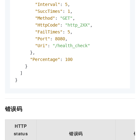
"Interval"
:
5
,
"SuccTimes"
:
1
,
"Method"
:
"GET"
,
"HttpCode"
:
"http_2XX"
,
"FailTimes"
:
5
,
"Port"
:
8080
,
"Uri"
:
"/health_check"
}
,
"Percentage"
:
100
}
]
}
错误码
HTTP
status
错误码
错