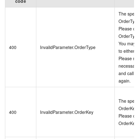
code
The specif
OrderType 
Please ch
OrderType
You may no
400
InvalidParameter.OrderType
to either 
Please ma
necessary
and call th
again.
The specif
OrderKey i
400
InvalidParameter.OrderKey
Please ch
OrderKey 