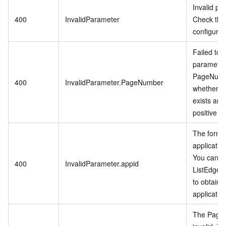
Invalid pa
400
InvalidParameter
Check the
configurat
Failed to v
parameter
PageNumb
400
InvalidParameter.PageNumber
whether t
exists and 
positive in
The format
application
You can ca
400
InvalidParameter.appid
ListEdgeC
to obtain 
application
The PageS