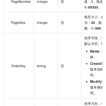
PageNumber
integer
否
值：
1
，取值
1~65535
。
每页大小。默
PageSize
integer
否
为：
20
，取值
围：
1~500
。
排序字段，不
默认为空。取
Name
：
称。
CreateTi
OrderKey
string
否
版本创建
间。
ModifyT
版本修改
间。
排序方向，不