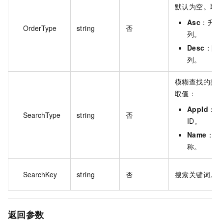
默认为空。取
Asc
：升
OrderType
string
否
列。
Desc
：降
列。
模糊查找的类
取值：
AppId
：
SearchType
string
否
ID。
Name
：
称。
SearchKey
string
否
搜索关键词。
返回参数