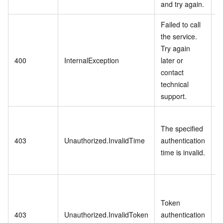
and try again.
Failed to call
the service.
Try again
400
InternalException
later or
contact
technical
support.
The specified
403
Unauthorized.InvalidTime
authentication
time is invalid.
t
Token
403
Unauthorized.InvalidToken
authentication