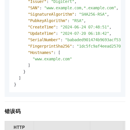
"Issuer"
:
"DigiCert"
,
"SAN"
:
"www.example.com,*.example.com"
,
"SignatureAlgorithm"
:
"SHA256-RSA"
,
"PubkeyAlgorithm"
:
"RSA"
,
"CreateTime"
:
"2024-06-24 07:48:51"
,
"UpdateTime"
:
"2024-07-20 06:18:42"
,
"SerialNumber"
:
"babaded901474b9693acf530e0f
"FingerprintSha256"
:
"1dc5fc9af4eead2570c70d
"Hostnames"
:
[
"www.example.com"
]
}
]
}
错误码
HTTP