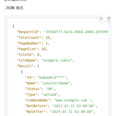
格式
JSON
{
"RequestId"
:
"3558df77-8a7a-4060-a900-2d79494038
"TotalCount"
:
20
,
"PageNumber"
:
1
,
"PageSize"
:
10
,
"SiteId"
:
0
,
"SiteName"
:
"example.com\n"
,
"Result"
:
[
{
"Id"
:
"babaabcd****"
,
"Name"
:
"yourCertName"
,
"Status"
:
"OK"
,
"Type"
:
"upload"
,
"CommonName"
:
"www.example.com "
,
"NotBefore"
:
"2023-03-31 02:08:00"
,
"NotAfter"
:
"2024-03-31 02:08:00"
,