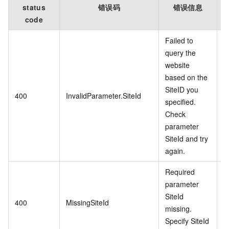
status
错误码
错误信息
code
Failed to
query the
S
website
based on the
SiteID you
S
400
InvalidParameter.SiteId
specified.
Check
parameter
SiteId and try
again.
Required
parameter
SiteId
400
MissingSiteId
missing.
S
Specify SiteId