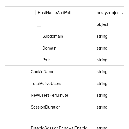
HostNameAndPath
array<object>
object
Subdomain
string
Domain
string
Path
string
CookieName
string
TotalActiveUsers
string
NewUsersPerMinute
string
SessionDuration
string
DisableSessionRenewalEnable
string