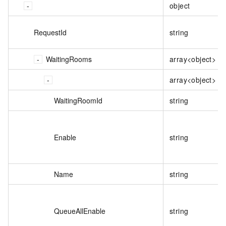
object
RequestId
string
WaitingRooms
array<object>
array<object>
WaitingRoomId
string
Enable
string
Name
string
QueueAllEnable
string