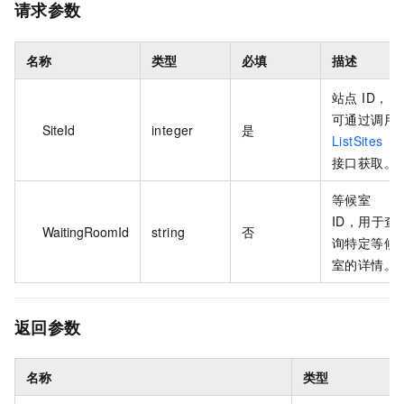
请求参数
名称
类型
必填
描述
站点 ID，
可通过调用
SiteId
integer
是
ListSites
接口获取。
等候室
ID，用于查
WaitingRoomId
string
否
询特定等候
室的详情。
返回参数
名称
类型