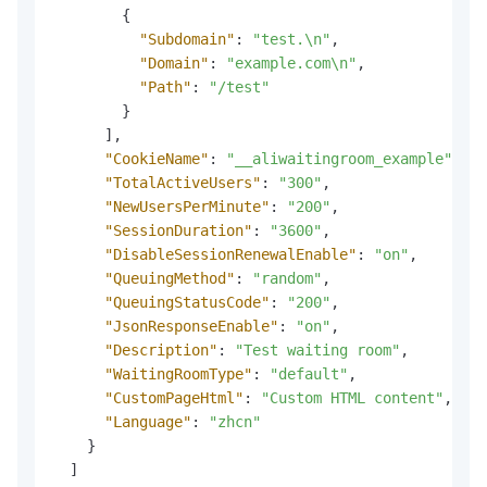
{
"Subdomain"
:
"test.\n"
,
"Domain"
:
"example.com\n"
,
"Path"
:
"/test"
}
]
,
"CookieName"
:
"__aliwaitingroom_example"
,
"TotalActiveUsers"
:
"300"
,
"NewUsersPerMinute"
:
"200"
,
"SessionDuration"
:
"3600"
,
"DisableSessionRenewalEnable"
:
"on"
,
"QueuingMethod"
:
"random"
,
"QueuingStatusCode"
:
"200"
,
"JsonResponseEnable"
:
"on"
,
"Description"
:
"Test waiting room"
,
"WaitingRoomType"
:
"default"
,
"CustomPageHtml"
:
"Custom HTML content"
,
"Language"
:
"zhcn"
}
]