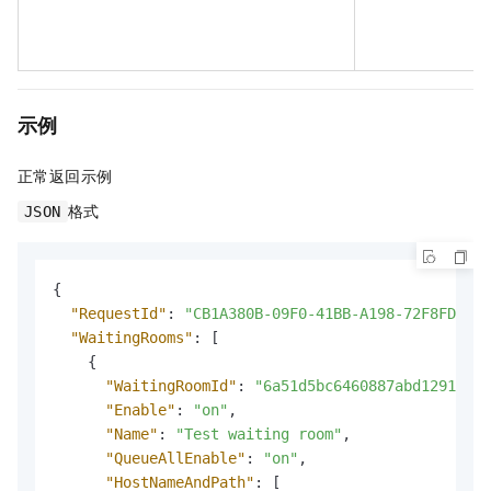
示例
正常返回示例
格式
JSON
{
"RequestId"
:
"CB1A380B-09F0-41BB-A198-72F8FD6DA2
"WaitingRooms"
:
[
{
"WaitingRoomId"
:
"6a51d5bc6460887abd1291dc7d
"Enable"
:
"on"
,
"Name"
:
"Test waiting room"
,
"QueueAllEnable"
:
"on"
,
"HostNameAndPath"
:
[