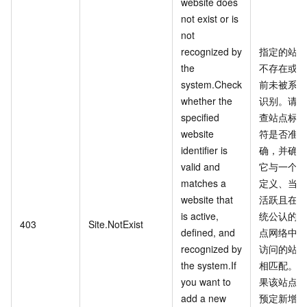
website does
not exist or is
not
recognized by
指定的站点
the
不存在或当
system.Check
前未被系统
whether the
识别。请检
specified
查站点标识
website
符是否准
identifier is
确，并确保
valid and
它与一个已
matches a
定义、当前
website that
活跃且在系
is active,
统公认的站
403
Site.NotExist
defined, and
点网络中可
recognized by
访问的站点
the system.If
相匹配。如
you want to
果该站点是
add a new
预定新增