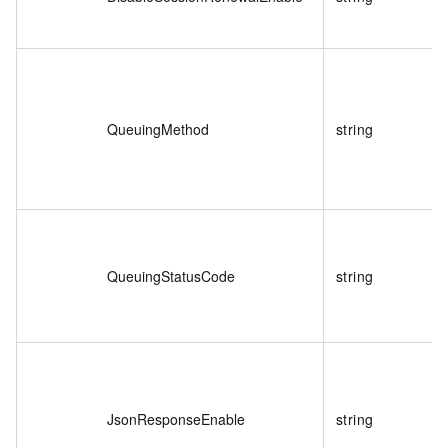
QueuingMethod
string
QueuingStatusCode
string
JsonResponseEnable
string