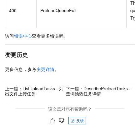
The 
400
PreloadQueueFull
queue
Try a
访问
错误中心
查看更多错误码。
变更历史
更多信息，参考
变更详情
。
上一篇：
ListUploadTasks - 列
下一篇：
DescribePreloadTasks -
出文件上传任务
查询预热任务详情
该文章对您有帮助吗？
反馈