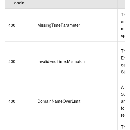
code
The 
and 
400
MissingTimeParameter
must
speci
The 
EndT
400
InvalidEndTime.Mismatch
earli
Star
A ma
500 
400
DomainNameOverLimit
are 
for 
requ
The 