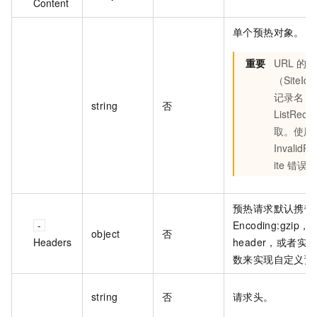
Content
单个预热对象。
重要
URL 的 
（SiteId
记录名（R
string
否
ListRec
取。使用
InvalidP
ite 错误。
预热请求默认携带的 he
Encoding:g
object
否
Headers
header，或者
数来实现自定义预热 
string
否
请求头。