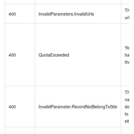
The 
400
InvalidParameters.InvalidUrls
urls 
You 
400
QuotaExceeded
have
the d
The 
name
400
InvalidParameter.RecordNotBelongToSite
does
to th
site.