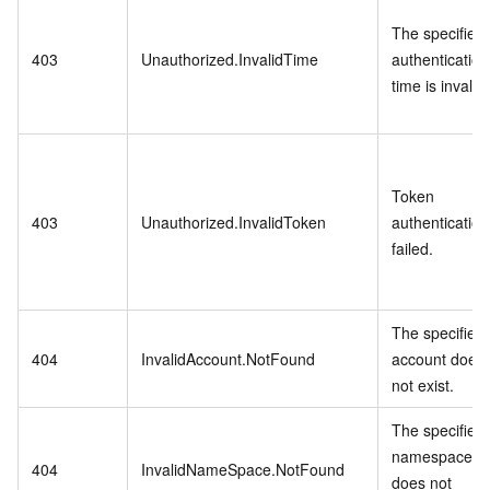
The specified
403
Unauthorized.InvalidTime
authentication
time is invalid.
Token
403
Unauthorized.InvalidToken
authentication
failed.
The specified
404
InvalidAccount.NotFound
account does
not exist.
The specified
namespace
404
InvalidNameSpace.NotFound
does not