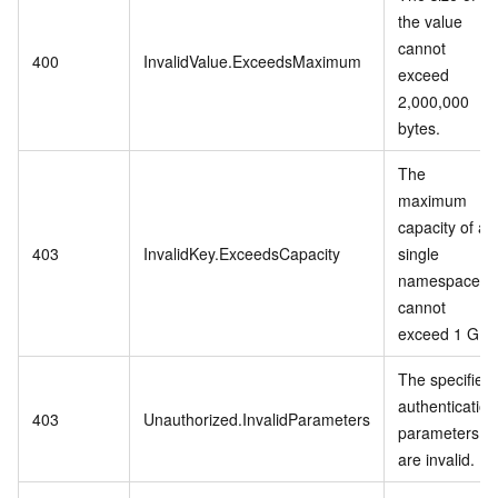
the value
cannot
400
InvalidValue.ExceedsMaximum
exceed
2,000,000
bytes.
The
maximum
capacity of a
403
InvalidKey.ExceedsCapacity
single
namespace
cannot
exceed 1 GB.
The specified
authentication
403
Unauthorized.InvalidParameters
parameters
are invalid.