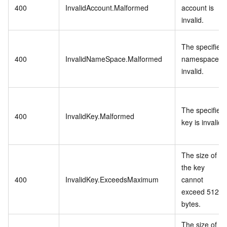
400
InvalidAccount.Malformed
account is
invalid.
The specified
400
InvalidNameSpace.Malformed
namespace is
invalid.
The specified
400
InvalidKey.Malformed
key is invalid.
The size of
the key
400
InvalidKey.ExceedsMaximum
cannot
exceed 512
bytes.
The size of