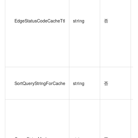
EdgeStatusCodeCacheTtl
string
否
SortQueryStringForCache
string
否