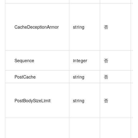
CacheDeceptionArmor
string
否
Sequence
integer
否
PostCache
string
否
P
PostBodySizeLimit
string
否
认