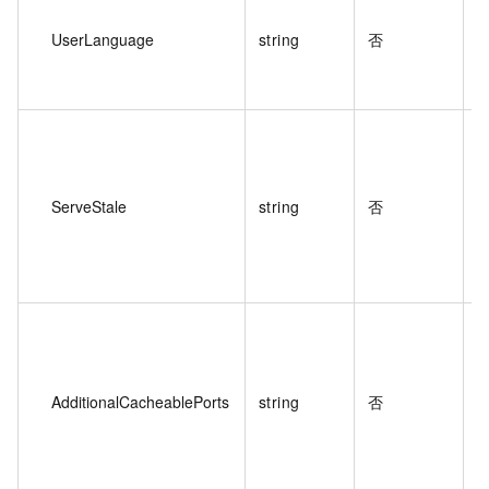
UserLanguage
string
否
ServeStale
string
否
AdditionalCacheablePorts
string
否