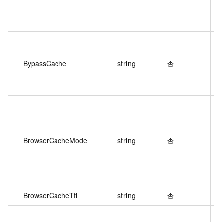
BypassCache
string
否
BrowserCacheMode
string
否
BrowserCacheTtl
string
否