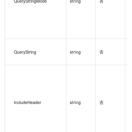
QueryStringMode
string
否
QueryString
string
否
IncludeHeader
string
否