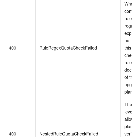
When
config
rules, 
regula
expres
not al
400
RuleRegexQuotaCheckFailed
this p
check 
releva
docum
of the
upgra
plan.
The ne
level o
allowe
plan f
400
NestedRuleQuotaCheckFailed
verifi