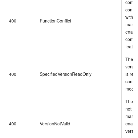
config
conflic
with v
400
FunctionConflict
mana
enabl
config
featur
The sp
versi
400
SpecifiedVersionReadOnly
is rea
canno
modifi
The si
not ha
mana
400
VersionNotValid
enable
versi