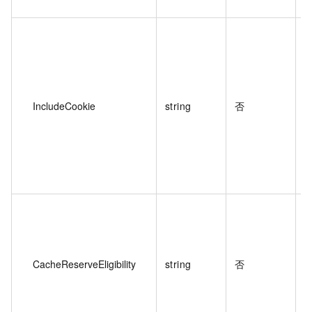
c
IncludeCookie
string
否
CacheReserveEligibility
string
否