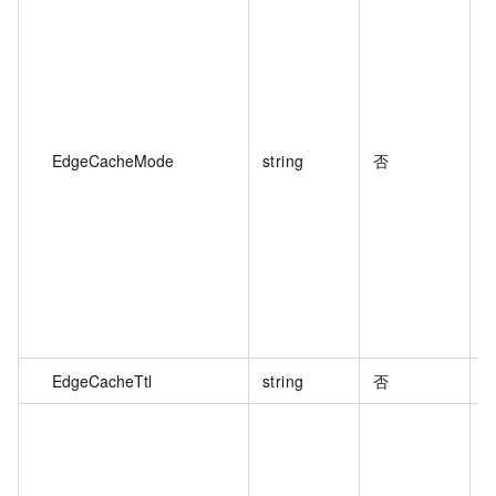
EdgeCacheMode
string
否
EdgeCacheTtl
string
否