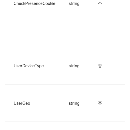
CheckPresenceCookie
string
否
UserDeviceType
string
否
UserGeo
string
否