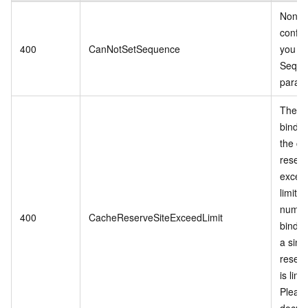
Non-r
config
400
CanNotSetSequence
you ca
Seque
param
The n
bindin
the c
reserv
excee
limit. 
numbe
400
CacheReserveSiteExceedLimit
bindin
a sing
reserv
is limi
Please
docum