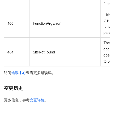
functi
Failed
the co
400
FunctionArgError
functi
param
The w
does n
404
SiteNotFound
does n
to you
访问
错误中心
查看更多错误码。
变更历史
更多信息，参考
变更详情
。