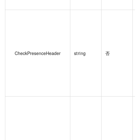
CheckPresenceHeader
string
否
缓