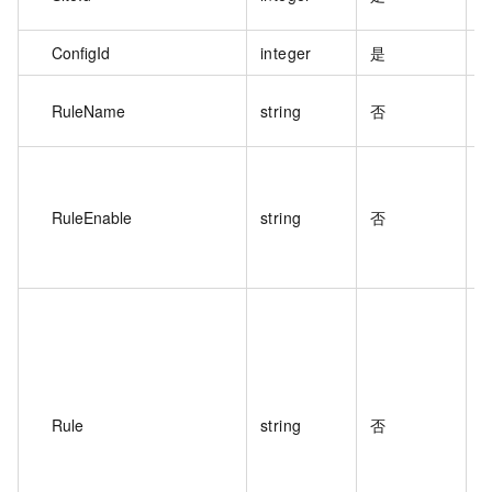
ConfigId
integer
是
配
RuleName
string
否
RuleEnable
string
否
Rule
string
否