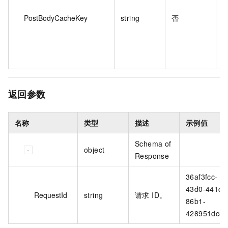
PostBodyCacheKey
string
否
返回参数
名称
类型
描述
示例值
Schema of
object
Response
36af3fcc-
43d0-441c-
RequestId
string
请求 ID。
86b1-
428951dc8