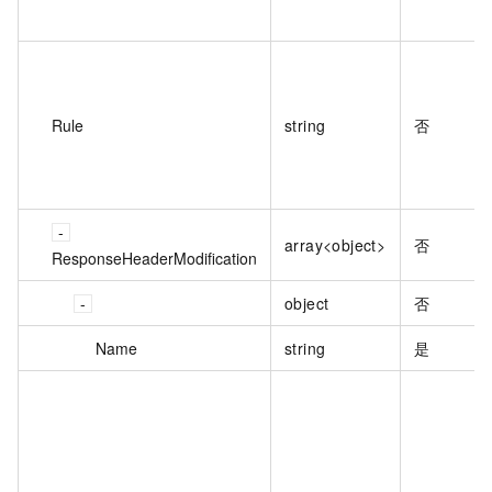
Rule
string
否
array<object>
否
ResponseHeaderModification
object
否
Name
string
是