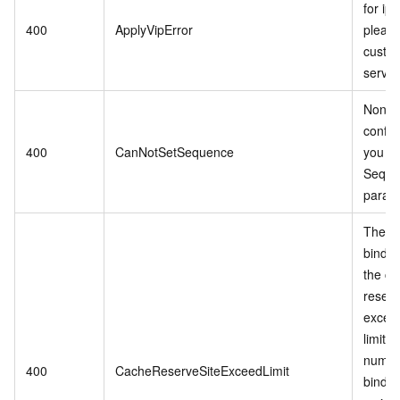
for ip
400
ApplyVipError
please
custo
servic
Non-r
config
400
CanNotSetSequence
you ca
Seque
param
The n
bindin
the c
reserv
excee
limit. 
numbe
400
CacheReserveSiteExceedLimit
bindin