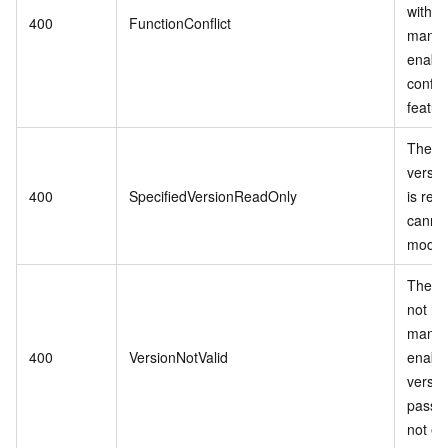
with v
400
FunctionConflict
mana
enabl
config
featur
The sp
versi
400
SpecifiedVersionReadOnly
is rea
canno
modifi
The si
not ha
mana
400
VersionNotValid
enable
versi
passe
not exi