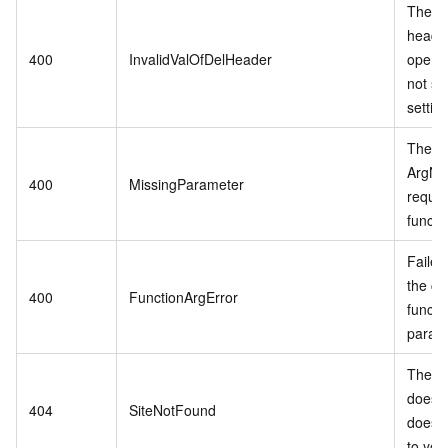
The de
heade
400
InvalidValOfDelHeader
operat
not su
settin
The sp
ArgNa
400
MissingParameter
requir
functi
Failed
the co
400
FunctionArgError
functi
param
The w
does n
404
SiteNotFound
does n
to you