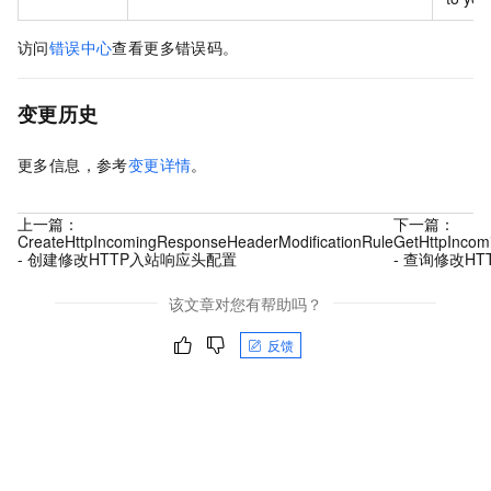
访问
错误中心
查看更多错误码。
变更历史
更多信息，参考
变更详情
。
上一篇：
下一篇：
CreateHttpIncomingResponseHeaderModificationRule
GetHttpIncom
- 创建修改HTTP入站响应头配置
- 查询修改H
该文章对您有帮助吗？
反馈