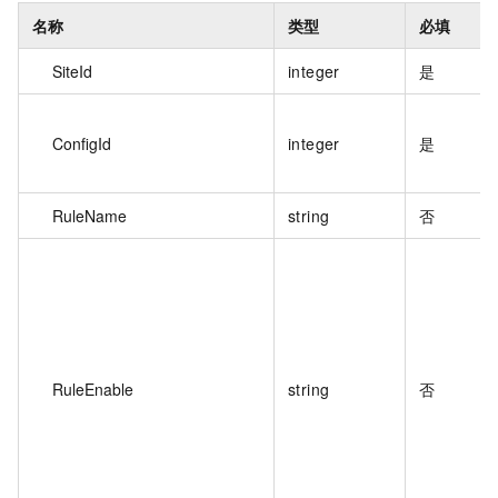
名称
类型
必填
SiteId
integer
是
ConfigId
integer
是
RuleName
string
否
RuleEnable
string
否