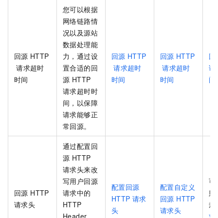
您可以根据
网络链路情
况以及源站
数据处理能
回源
HTTP
力，通过设
回源
HTTP
回源
HTTP
回
请求超时
置合适的回
请求超时
请求超时
请
时间
源 HTTP
时间
时间
间
请求超时时
间，以保障
请求能够正
常回源。
通过配置回
源 HTTP
请求头来改
写用户回源
可
配置回源
配置自定义
回源 HTTP
请求中的
则
HTTP 请求
回源 HTTP
请求头
HTTP
规
头
请求头
Header，
求