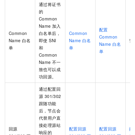
通过将证书
的
Common
Name 加入
配置
Common
白名单后，
Common
Common
Name
白名
即使 SNI
Name 白名
暂
Name 白名
单
和
单
单
Common
Name 不一
致也可以成
功回源。
通过配置回
源 301/302
跟随功能
后，节点会
代替用户直
接处理源站
回源
配置回源
配置回源
配
响应的