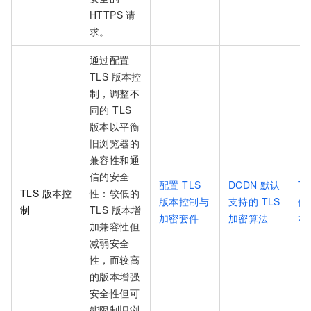
HTTPS 请
求。
通过配置
TLS 版本控
制，调整不
同的 TLS
版本以平衡
旧浏览器的
兼容性和通
信的安全
配置 TLS
DCDN 默认
T
TLS 版本控
性：较低的
版本控制与
支持的 TLS
件
制
TLS 版本增
加密套件
加密算法
本
加兼容性但
减弱安全
性，而较高
的版本增强
安全性但可
能限制旧浏