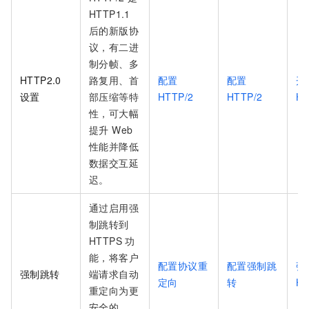
HTTP1.1
后的新版协
议，有二进
制分帧、多
HTTP2.0
路复用、首
配置
配置
开
设置
部压缩等特
HTTP/2
HTTP/2
HT
性，可大幅
提升 Web
性能并降低
数据交互延
迟。
通过启用强
制跳转到
HTTPS 功
能，将客户
配置协议重
配置强制跳
强
强制跳转
端请求自动
定向
转
H
重定向为更
安全的