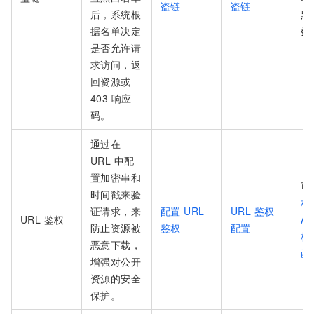
盗链
盗链
后，系统根
黑
据名单决定
效
是否允许请
求访问，返
回资源或
403 响应
码。
通过在
URL 中配
置加密串和
可
时间戳来验
权
证请求，来
配置 URL
URL 鉴权
URL 鉴权
A/
防止资源被
鉴权
配置
板
恶意下载，
函
增强对公开
资源的安全
保护。