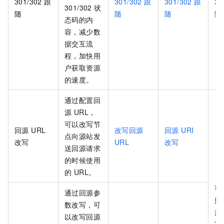
301/302 跟
301/302 跟
301/302 跟
30
301/302 状
随
随
随
随
态码的内
容，减少数
据交互流
程，加快用
户获取资源
的速度。
通过配置回
源 URL，
可以改写节
回源 URL
改写回源
回源 URI
点向源站发
改写
URL
改写
送回源请求
的时候使用
的 URL。
可
通过回源参
则
数改写，可
规
以改写回源