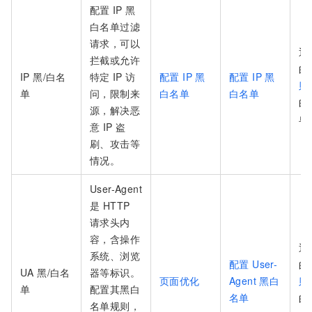
配置
IP
黑
白名单过滤
请求，可以
通
拦截或允许
的
IP 黑/白名
特定
IP
访
配置 IP 黑
配置 IP 黑
则
单
问，限制来
白名单
白名单
的
源，解决恶
单
意 IP 盗
刷、攻击等
情况。
User-Agent
是 HTTP
请求头内
容，含操作
通
系统、浏览
配置 User-
的
UA 黑/白名
器等标识。
页面优化
Agent 黑白
则
单
配置其黑白
名单
的
名单规则，