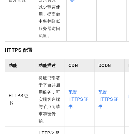
减少带宽使
用，提高命
中率并降低
服务器访问
流量。
HTTPS
配置
功能
功能描述
CDN
DCDN
E
将证书部署
于平台并启
用服务，可
配置
配置
HTTPS 证
配
实现客户端
HTTPS 证
HTTPS 证
书
书
与节点间请
书
书
求加密传
输。
HTTP/2 是