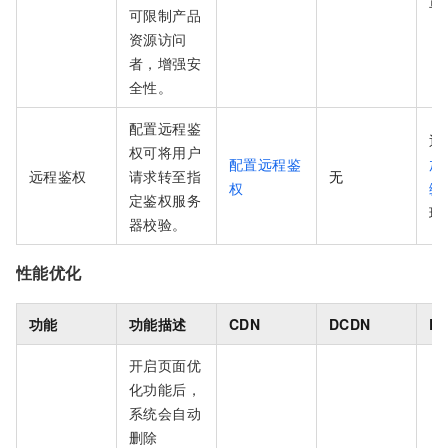
单
可限制产品
资源访问
者，增强安
全性。
配置远程鉴
通
权可将用户
配置远程鉴
加
远程鉴权
请求转至指
无
权
缘
定鉴权服务
现
器校验。
性能优化
功能
功能描述
CDN
DCDN
E
开启页面优
化功能后，
系统会自动
删除