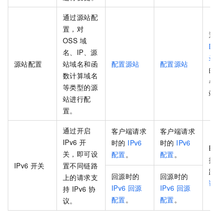
通过源站配
置，对
通
OSS 域
D
名、IP、源
录
源站配置
站域名和函
配置源站
配置源站
的
数计算域名
各
等类型的源
站
站进行配
置。
通过开启
客户端请求
客户端请求
IPv6 开
时的
IPv6
时的
IPv6
ES
关，即可设
配置
。
配置
。
接
IPv6 开关
置不同链路
路
回源时的
回源时的
上的请求支
访
IPv6 回源
IPv6 回源
持 IPv6 协
配置
。
配置
。
议。