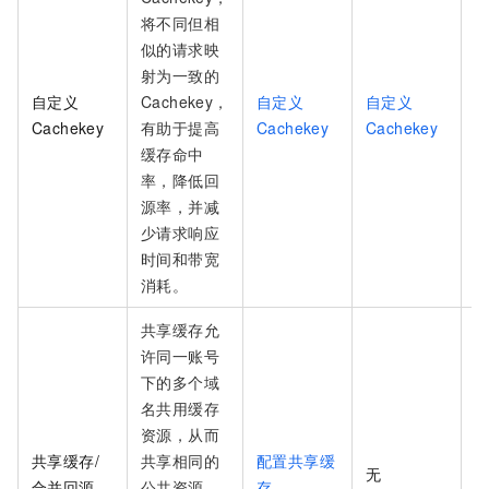
将不同但相
似的请求映
射为一致的
自定义
Cachekey，
自定义
自定义
Cachekey
有助于提高
Cachekey
Cachekey
C
缓存命中
率，降低回
源率，并减
少请求响应
时间和带宽
消耗。
共享缓存允
许同一账号
下的多个域
名共用缓存
资源，从而
共享缓存/
共享相同的
配置共享缓
无
合并回源
公共资源，
存