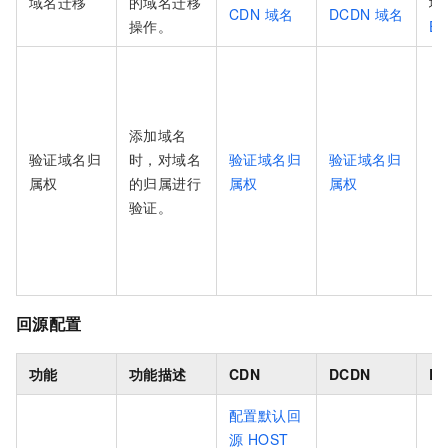
域名迁移
的域名迁移
域
CDN 域名
DCDN 域名
操作。
ES
添加域名
验证域名归
时，对域名
验证域名归
验证域名归
属权
的归属进行
属权
属权
验证。
回源配置
功能
功能描述
CDN
DCDN
E
配置默认回
源 HOST