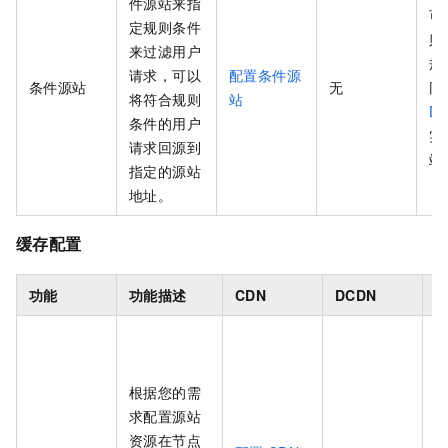
件源站来指
可
定规则条件
则
来过滤用户
规
请求，可以
配置条件源
条件源站
无
同
将符合规则
站
D
条件的用户
实
请求回源到
站
指定的源站
地址。
缓存配置
功能
功能描述
CDN
DCDN
E
根据您的需
求配置源站
资源在节点