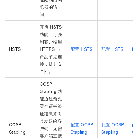
览器的访
问。
开启 HSTS
功能，可强
制客户端用
HSTS
HTTPS 与
配置 HSTS
配置 HSTS
配
产品节点连
接，提升安
全性。
OCSP
Stapling 功
能通过预先
缓存证书验
证结果并将
其发送给客
OCSP
配置 OCSP
配置 OCSP
配
户端，无需
Stapling
Stapling
Stapling
St
客户端直接