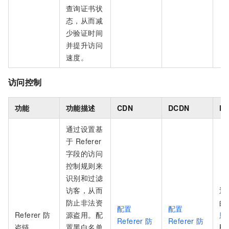
查询证书状
态，从而减
少验证时间
并提升访问
速度。
访问控制
功能
功能描述
CDN
DCDN
E
通过设置基
于 Referer
字段的访问
控制规则来
识别和过滤
访客，从而
通
防止非法资
的
配置
配置
Referer 防
源盗用。配
则
Referer 防
Referer 防
盗链
置黑白名单
Re