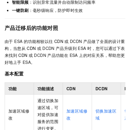
智能限频
：识别异常流量并自动限制访问频率
一键防刷
：毫秒级响应，防护即时生效
产品迁移后的功能对照
由于
ESA
的功能相较以往
CDN
或
DCDN
产品做了全面的设计重
构，当
您从
CDN
或
DCDN
产品升级到
ESA
时，您可以通过下表
来找到
CDN
或
DCDN
产品功能在
ESA
上的对应关系，帮助您更
好地上手
ESA
。
基本配置
功能
功能描述
CDN
DCDN
E
通过切换加
速区域，可
加速区域修
加速区域修
切换加速区
切
对提供加速
改
改
域
加
服务的范围
进行变更。