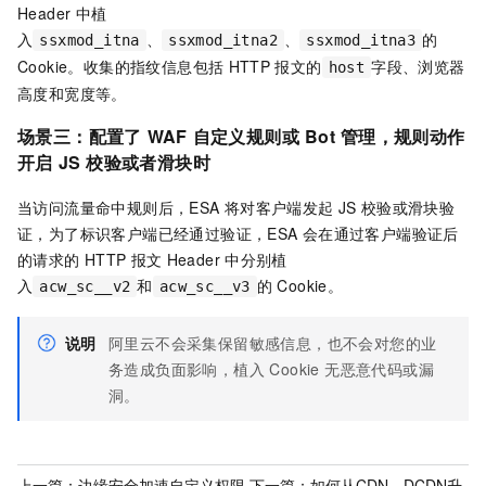
Header
中植
入
、
、
的
ssxmod_itna
ssxmod_itna2
ssxmod_itna3
Cookie。收集的指纹信息包括
HTTP
报文的
字段、浏览器
host
高度和宽度等。
场景三：配置了
WAF
自定义规则或
Bot
管理，规则动作
开启
JS
校验或者滑块时
当访问流量命中规则后，
ESA
将对客户端发起
JS
校验或滑块验
证，为了标识客户端已经通过验证，
ESA
会在通过客户端验证后
的请求的
HTTP
报文
Header
中分别植
入
和
的
Cookie。
acw_sc__v2
acw_sc__v3
说明
阿里云不会采集保留敏感信息，也不会对您的业
务造成负面影响，植入 Cookie 无恶意代码或漏
洞。
上一篇：
边缘安全加速自定义权限
下一篇：
如何从CDN、DCDN升