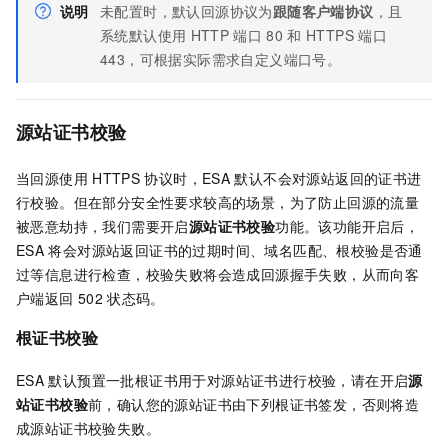
说明
未配置时，默认回源协议为
跟随客户端协议
，且
系统默认使用
HTTP
端口
80
和
HTTPS
端口
443，可根据实际需求自定义端口号。
源站证书校验
当回源使用
HTTPS
协议时，
ESA
默认不会对源站返回的证书进
行校验。但在部分安全性要求较高的场景，为了防止回源的流量
被恶意劫持，我们需要开启
源站证书校验
功能。该功能开启后，
ESA
将会对源站返回证书的过期时间、域名匹配、根校验是否通
过等信息进行检查，校验失败将会造成回源握手失败，从而向客
户端返回
502
状态码。
根证书校验
ESA
默认预置一批根证书用于对源站证书进行校验，请在开启
源
站证书校验
前，确认您的源站证书由下列根证书签发，否则将造
成源站证书校验失败。