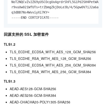
NoT2NQCvZv2Z69yUSCOcgUxAgrdrShFL5GiPdJSH4PetWA7eLz
r9vuUw021WfUTs+trZbmgZkjDoLe3b/4/5Gpw0V7iJ2a6aMZnS
q3dBB7Ns4WvviyXi7KY=

-----END CERTIFICATE-----
回源支持的
SSL
加密套件
TLS1.2
TLS_ECDHE_ECDSA_WITH_AES_128_GCM_SHA256
TLS_ECDHE_RSA_WITH_AES_128_GCM_SHA256
TLS_ECDHE_ECDSA_WITH_AES_256_GCM_SHA384
TLS_ECDHE_RSA_WITH_AES_256_GCM_SHA384
TLS1.3
AEAD-AES128-GCM-SHA256
AEAD-AES256-GCM-SHA384
AEAD-CHACHA20-POLY1305-SHA256