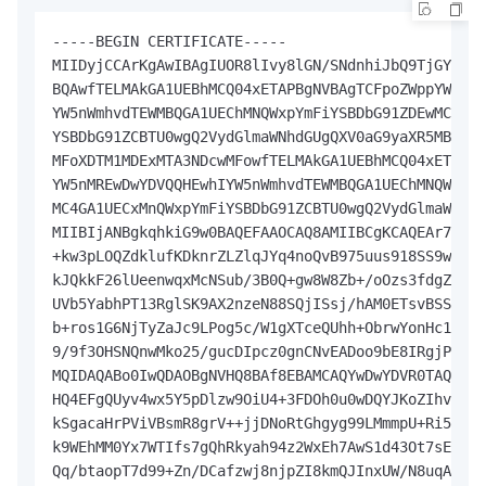
-----BEGIN CERTIFICATE-----

MIIDyjCCArKgAwIBAgIUOR8lIvy8lGN/SNdnhiJbQ9TjGYAwDQ
BQAwfTELMAkGA1UEBhMCQ04xETAPBgNVBAgTCFpoZWppYW5nMR
YW5nWmhvdTEWMBQGA1UEChMNQWxpYmFiYSBDbG91ZDEwMC4GA1
YSBDbG91ZCBTU0wgQ2VydGlmaWNhdGUgQXV0aG9yaXR5MB4XDT
MFoXDTM1MDExMTA3NDcwMFowfTELMAkGA1UEBhMCQ04xETAPBg
YW5nMREwDwYDVQQHEwhIYW5nWmhvdTEWMBQGA1UEChMNQWxpYm
MC4GA1UECxMnQWxpYmFiYSBDbG91ZCBTU0wgQ2VydGlmaWNhdG
MIIBIjANBgkqhkiG9w0BAQEFAAOCAQ8AMIIBCgKCAQEAr7LF4v
+kw3pLOQZdklufKDknrZLZlqJYq4noQvB975uus918SS9wuted
kJQkkF26lUeenwqxMcNSub/3B0Q+gw8W8Zb+/oOzs3fdgZ6Dcu
UVb5YabhPT13RglSK9AX2nzeN88SQjISsj/hAM0ETsvBSSpRCg
b+ros1G6NjTyZaJc9LPog5c/W1gXTceQUhh+ObrwYonHc1o84V
9/9f3OHSNQnwMko25/gucDIpcz0gnCNvEADoo9bE8IRgjPF88Q
MQIDAQABo0IwQDAOBgNVHQ8BAf8EBAMCAQYwDwYDVR0TAQH/BA
HQ4EFgQUyv4wx5Y5pDlzw9OiU4+3FDOh0u0wDQYJKoZIhvcNAQ
kSgacaHrPViVBsmR8grV++jjDNoRtGhgyg99LMmmpU+Ri5HVCi
k9WEhMM0Yx7WTIfs7gQhRkyah94z2WxEh7AwS1d43Ot7sEB3Sc
Qq/btaopT7d99+Zn/DCafzwj8njpZI8kmQJInxUW/N8uqAuqu2