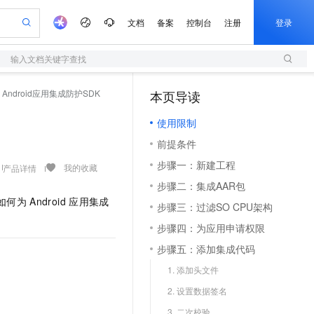
文档
备案
控制台
注册
登录
输入文档关键字查找
阿里云 OPC 创新助力计划
Android应用集成防护SDK
本页导读
S
io：打造专属 AI 语音助手
轻量应用服务器
一句话生成原生可编辑精美 PPT 文稿
至高可申请百万元
使用限制
性可伸缩的云计算服务
Qwen-Audio-3.0-Realtime 端到端实时语音角色扮演
输入一句话想法, 轻松生成专业的 PPT
快速构建应用程序和网站，即刻迈出上云第一步
Token 补贴，五大权
前提条件
益加速 OPC 成功
S
eek-V4-Pro
数字证书管理服务（原SSL证书）
一键部署幻兽帕鲁游戏服务器
HOT
步骤一：新建工程
pSeek-V4-Pro
全托管，含MySQL、PostgreSQL、SQL Server、MariaDB多引擎
实现全站HTTPS，呈现可信的WEB访问
一键购买专属联机服务器，轻松开启游戏
我的收藏
产品详情
步骤二：集成AAR包
专属 QwenPaw
短信服务
漫剧工坊：一站式动画创作平台
HOT
如何为
Android
应用集成
步骤三：过滤SO CPU架构
的智能体编程平台
从聊天伙伴进化为能主动干活的本地数字员工
快速生产连贯的高质量长漫剧
国内短信简单易用，安全可靠，秒级触达，全球覆盖200+国家和地区。
步骤四：为应用申请权限
olarDB
建企业门户网站
大数据开发治理平台 DataWorks
10 分钟搭建微信、支付宝小程序
步骤五：添加集成代码
以可视化方式快速构建移动和 PC 门户网站
100%兼容MySQL、PostgreSQL，兼容Oracle，支持集中和分布式
高效部署网站，快速应用到小程序
Data Agent 驱动的一站式 Data+AI 开发治理平台
1. 添加头文件
2. 设置数据签名
边界网络安全防护产品
3. 二次校验