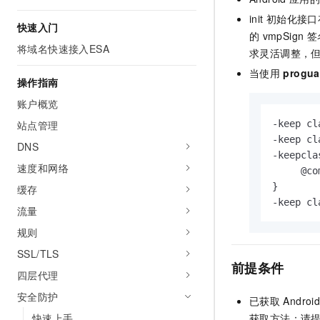
网络
安全
init
初始化接口
快速入门
的
vmpSign
签
可观测
中间件
将域名快速接入ESA
求灵活调整，
上云与迁云
当使用
progua
数据库
操作指南
企业出海
账户概览
大数据计算
站点管理
-keep cl
政企业务
媒体服务
-keep cl
DNS
-keepcla
企业服务与云通信
速度和网络
     @co
}

缓存
域名与网站
-keep cl
流量
终端用户计算
规则
Serverless
SSL/TLS
前提条件
四层代理
开发工具
安全防护
已获取
Androi
迁移与运维管理
快速上手
获取方法：请