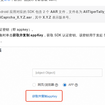
droid
应用对应的
SDK
包含
2
个
AAR
文件，文件名为
AliTigerTall
iCaptcha_X.Y.Z.aar
，其中
X.Y.Z
表示版本号。
证密钥（即
appkey）。
集时单击
获取并复制
appKey
，获取
SDK
认证密钥。该密钥用于发起
用。