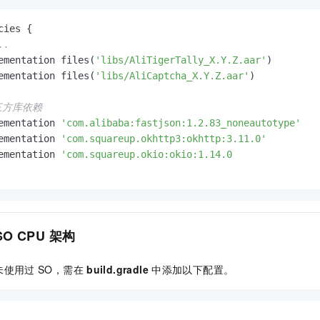
cies {

..
ementation files(
'libs/AliTigerTally_X.Y.Z.aar'
)

ementation files(
'libs/AliCaptcha_X.Y.Z.aar'
)

 三方库依赖
ementation 
'com.alibaba:fastjson:1.2.83_noneautotype'
ementation 
'com.squareup.okhttp3:okhttp:3.11.0'
ementation 
'com.squareup.okio:okio:1.14.0

SO CPU
架构
未使用过
SO，需在
build.gradle
中添加以下配置。