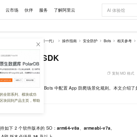
云市场
伙伴
服务
了解阿里云
边缘安全加速 ESA（全新一代）
操作指南
安全防护
Bots
相关参考
新方式
域名与网站
睿译宝，AI翻译排版一步到位
云服务器 EC
Qwen Aud
模型
NEW
NEW
交付可用成果
提供智能易用的域名与建站服务
上传文档即自动完成翻译和格式还原
安全可靠、弹
d应用集成防护SDK
有专属领域专家
对象存储 OSS
GLM-5.2：长任务时代开源旗舰模型
云数据库 RD
即刻拥有 DeepS
的大模型服务
多领域专家智能体,一键组建 AI 虚拟交付团队
稳定、安全、高性价比、高性能的云存储服务
真正可用的 1M 上下文,一次完成代码全链路开发
轻松解锁专属 Dee
复制 MD 格式
 08:48:33
站式影视创作平台
人工智能平台 PAI
Hermes Agent，打造自进化智能体
Qoder
5 分钟轻松部署
大模型
成
SDK，才能在控制台
Bots
中配置
App
防爬场景化规则。本文介绍了
级电脑
可视化编排打通从文字构思到成片全链路闭环
一站式AI开发、训练和推理服务
自主进化，持久记忆，越用越聪明
面向真实软件
的全部系列、模块或功
以下简称
SDK）。
区块回到产品主页，帮助
Qoder CN
Claude Code + GStack 打造工程团队
云原生数据库 P
低代码高效构
让AI从“聊天伙伴”进化为能干活的“数字员工”
覆盖公网/内网、递归/权威、移动APP等全场景解析服务
安装技能 GStack，拥有专属 AI 工程团队
基于千问大模型等，支持代码智能生成、研发智能问答
Compute
容器服务 Kubernetes 版 ACK
云防火墙
支持如下
2
个软件版本的
SO：
arm64-v8a
、
armeabi-v7a
。
式云数据仓库
提供一站式管理容器应用的 K8s 服务
云原生的云上
的
API
版本必须是
16
及以上。