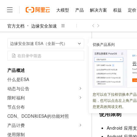
大模型
产品
解决方案
权益
定价
官方文档
边缘安全加速
大模型
产品
解决方案
权益
定价
云市场
伙伴
服务
了解阿里云
精选产品
精选解决方案
边缘安全加速
首页
边缘安全加速 ESA（全新一代）
切换产品系列
大模型服务平台百炼
千问办公，解锁你的工作
大
大模型服务与应用平台
企业级Agent产品，直接
Androi
千问大模型
Agency Agents：拥
大模型
精选产品
精选解决方案
产品概述
多元化、高性能、安全可靠
更新时间：
2026-06-02
什么是ESA
人工智能与机器学习
AI
无影云电脑
HappyHorse 打造一
您需要在应用中集
动态与公告
随时随地安全接入的云上超
计算
互联网应用开发
您可以在下拉框切换本产品
App
防护
SDK（
限时福利
能，也可以点击左上角产品
云解析DNS
快速拥有专属 OpenClaw
大数据
容器
节点分布
您更高效阅读文档。
使用限制
CDN、DCDN和ESA的功能对照
现代化应用
存储
云原生大数据计算服务 Max
产品计费
Android
应用
面向分析的企业级SaaS模
安全
网络与CDN
使用限制
Android
应用