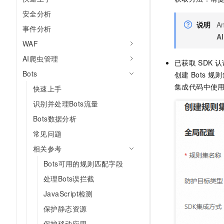
专有云
安全分析
说明
An
事件分析
Al
WAF
AI爬虫管理
已获取
SDK
认
Bots
创建
Bots
规则
集成代码中使
快速上手
识别并处理Bots流量
Bots数据分析
常见问题
相关参考
Bots可用的规则匹配字段
处理Bots误拦截
JavaScript检测
保护静态资源
保护移动应用