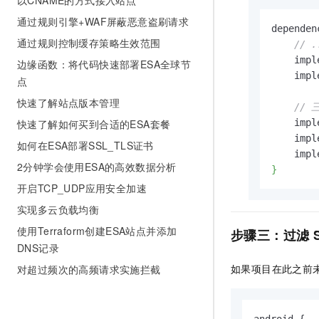
以CNAME的方式接入站点
通过规则引擎+WAF屏蔽恶意盗刷请求
dependen
通过规则控制缓存策略生效范围
// .
    impl
边缘函数：将代码快速部署ESA全球节
    impl
点
快速了解站点版本管理
//
快速了解如何买到合适的ESA套餐
    impl
    impl
如何在ESA部署SSL_TLS证书
    impl
2分钟学会使用ESA的高效数据分析
}
开启TCP_UDP应用安全加速
实现多云负载均衡
使用Terraform创建ESA站点并添加
步骤三：过滤
DNS记录
如果项目在此之前
对超过频次的高频请求实施拦截
android {
