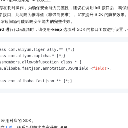
存在耗时操作，为确保安全能力完整性，建议在调用
init
接口后，确保
名接口。此间隔为推荐值（非强制要求），旨在提升
SDK
的防护效果
但缩短间隔可能影响安全能力的完整生效。
rd
进行代码混淆时，请使用
-keep
选项对
SDK
的接口函数进行设置，
ass com.aliyun.TigerTally.** {*;}

ass com.aliyun.captcha.* {*;}

ssmembers,allowobfuscation class * {

m.alibaba.fastjson.annotation.JSONField 
<
fields
>
;

ass com.alibaba.fastjson.** {*;}
d
应用对应的
SDK。
提交
工单
，联系产品技术专家获取
SDK。