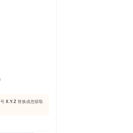
为
本号
X.Y.Z
替换成您获取