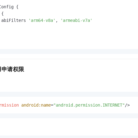
onfig {

{

 abiFilters 
'arm64-v8a'
, 
'armeabi-v7a'
用申请权限
rmission
android:name
=
"android.permission.INTERNET"
/>