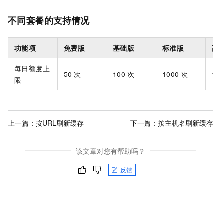
不同套餐
的支持情况
功能项
免费版
基础版
标准版
高
每日额度上
50
次
100
次
1000
次
10
限
上一篇：
按URL刷新缓存
下一篇：
按主机名刷新缓存
该文章对您有帮助吗？
反馈