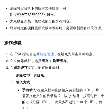
清除特定目录下的所有文件缓存，例
如
目录。
/assets/images/
大规模更新某一模块或部分的所有内容。
针对特定的项目更新或版本发布时，需要刷新所有相关资源。
操作步骤
在
ESA
控制台选择
站点管理
，在
站点
列单击目标站点。
在左侧导航栏，选择
缓存
>
刷新缓存
。
在
刷新缓存
页签，配置刷新规则。
刷新类型
：选
目录
。
输入方式
：
手动输入
:在输入框内直接输入待刷新的
URL，URL
需要指定文件的目录路径，以
结尾，按照每行一个
/
的方式分隔
URL，一次最多不超过
100
个
URL。例
如：