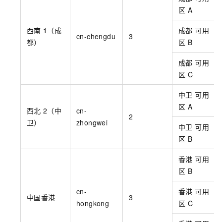
区
A
西南
1（成
成都 可用
cn-chengdu
3
都）
区
B
成都 可用
区
C
中卫 可用
区
A
西北
2（中
cn-
2
卫）
zhongwei
中卫 可用
区
B
香港 可用
区
B
cn-
香港 可用
中国香港
3
hongkong
区
C