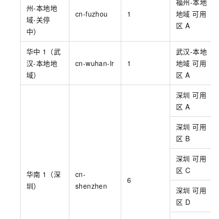
福州-本地
州-本地地
cn-fuzhou
1
地域 可用
域-关停
区
A
中）
华中
1（武
武汉-本地
汉-本地地
cn-wuhan-lr
1
地域 可用
域）
区
A
深圳 可用
区
A
深圳 可用
区
B
深圳 可用
区
C
华南
1（深
cn-
6
圳）
shenzhen
深圳 可用
区
D