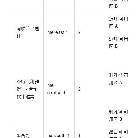
区
B
迪拜 可用
区
A
阿联酋（迪
me-east-1
2
拜）
迪拜 可用
区
B
利雅得 可
沙特（利雅
用区
A
me-
得）- 合作
2
central-1
伙伴运营
利雅得 可
用区
B
墨西哥 可
墨西哥
na-south-1
1