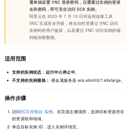
需单独设置
VNC
登录密码，仅需通过实例的登录
名和密码，即可安全访问
ECS
实例。
阿里云在
2023
年
7
月
10
日对远程连接工具
VNC
完成安全升级，将自动托管通过
VNC
访问
实例时的用户鉴权，以及通过
VNC
访问实例的端
到端加密数据。
适用范围
支持的实例状态
：
运行中
或
停止中
。
不支持的实例规格：
裸金属服务器
ecs.ebmhfc7.48xlarge。
操作步骤
访问
ECS
控制台-实例
。在页面左侧顶部，选择目标资源所在
的资源组和地域。
单击目标实例
ID，进入实例详情页。