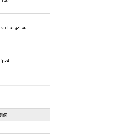
cn-hangzhou
ipv4
例值