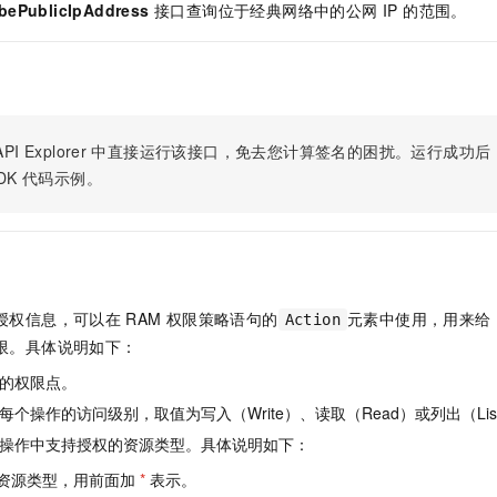
服务生态伙伴
视觉 Coding、空间感知、多模态思考等全面升级
1M上下文，专为长程任务能力而生
bePublicIpAddress
接口查询位于经典网络中的公网 IP 的范围。
云工开物
企业应用
Night Plan 支持 Qwen 3.8-Max
AI 办公
NEW
Red Hat
30+ 款产品免费体验
夜间 5 折，Qwen/Meoo/TokenPlan 客户专享
AI智能应用
科研合作
ERP
堂（旗舰版）
SUSE
智能客服
AI 应用构建
大模型原生
CRM
2个月
自动承接线索
建站小程序
Qoder
大模型服务平台百炼-应用模版
OA 办公系统
HOT
NEW
PI Explorer
中直接运行该接口，免去您计算签名的困扰。运行成功后，OpenA
面向真实软件
个人版上线、团队版降价；千问3.8-Max首发发尝鲜
丰富多元化的应用模版和解决方案
DK
代码示例。
力提升
财税管理
模板建站
万有无界
大模型服务平台百炼-智能体
400电话
定制建站
的模型效果
灵活可视化地构建企业级 Agent
方案
广告营销
模板小程序
秒悟
人工智能平台 PAI
定制小程序
云端极速 AI 
新一代 AI 视频生成模型，深度适配广告营销等场景
AI Native 的算法工程平台，一站式完成建模、训练、推理服务部署
授权信息，可以在
RAM
权限策略语句的
元素中使用，用来给
Action
APP 开发
限。具体说明如下：
的权限点。
建站系统
个操作的访问级别，取值为写入（Write）、读取（Read）或列出（Lis
AI 应用
10分钟微调：让0.6B模型媲美235B模型
多模态数据信
操作中支持授权的资源类型。具体说明如下：
依托云原生高可用架构,实现Dify私有化部署
用1%尺寸在特定领域达到大模型90%以上效果
资源类型，用前面加
*
表示。