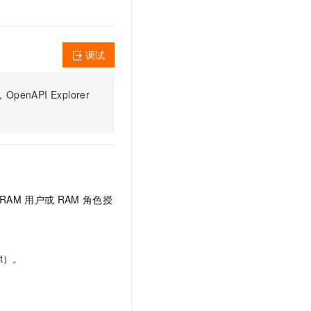
文戏情感细腻自然，动作戏激烈拳拳到肉，实现更强表演能力
支持中英文自由切换，具备更强的噪声鲁棒性
云聚AI 严选权益
SSL 证书
，一键激活高效办公新体验
精选AI产品，从模型到应用全链提效
堡垒机
AI 用量加速计划
调试
应用
防火墙
、识别商机，让客服更高效、服务更出色。
新老同享，达量后返
千问办公
主机安全
NEW
PI Explorer
的智能体编程平台
一站式AI生产力平台
AI 应用及服务市场
伶鹊
企业级人与Agent协作平台，接入和调度多个数字员工
智能客服平台，对话机器人、对话分析、智能外呼
AI 应用
大模型服务平台百炼 - 全妙
大模型
应用创作平台
多模态内容创作工具，已接入 DeepSeek
RAM
用户或
RAM
角色授
自然语言处理
数据标注
t）。
机器学习
息提取
与 AI 智能体进行实时音视频通话
从文本、图片、视频中提取结构化的属性信息
构建支持视频理解的 AI 音视频实时通话应用