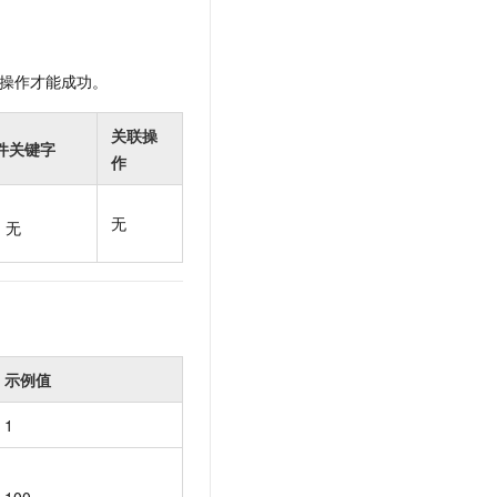
t.diy 一步搞定创意建站
构建大模型应用的安全防护体系
通过自然语言交互简化开发流程,全栈开发支持
通过阿里云安全产品对 AI 应用进行安全防护
操作才能成功。
关联操
件关键字
作
无
无
示例值
1
100