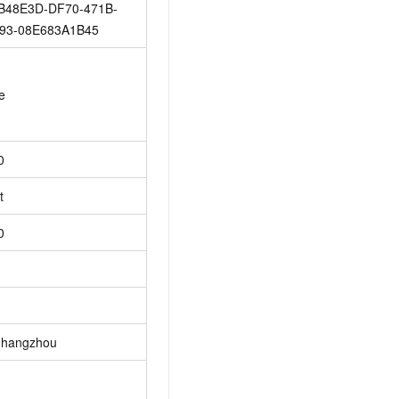
B48E3D-DF70-471B-
93-08E683A1B45
e
0
t
0
-hangzhou