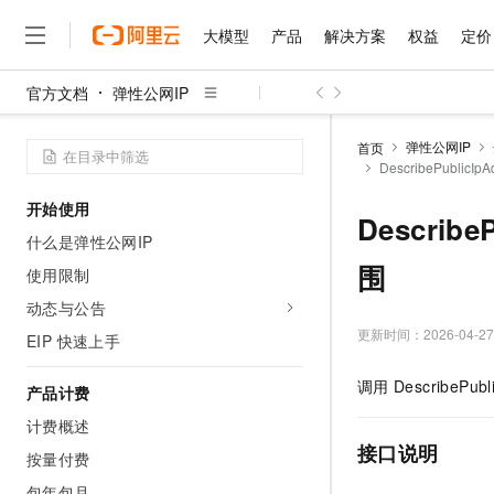
大模型
产品
解决方案
权益
定价
官方文档
弹性公网IP
大模型
产品
解决方案
权益
定价
云市场
伙伴
服务
了解阿里云
精选产品
精选解决方案
普惠上云
产品定价
精选商城
成为销售伙伴
售前咨询
为什么选择阿里云
千问AI平台
弹性公网IP
首页
了解云产品的定价详情
DescribePubli
大模型服务平台百炼
千问办公，解锁你的工作
普惠上云 官方力荐
分销伙伴
在线服务
网站建设
什么是云计算
大
大模型服务与应用平台
企业级Agent产品，直接
云服务器38元/年起，超
开始使用
咨询伙伴
多端小程序
技术领先
Describ
云上成本管理
售后服务
千问大模型
Agency Agents：拥
官方推荐返现计划
大模型
什么是弹性公网IP
大模型
精选产品
精选解决方案
Salesforce 国际版订阅
稳定可靠
管理和优化成本
多元化、高性能、安全可靠
推荐新用户得奖励，单订单
围
销售伙伴合作计划
使用限制
自助服务
友盟天域
安全合规
人工智能与机器学习
AI
文本生成
无影云电脑
HappyHorse 打造一
云工开物
动态与公告
无影生态合作计划
在线服务
观测云
分析师报告
随时随地安全接入的云上超
高校专属算力普惠，学生认
更新时间：
2026-04-27
计算
互联网应用开发
EIP 快速上手
Qwen3.8-Max
HOT
Salesforce On Alibaba C
工单服务
智能体时代全能旗舰模型
Tuya 物联网平台阿里云
研究报告与白皮书
云解析DNS
快速拥有专属 OpenClaw
Consulting Partner 合
大数据
容器
调用
DescribePubl
产品计费
免费试用
短信专区
蓝凌 OA
Qwen3.7-Plus
AI 大模型销售与服务生
计费概述
现代化应用
存储
天池大赛
能看、能想、能动手的多模
云原生大数据计算服务 Max
解决方案免费试用 新老
电子合同
接口说明
按量付费
面向分析的企业级SaaS模
最高领取价值200元试用
安全
网络与CDN
AI 算法大赛
Qwen3-VL-Plus
畅捷通
包年包月