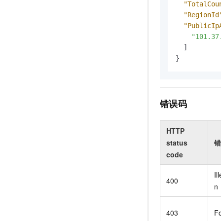
"TotalCou
"RegionId
"PublicIp
"101.37
]
}
错误码
HTTP
status
错
code
Il
400
n
403
F