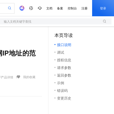
文档
备案
控制台
注册
登录
输入文档关键字查找
验
作计划
器
AI 活动
专业服务
服务伙伴合作计划
开发者社区
加入我们
服务平台百炼
阿里云 OPC 创新助力计划
本页导读
（1）
一站式生成采购清单，支持单品或批量购买
S
io：打造专属 AI 语音助手
S产品伙伴计划（繁花）
峰会
造的大模型服务与应用开发平台
轻量应用服务器
一句话生成原生可编辑精美 PPT 文稿
AI 生产力先锋
Al MaaS 服务伙伴赋能合作
域名
博文
Careers
至高可申请百万元
接口说明
性可伸缩的云计算服务
开启高性价比 AI 编程新体验
Qwen-Audio-3.0-Realtime 端到端实时语音角色扮演
输入一句话想法, 轻松生成专业的 PPT
先锋实践拓展 AI 生产力的边界
快速构建应用程序和网站，即刻迈出上云第一步
Token 补贴，五大权
计划
海大会
伙伴信用分合作计划
商标
问答
社会招聘
中公网IP地址的范
调试
益加速 OPC 成功
S
eek-V4-Pro
数字证书管理服务（原SSL证书）
一键部署幻兽帕鲁游戏服务器
飞天发布时刻
HOT
划
备案
电子书
校园招聘
授权信息
pSeek-V4-Pro
视频创作，一键激活电商全链路生产力
全托管，含MySQL、PostgreSQL、SQL Server、MariaDB多引擎
实现全站HTTPS，呈现可信的WEB访问
一键购买专属联机服务器，轻松开启游戏
所见，即是所愿
更多支持
划
公司注册
镜像站
请求参数
视频生成
语音识别与合成
专属 QwenPaw
短信服务
漫剧工坊：一站式动画创作平台
AI 实训营
HOT
合作伙伴培训与认证
返回参数
划
上云迁移
的智能体编程平台
站生成，高效打造优质广告素材
从聊天伙伴进化为能主动干活的本地数字员工
快速生产连贯的高质量长漫剧
从基础到进阶，Agent 创客手把手教你
国内短信简单易用，安全可靠，秒级触达，全球覆盖200+国家和地区。
我的收藏
产品详情
e-1.1-T2V
Qwen3-TTS-Flash
lScope
我要反馈
查询合作伙伴
示例
畅细腻的高质量视频
离线语音合成大模型，多语言方言自适应，低延迟高稳定
n Alibaba Cloud ISV 合作
代维服务
olarDB
建企业门户网站
大数据开发治理平台 DataWorks
10 分钟搭建微信、支付宝小程序
。
错误码
创新加速
ope
登录合作伙伴管理后台
我要建议
站，无忧落地极速上线
以可视化方式快速构建移动和 PC 门户网站
100%兼容MySQL、PostgreSQL，兼容Oracle，支持集中和分布式
高效部署网站，快速应用到小程序
Data Agent 驱动的一站式 Data+AI 开发治理平台
e-1.1-I2V
Cosyvoice-V3-Flash
变更历史
安全
畅自然，细节丰富
高表现力语音合成大模型，语音克隆听感自然
我要投诉
上云场景组合购
伴
边界网络安全防护产品
漫剧创作，剧本、分镜、视频高效生成
覆盖90%+业务场景，专享组合折扣价
2V
VPN
Fun-ASR