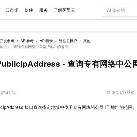
云市场
伙伴
服务
了解阿里云
AI 特惠
数据与 API
成为产品伙伴
企业增值服务
最佳实践
价格计算器
AI 场景体
基础软件
产品伙伴合
阿里云认证
市场活动
配置报价
大模型
开发参考
API参考
API目录
弹性公网IP
其他
自助选配和估算价格
cIpAddress - 查询专有网络中公网IP地址的范围
新方式
域名与网站
睿译宝，AI翻译排版一步到位
智启 AI 普惠权益
产品生态集成认证中心
企业支持计划
云上春晚
千问官方 MaaS 平台，为开发者和 Agent 而生，新用户赠送 1 亿 + tokens 额度
云服务器 EC
Qwen Aud
AI Coding
阿里云Maa
2026 阿里云
为企业打
数据集
Windows
大模型认证
模型
NEW
NEW
交付可用成果
值低价云产品抢先购
提供智能易用的域名与建站服务
上传文档即自动完成翻译和格式还原
至高享 1亿+免费 tokens，加速 Al 应用落地
安全可靠、弹
智能编程，一键
产品生态伙伴
专家技术服务
云上奥运之旅
弹性计算合作
阿里云中企出
手机三要素
宝塔 Linux
全部认证
ePublicIpAddress - 查询专有网络
价格优势
有专属领域专家
对象存储 OSS
GLM-5.2：长任务时代开源旗舰模型
阿里云 OPC 创新助力计划
云数据库 RD
即刻拥有 DeepS
AI 电商营销
产品生态伙伴工作台
企业增值服务台
云栖战略参考
云存储合作计
云栖大会
身份实名认证
CentOS
训练营
推动算力普惠，释放技术红利
的大模型服务
最高返9万
多领域专家智能体,一键组建 AI 虚拟交付团队
至高百万元 Token 补贴，加速一人公司成长
稳定、安全、高性价比、高性能的云存储服务
真正可用的 1M 上下文,一次完成代码全链路开发
轻松解锁专属 Dee
从图文生成到
云上的中国
数据库合作计
活动全景
短信
Docker
图片和
站式影视创作平台
人工智能平台 PAI
Hermes Agent，打造自进化智能体
Token Plan 模型订阅计划
Qoder
5 分钟轻松部署
AI 广告创作
企业成长
大模型
NEW
信息公告
看见新力量
云网络合作计
OCR 文字识别
JAVA
级电脑
证享300元代金券
可视化编排打通从文字构思到成片全链路闭环
一站式AI开发、训练和推理服务
自主进化，持久记忆，越用越聪明
Qwen3.8-Max 首发尝鲜，限时加量 10 倍，夜间低至2折
面向真实软件
图文、视频一
复制 MD 格式
 07:41:24
Kimi-K3
HappyHors
NEW
魔搭 Mode
loud
服务实践
官网公告
Kimi 最新旗舰模型，长程编程与推理利器
让文字生成流
金融模力时刻
Salesforce O
版
发票查验
全能环境
Qoder CN
Claude Code + GStack 打造工程团队
千问办公，限时限量积分加倍
云原生数据库 P
低代码高效构
AI 建站
NEW
作计划
icIpAddress
接口查询指定地域中位于专有网络的公网
IP
地址的范围
计划
创新中心
魔搭 ModelSc
健康状态
让AI从“聊天伙伴”进化为能干活的“数字员工”
覆盖公网/内网、递归/权威、移动APP等全场景解析服务
安装技能 GStack，拥有专属 AI 工程团队
你的AI工作搭子，覆盖日常办公高频场景
基于千问大模型等，支持代码智能生成、研发智能问答
0 代码专业建
客户案例
天气预报查询
操作系统
Deepseek-v4-pro
HappyHors
态合作计划
态智能体模型
旗舰 MoE 大模型，百万上下文与顶尖推理能力
图生视频，流
Compute
同享
容器服务 Kubernetes 版 ACK
万小智 AI 建站低至 15元/月
云防火墙
AI 短剧/漫剧
快递物流查询
WordPress
成为服务伙
高校合作
式云数据仓库
点，立即开启云上创新
提供一站式管理容器应用的 K8s 服务
送.CN域名，送备案服务码
云原生的云上
AI助力短剧
GLM-5.2
Wan2.7-T
Ubuntu