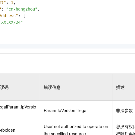
nt"
:
1
,
"
:
"cn-hangzhou"
,
Address"
:
[
.XX.XX/24"
误码
错误信息
描述
legalParam.IpVersio
Param IpVersion illegal.
非法参数：I
User not authorized to operate on
您没有权
orbidden
the specified resource.
权限后再