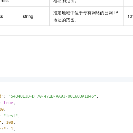
dress
地址的范围。
指定地域中位于专有网络的公网 IP
ss
string
10
地址的范围。
d"
:
"54B48E3D-DF70-471B-AA93-08E683A1B45"
,
:
true
,
00
,
:
"test"
,
"
:
100
,
er"
:
1
,