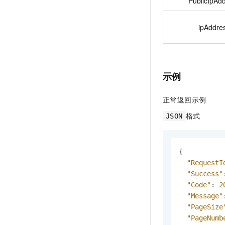
PublicIpAd
ipAddre
示例
正常返回示例
格式
JSON
{
"RequestI
"Success"
"Code"
:
2
"Message"
"PageSize
"PageNumb