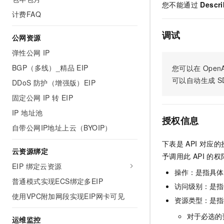
您不能通过
Descri
AI 产品 免费试用
网络
安全
云开发大赛
计费FAQ
Tableau 订阅
1亿+ 大模型 tokens 和 
可观测
入门学习赛
中间件
AI空中课堂在线直播课
调试
公网资源
140+云产品 免费试用
大模型服务
上云与迁云
产品新客免费试用，最长1
数据库
弹性公网 IP
生态解决方案
千问AI平台-Token Plan
BGP（多线）_精品 EIP
您可以在
OpenA
企业出海
大模型ACA认证体验
大数据计算
可以自动生成
S
助力企业全员 AI 认知与能
DDoS 防护（增强版）EIP
行业生态解决方案
政企业务
媒体服务
千问AI平台-模型体验
固定公网 IP 转 EIP
开发者生态解决方案
在线体验全尺寸、多种模态
IP 地址池
企业服务与云通信
AI 开发和 AI 应用解决
授权信息
Happy 系列大模型
自带公网IP地址上云（BYOIP）
域名与网站
下表是
API
对应的
云资源绑定
终端用户计算
予调用此
API
的权
EIP 绑定云资源
操作：是指具体
Serverless
大模型解决方案
普通模式实现ECS绑定多EIP
访问级别：是指每
开发工具
使用VPC附加网段实现EIP网卡可见
快速部署 Dify，高效搭建 
资源类型：是指
迁移与运维管理
对于必选的
运维监控