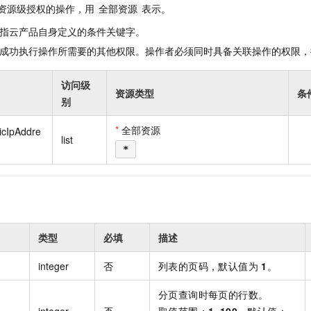
一个 AI 助手
即刻拥有 DeepSeek-R1 满血版
超强辅助，Bol
资源级授权的操作，用
表示。
全部资源
在企业官网、通讯软件中为客户提供 AI 客服
多种方案随心选，轻松解锁专属 DeepSeek
指云产品自身定义的条件关键字。
成功执行操作所需要的其他权限。操作者必须同时具备关联操作的权限，
访问级
资源类型
条
别
*
全部资源
icIpAddre
list
*
类型
必填
描述
integer
否
列表的页码，默认值为
1
。
分页查询时每页的行数。
integer
否
取值范围：
1
~
100
。默认值：