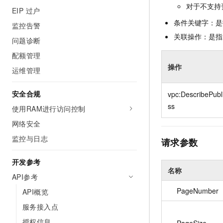
10 分钟在聊天系统中增加
对于不支持
EIP 过户
专有云
条件关键字：是
监控告警
关联操作：是指
问题诊断
配额管理
操作
运维管理
安全合规
vpc:DescribePubl
ss
使用RAM进行访问控制
网络安全
监控与日志
请求参数
开发参考
名称
API参考
PageNumber
API概览
服务接入点
授权信息
PageSize