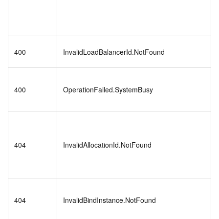
400
InvalidLoadBalancerId.NotFound
400
OperationFailed.SystemBusy
404
InvalidAllocationId.NotFound
404
InvalidBindInstance.NotFound