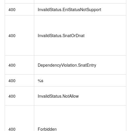
400
InvalidStatus.EniStatusNotSupport
400
InvalidStatus.SnatOrDnat
400
DependencyViolation.SnatEntry
400
%s
400
InvalidStatus.NotAllow
400
Forbidden