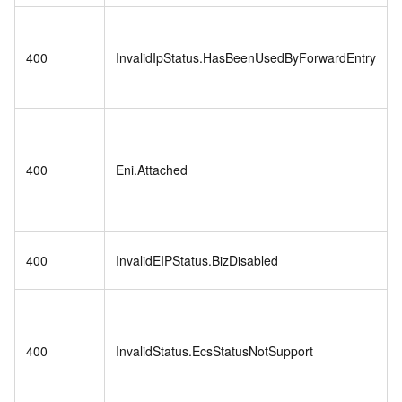
400
InvalidIpStatus.HasBeenUsedByForwardEntry
400
Eni.Attached
400
InvalidEIPStatus.BizDisabled
400
InvalidStatus.EcsStatusNotSupport