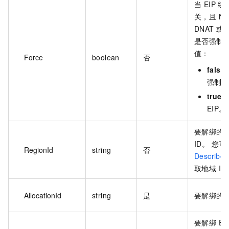
当 EIP 绑
关，且 N
DNAT 或
是否强制解
值：
Force
boolean
否
false
强制解
true
EIP。
要解绑的 E
ID。 您
RegionId
string
否
Describe
取地域 ID
AllocationId
string
是
要解绑的 E
要解绑 E