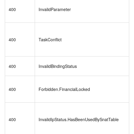
400
InvalidParameter
400
TaskConflict
400
InvalidBindingStatus
400
Forbidden.FinancialLocked
400
InvalidIpStatus.HasBeenUsedBySnatTable