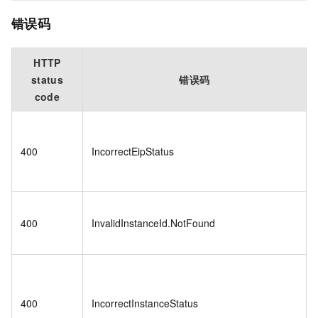
错误码
HTTP
status
错误码
code
400
IncorrectEipStatus
400
InvalidInstanceId.NotFound
400
IncorrectInstanceStatus