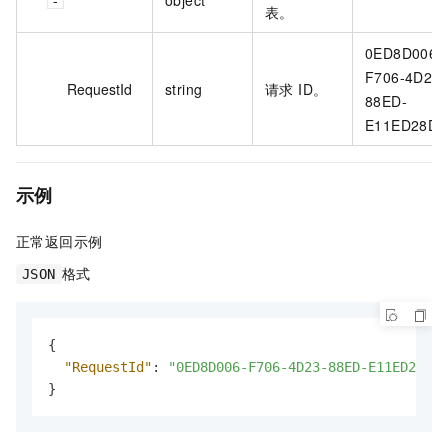
表。
0ED8D006-
F706-4D23-
RequestId
string
请求 ID。
88ED-
E11ED28D
示例
正常返回示例
格式
JSON
{
"RequestId"
:
"0ED8D006-F706-4D23-88ED-E11ED28DCA
}