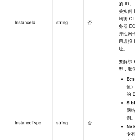
的 ID。 
关实例 I
均衡 CLB
InstanceId
string
否
务器 ECS
弹性网卡实
用虚拟 IP 
址。
要解绑 EI
型，取值
EcsIn
值）
的 EC
SlbIn
网络类
例。
InstanceType
string
否
Netwo
专有