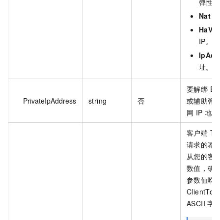
弹性
Nat
：
HaVip
IP。
IpAdd
址。
要解绑 EI
PrivateIpAddress
string
否
或辅助弹
网 IP 地
客户端 T
请求的幂
从您的客
数值，确
参数值唯
ClientTo
ASCII 字