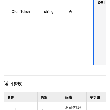
说明
ClientToken
string
否
用
R
C
R
返回参数
名称
类型
描述
示例值
返回信息列
object