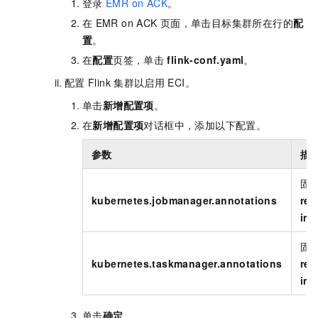
登录
EMR on ACK
。
在
EMR on ACK
页面，单击目标集群所在行的
配
置
。
在
配置
页签，单击
flink-conf.yaml
。
配置
Flink
集群以启用
ECI。
单击
新增配置项
。
在
新增配置项
对话框中，添加以下配置。
参数
描
固
kubernetes.jobmanager.annotations
res
ima
固
kubernetes.taskmanager.annotations
res
ima
单击
确定
。