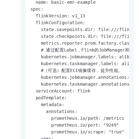
  name: basic-emr-example

spec:

  flinkVersion: v1_13

  flinkConfiguration:

    state.savepoints.dir: file:///flink-da
    state.checkpoints.dir: file:///flink-d
    metrics.reporter.prom.factory.class: o
    # 通过配置Label，Flink的JobManager和Task
    kubernetes.jobmanager.labels: alibabac
    kubernetes.taskmanager.labels: alibaba
    #（可选）配置ECI镜像缓存，提升性能。

    kubernetes.jobmanager.annotations: k8s
    kubernetes.taskmanager.annotations: k8
  serviceAccount: flink

  podTemplate:

    metadata:

      annotations:

        prometheus.io/path: /metrics

        prometheus.io/port: "9249"

        prometheus.io/scrape: "true"

    spec:
