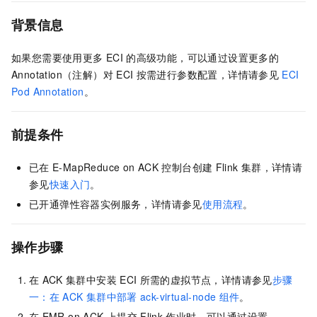
背景信息
如果您需要使用更多
ECI
的高级功能，可以通过设置更多的
Annotation（注解）对
ECI
按需进行参数配置，详情请参见
ECI
Pod Annotation
。
前提条件
已在
E-MapReduce on ACK
控制台创建
Flink
集群，详情请
参见
快速入门
。
已开通弹性容器实例服务，详情请参见
使用流程
。
操作步骤
在
ACK
集群中安装
ECI
所需的虚拟节点，详情请参见
步骤
一：在
ACK
集群中部署
ack-virtual-node
组件
。
在
EMR on ACK
上提交
Flink
作业时，可以通过设置