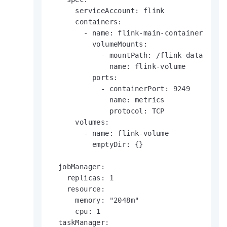
      serviceAccount: flink

      containers:

        - name: flink-main-container

          volumeMounts:

            - mountPath: /flink-data

              name: flink-volume

          ports:

            - containerPort: 9249

              name: metrics

              protocol: TCP

      volumes:

        - name: flink-volume

          emptyDir: {}

  jobManager:

    replicas: 1

    resource:

      memory: "2048m"

      cpu: 1

  taskManager:
