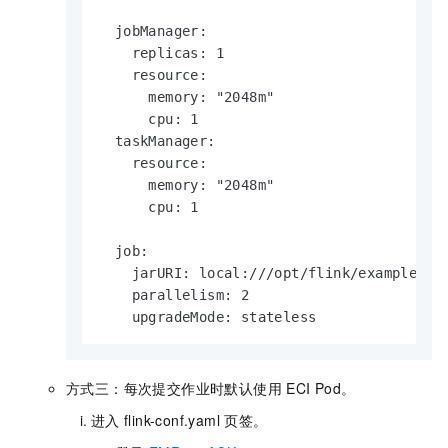
  jobManager:

    replicas: 1

    resource:

      memory: "2048m"

      cpu: 1

  taskManager:

    resource:

      memory: "2048m"

      cpu: 1

  job:

    jarURI: local:///opt/flink/examples/st
    parallelism: 2

    upgradeMode: stateless               
方式三：每次提交作业时默认使用
ECI Pod。
进入
flink-conf.yaml
页签。