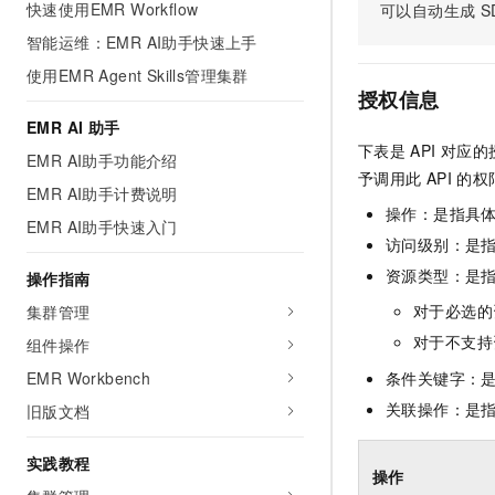
快速使用EMR Workflow
可以自动生成
S
AI 产品 免费试用
网络
安全
云开发大赛
Tableau 订阅
智能运维：EMR AI助手快速上手
1亿+ 大模型 tokens 和 
可观测
入门学习赛
中间件
AI空中课堂在线直播课
使用EMR Agent Skills管理集群
140+云产品 免费试用
大模型服务
授权信息
上云与迁云
产品新客免费试用，最长1
数据库
EMR AI 助手
生态解决方案
千问AI平台-Token Plan
下表是
API
对应的
企业出海
大模型ACA认证体验
EMR AI助手功能介绍
大数据计算
予调用此
API
的权
助力企业全员 AI 认知与能
行业生态解决方案
EMR AI助手计费说明
政企业务
媒体服务
千问AI平台-模型体验
操作：是指具
开发者生态解决方案
EMR AI助手快速入门
在线体验全尺寸、多种模态
访问级别：是指
企业服务与云通信
AI 开发和 AI 应用解决
资源类型：是
操作指南
Happy 系列大模型
域名与网站
对于必选的
集群管理
终端用户计算
对于不支持
组件操作
EMR Workbench
条件关键字：
Serverless
大模型解决方案
关联操作：是
旧版文档
开发工具
快速部署 Dify，高效搭建 
实践教程
迁移与运维管理
操作