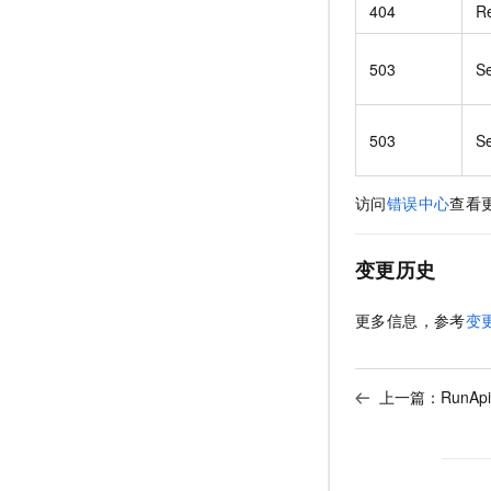
404
R
503
Se
503
Se
访问
错误中心
查看
变更历史
更多信息，参考
变
上一篇：
RunAp