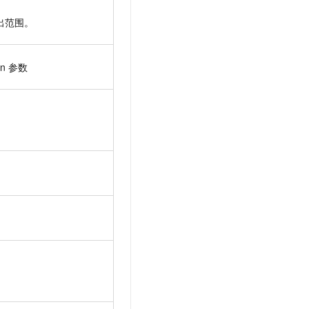
出范围。
on
参数
。
。
。