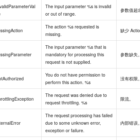
validParameterVal
The input parameter %s is invalid
参数值超
e
or out of range.
The action %s requested is
ssingAction
缺少
Acti
missing.
The input parameter %s that is
issingParameter
mandatory for processing this
参数缺失
request is not supplied.
You do not have permission to
tAuthorized
没有权限
perform this action. %s
The request was denied due to
rottlingException
限流。
request throttling. %s
The request processing has failed
ternalError
due to some unknown error,
内部错误
exception or failure.