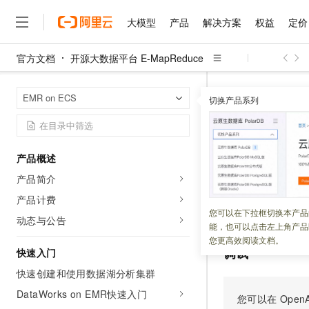
大模型
产品
解决方案
权益
定价
官方文档
开源大数据平台 E-MapReduce
大模型
产品
解决方案
权益
定价
云市场
伙伴
服务
了解阿里云
精选产品
精选解决方案
普惠上云
产品定价
精选商城
成为销售伙伴
售前咨询
为什么选择阿里云
千问AI平台
开源大数据平台 E
首页
EMR on ECS
了解云产品的定价详情
切换产品系列
CreateNodeGro
大模型服务平台百炼
千问办公，解锁你的工作
普惠上云 官方力荐
分销伙伴
在线服务
网站建设
什么是云计算
大
大模型服务与应用平台
企业级Agent产品，直接
云服务器38元/年起，超
咨询伙伴
多端小程序
技术领先
CreateN
云上成本管理
售后服务
千问大模型
Agency Agents：拥
官方推荐返现计划
大模型
大模型
精选产品
精选解决方案
Salesforce 国际版订阅
稳定可靠
产品概述
管理和优化成本
多元化、高性能、安全可靠
推荐新用户得奖励，单订单
销售伙伴合作计划
自助服务
产品简介
更新时间：
2025-11-26
友盟天域
安全合规
人工智能与机器学习
AI
文本生成
无影云电脑
HappyHorse 打造一
云工开物
无影生态合作计划
在线服务
产品计费
观测云
分析师报告
随时随地安全接入的云上超
高校专属算力普惠，学生认
计算
互联网应用开发
创建节点组。
您可以在下拉框切换本产品
Qwen3.8-Max
HOT
动态与公告
Salesforce On Alibaba C
工单服务
能，也可以点击左上角产品
智能体时代全能旗舰模型
Tuya 物联网平台阿里云
研究报告与白皮书
云解析DNS
快速拥有专属 OpenClaw
Consulting Partner 合
大数据
容器
您更高效阅读文档。
免费试用
短信专区
调试
快速入门
蓝凌 OA
Qwen3.7-Plus
AI 大模型销售与服务生
现代化应用
存储
天池大赛
能看、能想、能动手的多模
快速创建和使用数据湖分析集群
云原生大数据计算服务 Max
解决方案免费试用 新老
电子合同
面向分析的企业级SaaS模
最高领取价值200元试用
DataWorks on EMR快速入门
安全
网络与CDN
您可以在
OpenA
AI 算法大赛
Qwen3-VL-Plus
畅捷通