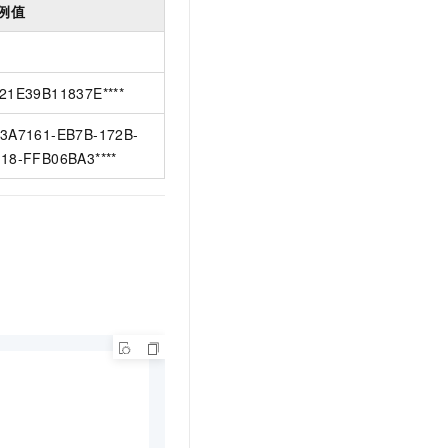
例值
21E39B11837E****
3A7161-EB7B-172B-
18-FFB06BA3****