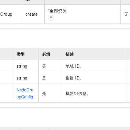
一个 AI 助手
即刻拥有 DeepSeek-R1 满血版
超强辅助，Bol
在企业官网、通讯软件中为客户提供 AI 客服
多种方案随心选，轻松解锁专属 DeepSeek
*
全部资源
eGroup
create
无
*
类型
必填
描述
string
是
地域 ID。
string
是
集群 ID。
NodeGro
是
机器组信息。
upConfig