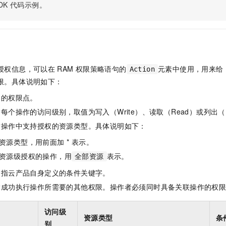
服务生态伙伴
视觉 Coding、空间感知、多模态思考等全面升级
1M上下文，专为长程任务能力而生
DK
代码示例。
云工开物
企业应用
Night Plan 支持 Qwen 3.8-Max
AI 办公
NEW
Red Hat
30+ 款产品免费体验
夜间 5 折，Qwen/Meoo/TokenPlan 客户专享
AI智能应用
科研合作
ERP
堂（旗舰版）
SUSE
智能客服
AI 应用构建
大模型原生
CRM
2个月
自动承接线索
建站小程序
Qoder
大模型服务平台百炼-应用模版
OA 办公系统
HOT
NEW
授权信息，可以在
RAM
权限策略语句的
元素中使用，用来给
Action
面向真实软件
个人版上线、团队版降价；千问3.8-Max首发发尝鲜
丰富多元化的应用模版和解决方案
限。具体说明如下：
力提升
财税管理
模板建站
万有无界
大模型服务平台百炼-智能体
体的权限点。
400电话
定制建站
的模型效果
灵活可视化地构建企业级 Agent
每个操作的访问级别，取值为写入（Write）、读取（Read）或列出（L
方案
广告营销
模板小程序
指操作中支持授权的资源类型。具体说明如下：
秒悟
人工智能平台 PAI
定制小程序
云端极速 AI 
新一代 AI 视频生成模型，深度适配广告营销等场景
AI Native 的算法工程平台，一站式完成建模、训练、推理服务部署
资源类型，用前面加 * 表示。
资源级授权的操作，用
表示。
APP 开发
全部资源
是指云产品自身定义的条件关键字。
建站系统
指成功执行操作所需要的其他权限。操作者必须同时具备关联操作的权
AI 应用
10分钟微调：让0.6B模型媲美235B模型
多模态数据信
访问级
依托云原生高可用架构,实现Dify私有化部署
用1%尺寸在特定领域达到大模型90%以上效果
资源类型
条
别