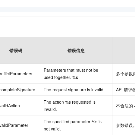
错误码
错误信息
Parameters that must not be
nflictParameters
多个参数
used together. %s
completeSignature
The request signature is invalid.
API
请求
The action %s requested is
validAction
不合法的
invalid.
The specified parameter %s is
validParameter
参数错误
not valid.