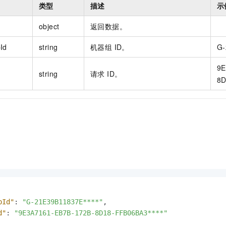
类型
描述
示
object
返回数据。
Id
string
机器组 ID。
G-
9E
string
请求 ID。
8D
pId"
:
"G-21E39B11837E****"
,
d"
:
"9E3A7161-EB7B-172B-8D18-FFB06BA3****"