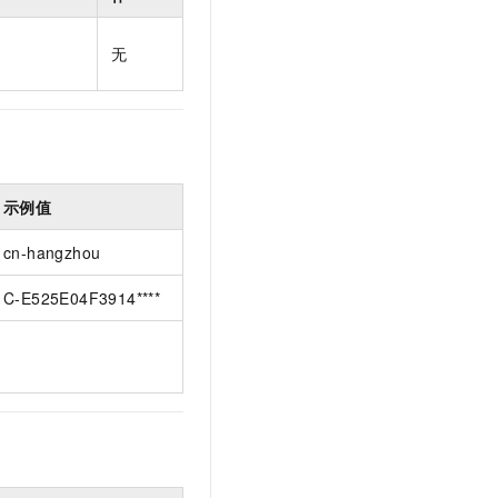
t.diy 一步搞定创意建站
构建大模型应用的安全防护体系
通过自然语言交互简化开发流程,全栈开发支持
通过阿里云安全产品对 AI 应用进行安全防护
无
示例值
cn-hangzhou
C-E525E04F3914****