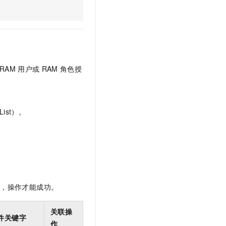
文戏情感细腻自然，动作戏激烈拳拳到肉，实现更强表演能力
支持中英文自由切换，具备更强的噪声鲁棒性
云聚AI 严选权益
SSL 证书
，一键激活高效办公新体验
精选AI产品，从模型到应用全链提效
堡垒机
AI 用量加速计划
应用
防火墙
、识别商机，让客服更高效、服务更出色。
新老同享，达量后返
千问办公
主机安全
NEW
RAM
用户或
RAM
角色授
的智能体编程平台
一站式AI生产力平台
AI 应用及服务市场
伶鹊
企业级人与Agent协作平台，接入和调度多个数字员工
智能客服平台，对话机器人、对话分析、智能外呼
ist）。
AI 应用
大模型服务平台百炼 - 全妙
大模型
应用创作平台
多模态内容创作工具，已接入 DeepSeek
自然语言处理
数据标注
限，操作才能成功。
机器学习
息提取
与 AI 智能体进行实时音视频通话
关联操
从文本、图片、视频中提取结构化的属性信息
构建支持视频理解的 AI 音视频实时通话应用
件关键字
作