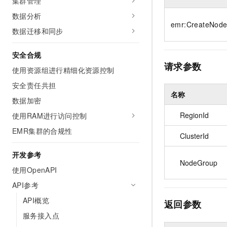
集群管理
10 分钟在聊天系统中增加
专有云
数据分析
emr:CreateNod
数据迁移和同步
安全合规
请求参数
使用资源组进行精细化资源控制
安全责任共担
名称
数据加密
RegionId
使用RAM进行访问控制
EMR集群的合规性
ClusterId
开发参考
NodeGroup
使用OpenAPI
API参考
API概览
返回参数
服务接入点