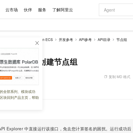
云市场
伙伴
服务
了解阿里云
AI 特惠
数据与 API
成为产品伙伴
企业增值服务
最佳实践
价格计算器
AI 场景体
基础软件
产品伙伴合
阿里云认证
市场活动
配置报价
大模型
-MapReduce
EMR on ECS
开发参考
API参考
API目录
节点组
自助选配和估算价格
up - 创建节点组
新方式
域名与网站
睿译宝，AI翻译排版一步到位
智启 AI 普惠权益
产品生态集成认证中心
企业支持计划
云上春晚
千问官方 MaaS 平台，为开发者和 Agent 而生，新用户赠送 1 亿 + tokens 额度
云服务器 EC
Qwen Aud
AI Coding
阿里云Maa
2026 阿里云
为企业打
数据集
Windows
大模型认证
模型
NEW
NEW
交付可用成果
值低价云产品抢先购
提供智能易用的域名与建站服务
上传文档即自动完成翻译和格式还原
至高享 1亿+免费 tokens，加速 Al 应用落地
安全可靠、弹
智能编程，一键
产品生态伙伴
专家技术服务
云上奥运之旅
弹性计算合作
阿里云中企出
手机三要素
宝塔 Linux
全部认证
odeGroup - 创建节点组
价格优势
有专属领域专家
对象存储 OSS
GLM-5.2：长任务时代开源旗舰模型
阿里云 OPC 创新助力计划
云数据库 RD
即刻拥有 DeepS
AI 电商营销
产品生态伙伴工作台
企业增值服务台
云栖战略参考
云存储合作计
云栖大会
身份实名认证
CentOS
训练营
推动算力普惠，释放技术红利
的大模型服务
最高返9万
多领域专家智能体,一键组建 AI 虚拟交付团队
至高百万元 Token 补贴，加速一人公司成长
稳定、安全、高性价比、高性能的云存储服务
真正可用的 1M 上下文,一次完成代码全链路开发
轻松解锁专属 Dee
从图文生成到
复制 MD 格式
 09:10:08
云上的中国
数据库合作计
活动全景
短信
Docker
图片和
站式影视创作平台
人工智能平台 PAI
Hermes Agent，打造自进化智能体
Token Plan 模型订阅计划
Qoder
5 分钟轻松部署
AI 广告创作
企业成长
大模型
NEW
信息公告
看见新力量
云网络合作计
OCR 文字识别
JAVA
级电脑
证享300元代金券
可视化编排打通从文字构思到成片全链路闭环
一站式AI开发、训练和推理服务
自主进化，持久记忆，越用越聪明
Qwen3.8-Max 首发尝鲜，限时加量 10 倍，夜间低至2折
面向真实软件
图文、视频一
的全部系列、模块或功
Kimi-K3
HappyHors
NEW
魔搭 Mode
loud
服务实践
官网公告
区块回到产品主页，帮助
Kimi 最新旗舰模型，长程编程与推理利器
让文字生成流
金融模力时刻
Salesforce O
版
发票查验
全能环境
Qoder CN
Claude Code + GStack 打造工程团队
千问办公，限时限量积分加倍
云原生数据库 P
低代码高效构
AI 建站
NEW
作计划
计划
创新中心
魔搭 ModelSc
健康状态
让AI从“聊天伙伴”进化为能干活的“数字员工”
覆盖公网/内网、递归/权威、移动APP等全场景解析服务
安装技能 GStack，拥有专属 AI 工程团队
你的AI工作搭子，覆盖日常办公高频场景
基于千问大模型等，支持代码智能生成、研发智能问答
0 代码专业建
客户案例
天气预报查询
操作系统
Deepseek-v4-pro
HappyHors
态合作计划
态智能体模型
旗舰 MoE 大模型，百万上下文与顶尖推理能力
图生视频，流
Compute
同享
容器服务 Kubernetes 版 ACK
万小智 AI 建站低至 15元/月
云防火墙
AI 短剧/漫剧
快递物流查询
WordPress
成为服务伙
高校合作
式云数据仓库
点，立即开启云上创新
提供一站式管理容器应用的 K8s 服务
送.CN域名，送备案服务码
云原生的云上
AI助力短剧
PI Explorer
中直接运行该接口，免去您计算签名的困扰。运行成功后，OpenA
GLM-5.2
Wan2.7-T
Ubuntu