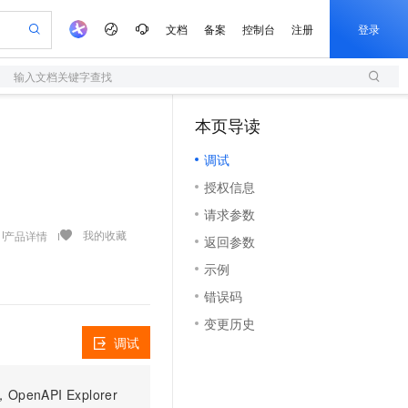
文档
备案
控制台
注册
登录
输入文档关键字查找
验
作计划
器
AI 活动
专业服务
服务伙伴合作计划
开发者社区
加入我们
服务平台百炼
阿里云 OPC 创新助力计划
本页导读
（1）
一站式生成采购清单，支持单品或批量购买
S
io：打造专属 AI 语音助手
S产品伙伴计划（繁花）
峰会
造的大模型服务与应用开发平台
轻量应用服务器
一句话生成原生可编辑精美 PPT 文稿
AI 生产力先锋
Al MaaS 服务伙伴赋能合作
域名
博文
Careers
至高可申请百万元
调试
性可伸缩的云计算服务
开启高性价比 AI 编程新体验
Qwen-Audio-3.0-Realtime 端到端实时语音角色扮演
输入一句话想法, 轻松生成专业的 PPT
先锋实践拓展 AI 生产力的边界
快速构建应用程序和网站，即刻迈出上云第一步
Token 补贴，五大权
计划
海大会
伙伴信用分合作计划
商标
问答
社会招聘
授权信息
益加速 OPC 成功
S
eek-V4-Pro
数字证书管理服务（原SSL证书）
一键部署幻兽帕鲁游戏服务器
飞天发布时刻
HOT
划
备案
电子书
校园招聘
请求参数
pSeek-V4-Pro
视频创作，一键激活电商全链路生产力
全托管，含MySQL、PostgreSQL、SQL Server、MariaDB多引擎
实现全站HTTPS，呈现可信的WEB访问
一键购买专属联机服务器，轻松开启游戏
所见，即是所愿
更多支持
我的收藏
产品详情
划
公司注册
镜像站
返回参数
视频生成
语音识别与合成
专属 QwenPaw
短信服务
漫剧工坊：一站式动画创作平台
AI 实训营
HOT
合作伙伴培训与认证
示例
划
上云迁移
的智能体编程平台
站生成，高效打造优质广告素材
从聊天伙伴进化为能主动干活的本地数字员工
快速生产连贯的高质量长漫剧
从基础到进阶，Agent 创客手把手教你
国内短信简单易用，安全可靠，秒级触达，全球覆盖200+国家和地区。
e-1.1-T2V
Qwen3-TTS-Flash
lScope
我要反馈
查询合作伙伴
错误码
畅细腻的高质量视频
离线语音合成大模型，多语言方言自适应，低延迟高稳定
n Alibaba Cloud ISV 合作
代维服务
olarDB
建企业门户网站
大数据开发治理平台 DataWorks
10 分钟搭建微信、支付宝小程序
变更历史
创新加速
ope
登录合作伙伴管理后台
我要建议
站，无忧落地极速上线
以可视化方式快速构建移动和 PC 门户网站
100%兼容MySQL、PostgreSQL，兼容Oracle，支持集中和分布式
高效部署网站，快速应用到小程序
Data Agent 驱动的一站式 Data+AI 开发治理平台
e-1.1-I2V
Cosyvoice-V3-Flash
调试
安全
畅自然，细节丰富
高表现力语音合成大模型，语音克隆听感自然
我要投诉
上云场景组合购
伴
边界网络安全防护产品
漫剧创作，剧本、分镜、视频高效生成
覆盖90%+业务场景，专享组合折扣价
PI Explorer
2V
VPN
Fun-ASR