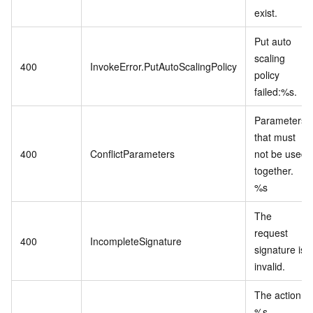
exist.
Put auto
scaling
400
InvokeError.PutAutoScalingPolicy
policy
failed:%s.
Parameters
that must
400
ConflictParameters
not be used
together.
%s
The
request
400
IncompleteSignature
signature is
invalid.
The action
%s