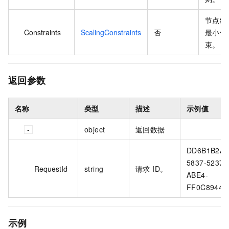
节点组
Constraints
ScalingConstraints
否
最小值
束。
返回参数
名称
类型
描述
示例值
object
返回数据
DD6B1B2A-
5837-5237-
RequestId
string
请求 ID。
ABE4-
FF0C8944**
示例