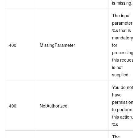
is missing.
The input
parameter
%s that is
mandatory
400
MissingParameter
for
processing
this request
is not
supplied.
You do not
have
permission
400
NotAuthorized
to perform
this action.
%s
The