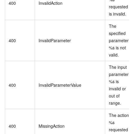
400
InvalidAction
requested
is invalid.
The
specified
400
InvalidParameter
parameter
%s is not
valid.
The input
parameter
%s is
400
InvalidParameterValue
invalid or
out of
range.
The action
%s
400
MissingAction
requested