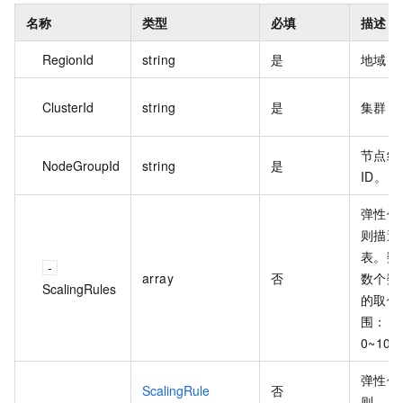
名称
类型
必填
描述
RegionId
string
是
地域 I
ClusterId
string
是
集群 I
节点组
NodeGroupId
string
是
ID。
弹性伸
则描述
表。数
array
否
数个数 
ScalingRules
的取值
围：
0~10
弹性伸
ScalingRule
否
则。