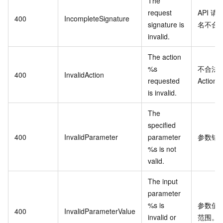
The
request
API
请
400
IncompleteSignature
signature is
名不合
invalid.
The action
%s
不合法
400
InvalidAction
requested
Action
is invalid.
The
specified
400
InvalidParameter
parameter
参数错
%s is not
valid.
The input
parameter
%s is
参数值
400
InvalidParameterValue
invalid or
范围。