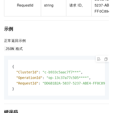
RequestId
string
请求 ID。
5237-ABE4
FF0C8944*
示例
正常返回示例
格式
JSON
{
"ClusterId"
:
"c-b933c5aac7f7***"
,
"OperationId"
:
"op-13c37a77c505****"
,
"RequestId"
:
"DD6B1B2A-5837-5237-ABE4-FF0C8944**
}
错误码