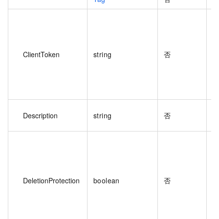
T
C
ClientToken
string
否
同
Description
string
否
DeletionProtection
boolean
否