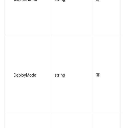
（
DeployMode
string
否
集