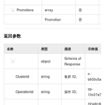
默
Promotions
array
否
Promotion
否
返回参数
名称
类型
描述
示例值
Schema of
object
Response
c-
ClusterId
string
集群 ID。
b933c5aac
op-
OperationId
string
操作 ID。
13c37a77c
DD6B1B2A