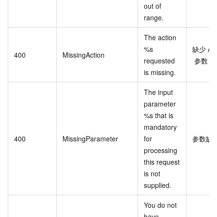
out of
range.
The action
%s
缺少
Ac
400
MissingAction
requested
参数
is missing.
The input
parameter
%s that is
mandatory
400
MissingParameter
for
参数缺
processing
this request
is not
supplied.
You do not
have