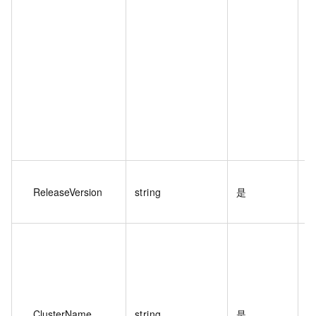
如
月
（
次
不
D
P
Z
E
ReleaseVersion
string
是
E
看
1
头
h
ClusterName
string
是