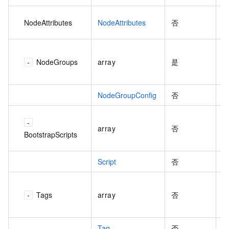
NodeAttributes
NodeAttributes
否
E
NodeGroups
array
是
组
范
NodeGroupConfig
否
array
否
元
BootstrapScripts
围
Script
否
Tags
array
否
N
0
Tag
否