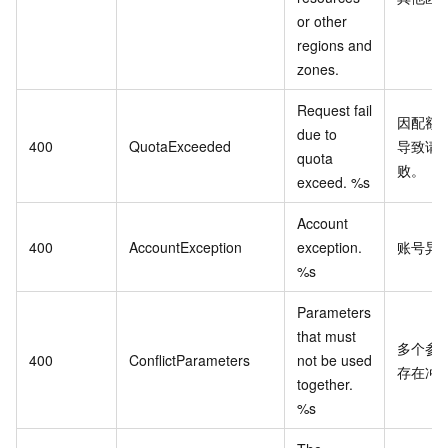
or other
regions and
zones.
Request fail
因配额
due to
400
QuotaExceeded
导致请
quota
败。
exceed. %s
Account
400
AccountException
exception.
账号异
%s
Parameters
that must
多个参
400
ConflictParameters
not be used
存在冲
together.
%s