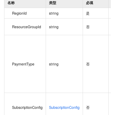
名称
类型
必填
RegionId
string
是
地
ResourceGroupId
string
否
资
PaymentType
string
否
P
P
SubscriptionConfig
SubscriptionConfig
否
S