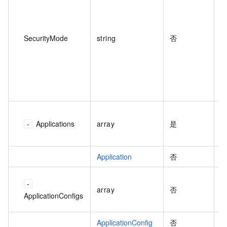
SecurityMode
string
否
Applications
array
是
个
1
Application
否
array
否
个
ApplicationConfigs
1
ApplicationConfig
否