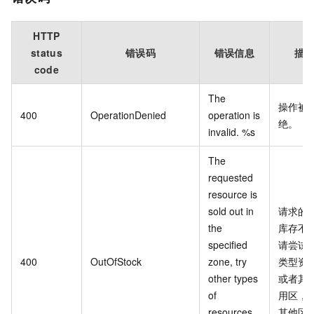
HTTP
status
错误码
错误信息
描
code
The
操作被
400
OperationDenied
operation is
绝。
invalid. %s
The
requested
resource is
sold out in
请求的
the
库存不
specified
请尝试
400
OutOfStock
zone, try
类型资
other types
或者其
of
用区，
resources
其他区