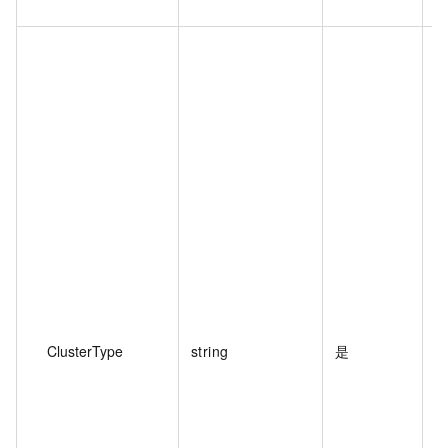
ClusterType
string
是