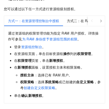
您可以通过以下任一方式进行资源组级别授权。
方式一：在资源管理控制台中授权
方式二：在 RAM 控制台中
通过资源组的权限管理功能为指定 RAM 用户授权。详情操
作可参见
为
RAM
身份授予资源组范围的权限
。
登录
资源组控制台
。
在资源组页面，单击目标资源组
操作
列的
权限管理
。
在
权限管理
页签，单击
新增授权
。
在
新增授权
面板，设置授权主体和权限策略。
授权主体
：选择已有
RAM
用户。
权限策略
：选择
系统策略
或已创建的
自定义策略
，参
考
创建自定义权限策略
。
单击
确认新增授权
。