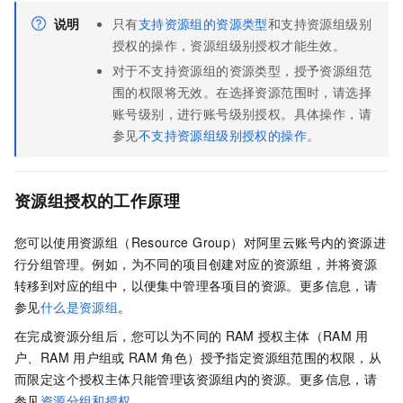
说明
只有
支持资源组的资源类型
和支持资源组级别
授权的操作，资源组级别授权才能生效。
对于不支持资源组的资源类型，授予资源组范
围的权限将无效。在选择资源范围时，请选择
账号级别，进行账号级别授权。具体操作，请
参见
不支持资源组级别授权的操作
。
资源组授权的工作原理
您可以使用资源组（Resource Group）对阿里云账号内的资源进
行分组管理。例如，为不同的项目创建对应的资源组，并将资源
转移到对应的组中，以便集中管理各项目的资源。更多信息，请
参见
什么是资源组
。
在完成资源分组后，您可以为不同的
RAM
授权主体（RAM
用
户、RAM
用户组或
RAM
角色）授予指定资源组范围的权限，从
而限定这个授权主体只能管理该资源组内的资源。更多信息，请
参见
资源分组和授权
。