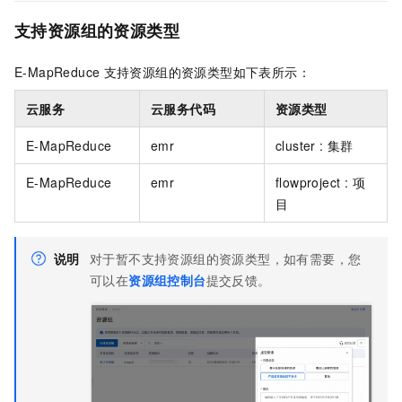
支持资源组的资源类型
E-MapReduce
支持资源组的资源类型如下表所示：
云服务
云服务代码
资源类型
E-MapReduce
emr
cluster : 集群
E-MapReduce
emr
flowproject : 项
目
说明
对于暂不支持资源组的资源类型，如有需要，您
可以在
资源组控制台
提交反馈。