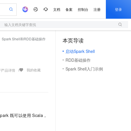
文档
备案
控制台
注册
登录
输入文档关键字查找
验
作计划
器
AI 活动
专业服务
服务伙伴合作计划
开发者社区
加入我们
服务平台百炼
阿里云 OPC 创新助力计划
Spark Shell和RDD基础操作
本页导读
（1）
一站式生成采购清单，支持单品或批量购买
S
io：打造专属 AI 语音助手
S产品伙伴计划（繁花）
峰会
造的大模型服务与应用开发平台
轻量应用服务器
一句话生成原生可编辑精美 PPT 文稿
AI 生产力先锋
Al MaaS 服务伙伴赋能合作
域名
博文
Careers
至高可申请百万元
启动Spark Shell
性可伸缩的云计算服务
开启高性价比 AI 编程新体验
Qwen-Audio-3.0-Realtime 端到端实时语音角色扮演
输入一句话想法, 轻松生成专业的 PPT
先锋实践拓展 AI 生产力的边界
快速构建应用程序和网站，即刻迈出上云第一步
Token 补贴，五大权
计划
海大会
伙伴信用分合作计划
商标
问答
社会招聘
RDD基础操作
益加速 OPC 成功
S
eek-V4-Pro
数字证书管理服务（原SSL证书）
一键部署幻兽帕鲁游戏服务器
飞天发布时刻
HOT
划
备案
电子书
校园招聘
Spark Shell入门示例
pSeek-V4-Pro
视频创作，一键激活电商全链路生产力
全托管，含MySQL、PostgreSQL、SQL Server、MariaDB多引擎
实现全站HTTPS，呈现可信的WEB访问
一键购买专属联机服务器，轻松开启游戏
所见，即是所愿
我的收藏
产品详情
更多支持
划
公司注册
镜像站
视频生成
语音识别与合成
专属 QwenPaw
短信服务
漫剧工坊：一站式动画创作平台
AI 实训营
HOT
合作伙伴培训与认证
划
上云迁移
的智能体编程平台
站生成，高效打造优质广告素材
从聊天伙伴进化为能主动干活的本地数字员工
快速生产连贯的高质量长漫剧
从基础到进阶，Agent 创客手把手教你
国内短信简单易用，安全可靠，秒级触达，全球覆盖200+国家和地区。
e-1.1-T2V
Qwen3-TTS-Flash
lScope
我要反馈
查询合作伙伴
畅细腻的高质量视频
离线语音合成大模型，多语言方言自适应，低延迟高稳定
n Alibaba Cloud ISV 合作
代维服务
olarDB
建企业门户网站
大数据开发治理平台 DataWorks
10 分钟搭建微信、支付宝小程序
创新加速
ope
登录合作伙伴管理后台
我要建议
站，无忧落地极速上线
以可视化方式快速构建移动和 PC 门户网站
100%兼容MySQL、PostgreSQL，兼容Oracle，支持集中和分布式
高效部署网站，快速应用到小程序
Data Agent 驱动的一站式 Data+AI 开发治理平台
e-1.1-I2V
Cosyvoice-V3-Flash
安全
park
既可以使用
Scala，
畅自然，细节丰富
高表现力语音合成大模型，语音克隆听感自然
我要投诉
上云场景组合购
伴
边界网络安全防护产品
漫剧创作，剧本、分镜、视频高效生成
覆盖90%+业务场景，专享组合折扣价
2V
VPN
Fun-ASR