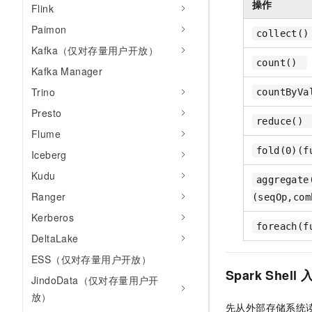
操作
Flink
Paimon
collect(
Kafka（仅对存量用户开放）
count()
Kafka Manager
Trino
countByV
Presto
reduce()
Flume
fold(0)(f
Iceberg
Kudu
aggregate
Ranger
(seqOp,co
Kerberos
foreach(
DeltaLake
ESS（仅对存量用户开放）
Spark Shell
JindoData（仅对存量用户开
放）
先从外部存储系统