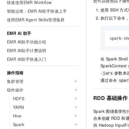
您可以按照以下操
快速使用EMR Workflow
AI 产品 免费试用
网络
安全
云开发大赛
Tableau 订阅
使用
SSH
方式
智能运维：EMR AI助手快速上手
1亿+ 大模型 tokens 和 
可观测
入门学习赛
执行以下命令
中间件
AI空中课堂在线直播课
使用EMR Agent Skills管理集群
140+云产品 免费试用
大模型服务
上云与迁云
产品新客免费试用，最长1
数据库
EMR AI 助手
生态解决方案
千问AI平台-Token Plan
spark-sh
企业出海
大模型ACA认证体验
EMR AI助手功能介绍
大数据计算
助力企业全员 AI 认知与能
行业生态解决方案
EMR AI助手计费说明
政企业务
媒体服务
千问AI平台-模型体验
开发者生态解决方案
在
Spark Shell
EMR AI助手快速入门
在线体验全尺寸、多种模态
企业服务与云通信
SparkContext
AI 开发和 AI 应用解决
操作指南
参数来
Happy 系列大模型
-jars
域名与网站
通过命令
spar
集群管理
终端用户计算
组件操作
RDD
基础操作
HDFS
Serverless
大模型解决方案
YARN
Spark
围绕着弹性分
开发工具
快速部署 Dify，高效搭建 
Hive
合来创建
RDD
和
迁移与运维管理
Spark
供
Hadoop InputF