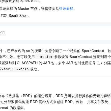
作步骤来启动
Spark Shell。
服务生态伙伴
视觉 Coding、空间感知、多模态思考等全面升级
1M上下文，专为长程任务能力而生
云工开物
企业应用
Night Plan 支持 Qwen 3.8-Max
AI 办公
NEW
Red Hat
登录集群的
Master
节点，详情请参见
登录集群
。
30+ 款产品免费体验
夜间 5 折，Qwen/Meoo/TokenPlan 客户专享
AI智能应用
科研合作
ERP
，启动
Spark Shell。
堂（旗舰版）
SUSE
智能客服
AI 应用构建
大模型原生
CRM
2个月
自动承接线索
建站小程序
Qoder
大模型服务平台百炼-应用模版
OA 办公系统
HOT
NEW
ell
面向真实软件
个人版上线、团队版降价；千问3.8-Max首发发尝鲜
丰富多元化的应用模版和解决方案
力提升
财税管理
模板建站
万有无界
大模型服务平台百炼-智能体
400电话
定制建站
中，已经在名为
sc
的变量中为您创建了一个特殊的
SparkContex
的模型效果
灵活可视化地构建企业级 Agent
会不生效。您可以使用
参数设置
SparkContext
连接到哪个
--master
方案
广告营销
模板小程序
秒悟
设置添加到
CLASSPATH
的
JAR
包，多个
JAR
包时使用逗号（,）分
人工智能平台 PAI
定制小程序
云端极速 AI 
新一代 AI 视频生成模型，深度适配广告营销等场景
AI Native 的算法工程平台，一站式完成建模、训练、推理服务部署
获取。
k-shell --help
APP 开发
建站系统
布式数据集（RDD）的概念展开，RDD
是可以并行操作的元素的容错集
AI 应用
10分钟微调：让0.6B模型媲美235B模型
多模态数据信
通过外部数据集构建
RDD
两种方式来创建
RDD。例如，共享文件系统、H
依托云原生高可用架构,实现Dify私有化部署
用1%尺寸在特定领域达到大模型90%以上效果
ormat
的数据集。