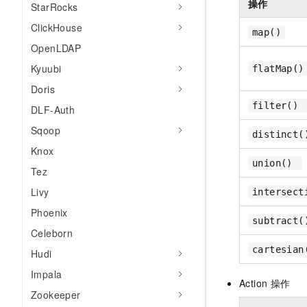
操作
StarRocks
ClickHouse
map()
OpenLDAP
Kyuubi
flatMap(
Doris
filter()
DLF-Auth
Sqoop
distinct
Knox
union()
Tez
Livy
intersec
Phoenix
subtract
Celeborn
cartesia
Hudi
Impala
Action
操作
Zookeeper