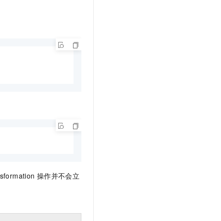
t.diy 一步搞定创意建站
构建大模型应用的安全防护体系
通过自然语言交互简化开发流程,全栈开发支持
通过阿里云安全产品对 AI 应用进行安全防护
formation
操作并不会立