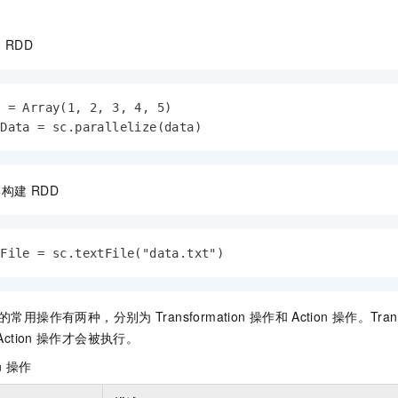
一个 AI 助手
即刻拥有 DeepSeek-R1 满血版
超强辅助，Bol
在企业官网、通讯软件中为客户提供 AI 客服
多种方案随心选，轻松解锁专属 DeepSeek
建
RDD
 = Array(1, 2, 3, 4, 5)

tData = sc.parallelize(data)
集构建
RDD
tFile = sc.textFile("data.txt")
的常用操作有两种，分别为
Transformation
操作和
Action
操作。Trans
Action
操作才会被执行。
n
操作