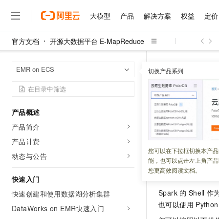
大模型
产品
解决方案
权益
定价
官方文档
开源大数据平台 E-MapReduce
大模型
产品
解决方案
权益
定价
云市场
伙伴
服务
了解阿里云
精选产品
精选解决方案
普惠上云
产品定价
精选商城
成为销售伙伴
售前咨询
为什么选择阿里云
千问AI平台
开源大数据平台 E
首页
EMR on ECS
了解云产品的定价详情
切换产品系列
大模型服务平台百炼
千问办公，解锁你的工作
普惠上云 官方力荐
分销伙伴
在线服务
网站建设
什么是云计算
大
大模型服务与应用平台
企业级Agent产品，直接
云服务器38元/年起，超
Spark S
咨询伙伴
多端小程序
技术领先
云上成本管理
售后服务
千问大模型
Agency Agents：拥
官方推荐返现计划
大模型
大模型
精选产品
精选解决方案
Salesforce 国际版订阅
稳定可靠
产品概述
管理和优化成本
多元化、高性能、安全可靠
推荐新用户得奖励，单订单
更新时间：
2025-07-10
销售伙伴合作计划
自助服务
产品简介
友盟天域
安全合规
人工智能与机器学习
AI
文本生成
无影云电脑
HappyHorse 打造一
云工开物
本文为您介绍如何
无影生态合作计划
在线服务
产品计费
观测云
分析师报告
随时随地安全接入的云上超
高校专属算力普惠，学生认
计算
互联网应用开发
您可以在下拉框切换本产品
Qwen3.8-Max
HOT
动态与公告
Salesforce On Alibaba C
工单服务
能，也可以点击左上角产品
智能体时代全能旗舰模型
Tuya 物联网平台阿里云
研究报告与白皮书
云解析DNS
快速拥有专属 OpenClaw
Consulting Partner 合
启动
Spark Sh
大数据
容器
您更高效阅读文档。
免费试用
短信专区
快速入门
蓝凌 OA
Qwen3.7-Plus
AI 大模型销售与服务生
现代化应用
存储
天池大赛
Spark
的
Shell
作
能看、能想、能动手的多模
快速创建和使用数据湖分析集群
云原生大数据计算服务 Max
解决方案免费试用 新老
电子合同
也可以使用
Pytho
面向分析的企业级SaaS模
最高领取价值200元试用
DataWorks on EMR快速入门
安全
网络与CDN
AI 算法大赛
Qwen3-VL-Plus
畅捷通