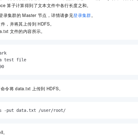
uce
算子计算得到了文本文件中各行长度之和。
登录集群的
Master
节点，详情请参见
登录集群
。
文件，并将其上传到
HDFS。
a.txt
文件的内容所示。
rk

a test file

90
下命令将
data.txt
上传到
HDFS。
s -put data.txt /user/root/
ell。