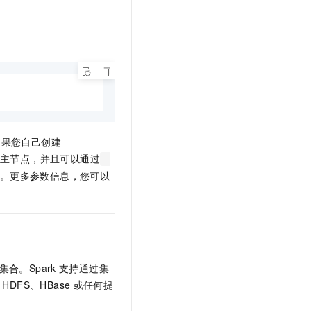
文戏情感细腻自然，动作戏激烈拳拳到肉，实现更强表演能力
支持中英文自由切换，具备更强的噪声鲁棒性
云聚AI 严选权益
SSL 证书
，一键激活高效办公新体验
精选AI产品，从模型到应用全链提效
堡垒机
AI 用量加速计划
应用
防火墙
、识别商机，让客服更高效、服务更出色。
新老同享，达量后返
千问办公
主机安全
NEW
的智能体编程平台
一站式AI生产力平台
AI 应用及服务市场
伶鹊
t，如果您自己创建
企业级人与Agent协作平台，接入和调度多个数字员工
智能客服平台，对话机器人、对话分析、智能外呼
主节点，并且可以通过
AI 应用
-
大模型服务平台百炼 - 全妙
隔。更多参数信息，您可以
大模型
应用创作平台
多模态内容创作工具，已接入 DeepSeek
自然语言处理
数据标注
机器学习
合。Spark
支持通过集
息提取
与 AI 智能体进行实时音视频通话
DFS、HBase
或任何提
从文本、图片、视频中提取结构化的属性信息
构建支持视频理解的 AI 音视频实时通话应用