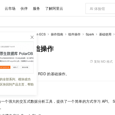
云市场
伙伴
服务
了解阿里云
AI 特惠
数据与 API
成为产品伙伴
企业增值服务
最佳实践
价格计算器
AI 场景体
基础软件
产品伙伴合
阿里云认证
市场活动
配置报价
大模型
-MapReduce
EMR on ECS
操作指南
组件操作
Spark
基础使用
自助选配和估算价格
新方式
域名与网站
睿译宝，AI翻译排版一步到位
智启 AI 普惠权益
产品生态集成认证中心
企业支持计划
云上春晚
千问官方 MaaS 平台，为开发者和 Agent 而生，新用户赠送 1 亿 + tokens 额度
云服务器 EC
Qwen Aud
AI Coding
阿里云Maa
2026 阿里云
为企业打
数据集
Windows
大模型认证
模型
NEW
NEW
交付可用成果
值低价云产品抢先购
提供智能易用的域名与建站服务
上传文档即自动完成翻译和格式还原
至高享 1亿+免费 tokens，加速 Al 应用落地
安全可靠、弹
智能编程，一键
hell和RDD基础操作
产品生态伙伴
专家技术服务
云上奥运之旅
弹性计算合作
阿里云中企出
手机三要素
宝塔 Linux
全部认证
价格优势
有专属领域专家
对象存储 OSS
GLM-5.2：长任务时代开源旗舰模型
阿里云 OPC 创新助力计划
云数据库 RD
即刻拥有 DeepS
AI 电商营销
产品生态伙伴工作台
企业增值服务台
云栖战略参考
云存储合作计
云栖大会
身份实名认证
CentOS
训练营
推动算力普惠，释放技术红利
的大模型服务
最高返9万
多领域专家智能体,一键组建 AI 虚拟交付团队
至高百万元 Token 补贴，加速一人公司成长
稳定、安全、高性价比、高性能的云存储服务
真正可用的 1M 上下文,一次完成代码全链路开发
轻松解锁专属 Dee
从图文生成到
复制 MD 格式
 02:00:19
云上的中国
数据库合作计
活动全景
短信
Docker
图片和
站式影视创作平台
人工智能平台 PAI
Hermes Agent，打造自进化智能体
Token Plan 模型订阅计划
Qoder
5 分钟轻松部署
AI 广告创作
企业成长
大模型
NEW
信息公告
使用
Spark Shell，以及
RDD
的基础操作。
看见新力量
云网络合作计
OCR 文字识别
JAVA
级电脑
证享300元代金券
可视化编排打通从文字构思到成片全链路闭环
一站式AI开发、训练和推理服务
自主进化，持久记忆，越用越聪明
Qwen3.8-Max 首发尝鲜，限时加量 10 倍，夜间低至2折
面向真实软件
图文、视频一
的全部系列、模块或功
Kimi-K3
HappyHors
NEW
魔搭 Mode
loud
服务实践
官网公告
区块回到产品主页，帮助
Kimi 最新旗舰模型，长程编程与推理利器
让文字生成流
金融模力时刻
Salesforce O
版
发票查验
全能环境
Qoder CN
Claude Code + GStack 打造工程团队
千问办公，限时限量积分加倍
云原生数据库 P
低代码高效构
AI 建站
NEW
作计划
ell
计划
创新中心
魔搭 ModelSc
健康状态
让AI从“聊天伙伴”进化为能干活的“数字员工”
覆盖公网/内网、递归/权威、移动APP等全场景解析服务
安装技能 GStack，拥有专属 AI 工程团队
你的AI工作搭子，覆盖日常办公高频场景
基于千问大模型等，支持代码智能生成、研发智能问答
0 代码专业建
客户案例
天气预报查询
操作系统
Deepseek-v4-pro
HappyHors
态合作计划
为一个强大的交互式数据分析工具，提供了一个简单的方式学习
API。 S
态智能体模型
旗舰 MoE 大模型，百万上下文与顶尖推理能力
图生视频，流
Compute
同享
容器服务 Kubernetes 版 ACK
万小智 AI 建站低至 15元/月
云防火墙
AI 短剧/漫剧
快递物流查询
WordPress
成为服务伙
高校合作
n。
式云数据仓库
点，立即开启云上创新
提供一站式管理容器应用的 K8s 服务
送.CN域名，送备案服务码
云原生的云上
AI助力短剧
GLM-5.2
Wan2.7-T
Ubuntu