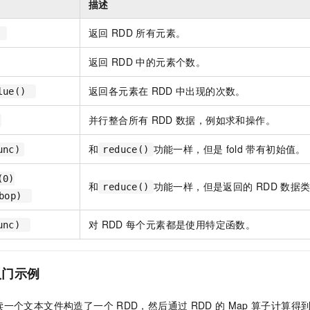
描述
返回
RDD
所有元素。
)
返回
RDD
中的元素个数。
返回各元素在
RDD
中出现的次数。
alue()
并行整合所有
RDD
数据，例如求和操作。
和
功能一样，但是
fold
带有初始值。
unc)
reduce()
(0)
和
功能一样，但是返回的
RDD
数据
reduce()
mbop)
对
RDD
每个元素都是使用特定函数。
func)
入门
示例
读一个文本文件构造了一个
RDD，然后通过
RDD
的
Map
算子计算得