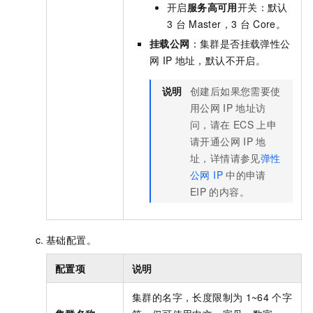
开启
服务高可用
开关：默认
3
台
Master，3
台
Core。
挂载公网
：集群是否挂载弹性公
网
IP
地址，默认不开启。
说明
创建后如果您需要使
用公网
IP
地址访
问，请在
ECS
上申
请开通公网
IP
地
址，详情请参见
弹性
公网 IP
中的申请
EIP
的内容。
基础配置。
配置项
说明
集群的名字，长度限制为
1~64
个字