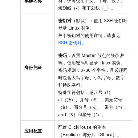
集群名称
符，仅可使用中文、字母、数字、
短划线（-）和下划线（_）。
密钥对
（默认）：使用
SSH
密钥对
登录
Linux
实例。
关于密钥对的使用详情，请参见
SSH
密钥对
。
密码
：设置
Master
节点的登录密
码，使用密码对登录
Linux
实例。
身份凭证
密码规则：8~30
个字符，且必须同
时包含大写字母、小写字母、数字
和特殊字符。
特殊字符包括：感叹号（!）、
at（@）、井号（#）、美元符号
（$）、百分号（%）、乘方（^）、
and（&）和星号（*）。
配置
ClickHouse
的副本
应用配置
（Replica）与分片（Shard）。