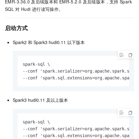
EMR-3.36.0
及后续版本和
EMR-5.2.0
及后续版本，支持
Spark
SQL
对
Hudi
进行读写操作。
启动方式
Spark2
和
Spark3 hudi0.11
以下版本
spark-sql \

--conf 'spark.serializer=org.apache.spark.seria
--conf 'spark.sql.extensions=org.apache.spark.
Spark3 hudi0.11
及以上版本
spark-sql \

--conf 'spark.serializer=org.apache.spark.seria
--conf 'spark.sql.extensions=org.apache.spark.s