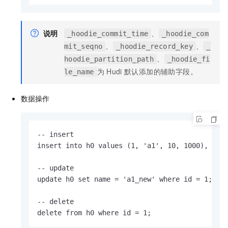
说明
、
_hoodie_commit_time
_hoodie_com
、
、
mit_seqno
_hoodie_record_key
_
、
hoodie_partition_path
_hoodie_fi
为
Hudi
默认添加的辅助字段。
le_name
数据操作
-- insert

insert into h0 values (1, 'a1', 10, 1000), (2, 
-- update

update h0 set name = 'a1_new' where id = 1;

-- delete

delete from h0 where id = 1;