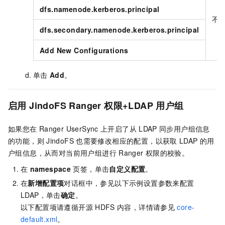
dfs.namenode.kerberos.principal
不
dfs.secondary.namenode.kerberos.principal
Add New Configurations
单击
Add
。
启用
JindoFS Ranger
权限+LDAP
用户组
如果您在
Ranger UserSync
上开启了从
LDAP
同步用户组信息
的功能，则
JindoFS
也需要修改相应的配置，以获取
LDAP
的用
户组信息，从而对当前用户组进行
Ranger
权限的校验。
在
namespace
页签，单击
自定义配置
。
在
新增配置项
对话框中，参见以下示例设置参数来配置
LDAP，单击
确定
。
以下配置项请遵循开源
HDFS
内容，详情请参见
core-
default.xml
。