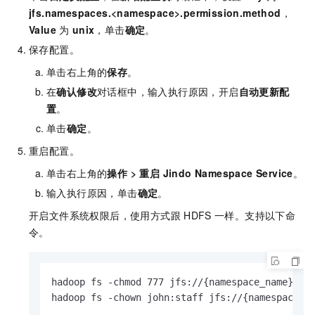
jfs.namespaces.<namespace>.permission.method
，
Value
为
unix
，单击
确定
。
保存配置。
单击右上角的
保存
。
在
确认修改
对话框中，输入执行原因，开启
自动更新配
置
。
单击
确定
。
重启配置。
单击右上角的
操作
>
重启 Jindo Namespace Service
。
输入执行原因，单击
确定
。
开启文件系统权限后，使用方式跟
HDFS
一样。支持以下命
令。
hadoop fs -chmod 777 jfs://{namespace_name}/dir
hadoop fs -chown john:staff jfs://{namespace_n