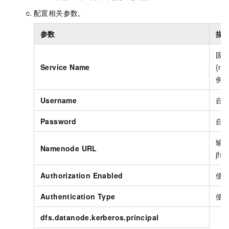
配置相关参数。
参数
描
固定
Service Name
{n
例如：
Username
自
Password
自
输
Namenode URL
jfs
Authorization Enabled
使
Authentication Type
使
dfs.datanode.kerberos.principal