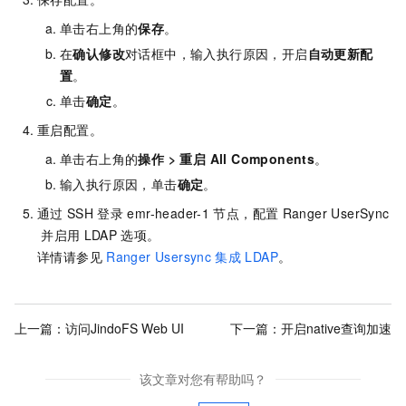
单击右上角的
保存
。
在
确认修改
对话框中，输入执行原因，开启
自动更新配
置
。
单击
确定
。
重启配置。
单击右上角的
操作
>
重启 All Components
。
输入执行原因，单击
确定
。
通过
SSH
登录
emr-header-1
节点，配置
Ranger UserSync
并启用
LDAP
选项。
详情请参见
Ranger Usersync
集成
LDAP
。
上一篇：
访问JindoFS Web UI
下一篇：
开启native查询加速
该文章对您有帮助吗？