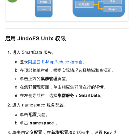
启用
JindoFS Unix
权限
进入
SmartData
服务。
登录
阿里云
E-MapReduce
控制台
。
在顶部菜单栏处，根据实际情况选择地域
和资源组
。
单击上方的
集群管理
页签。
在
集群管理
页面，单击相应集群所在行的
详情
。
在左侧导航栏，选择
集群服务
>
SmartData
。
进入
namespace
服务配置。
单击
配置
页签。
单击
namespace
。
单击
自定义配置
，在
新增配置项
对话框中，设置
Key
为