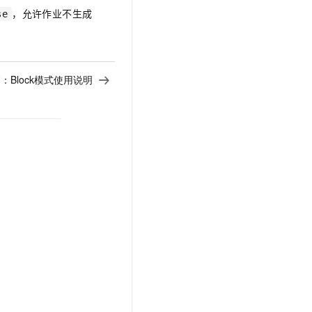
t.diy 一步搞定创意建站
构建大模型应用的安全防护体系
，允许作业不生成
se
通过自然语言交互简化开发流程,全栈开发支持
通过阿里云安全产品对 AI 应用进行安全防护
篇：
Block模式使用说明