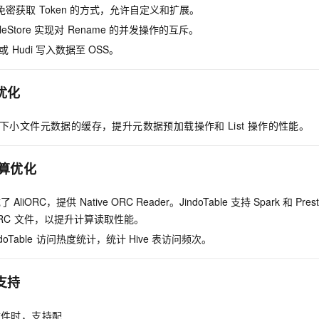
服务生态伙伴
视觉 Coding、空间感知、多模态思考等全面升级
1M上下文，专为长程任务能力而生
云工开物
企业应用
免密获取
Token
的方式，允许自定义和扩展。
Night Plan 支持 Qwen 3.8-Max
AI 办公
NEW
Red Hat
30+ 款产品免费体验
夜间 5 折，Qwen/Meoo/TokenPlan 客户专享
AI智能应用
leStore
实现对
Rename
的并发操作的互斥。
科研合作
ERP
堂（旗舰版）
SUSE
或
Hudi
写入数据至
OSS。
智能客服
AI 应用构建
大模型原生
CRM
2个月
自动承接线索
建站小程序
优化
Qoder
大模型服务平台百炼-应用模版
OA 办公系统
HOT
NEW
面向真实软件
个人版上线、团队版降价；千问3.8-Max首发发尝鲜
丰富多元化的应用模版和解决方案
力提升
财税管理
模板建站
下小文件元数据的缓存，提升元数据预加载操作和
List
操作的性能。
万有无界
大模型服务平台百炼-智能体
400电话
定制建站
的模型效果
灵活可视化地构建企业级 Agent
算优化
方案
广告营销
模板小程序
秒悟
人工智能平台 PAI
定制小程序
云端极速 AI 
新一代 AI 视频生成模型，深度适配广告营销等场景
AI Native 的算法工程平台，一站式完成建模、训练、推理服务部署
成了
AliORC，提供
Native ORC Reader。JindoTable
支持
Spark
和
Pres
RC
文件，以提升计算读取性能。
APP 开发
doTable
访问热度统计，统计
Hive
表访问频次。
建站系统
支持
AI 应用
10分钟微调：让0.6B模型媲美235B模型
多模态数据信
依托云原生高可用架构,实现Dify私有化部署
用1%尺寸在特定领域达到大模型90%以上效果
文件时，支持配