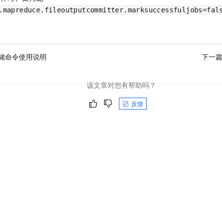
一个 AI 助手
即刻拥有 DeepSeek-R1 满血版
超强辅助，Bol
.mapreduce.fileoutputcommitter.marksuccessfuljobs=fal
在企业官网、通讯软件中为客户提供 AI 客服
多种方案随心选，轻松解锁专属 DeepSeek
。
储命令使用说明
下一
该文章对您有帮助吗？
反馈