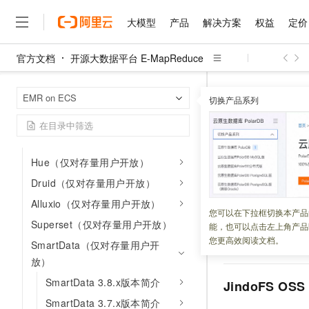
Iceberg
Kudu
大模型
产品
解决方案
权益
定价
Ranger
官方文档
开源大数据平台 E-MapReduce
Kerberos
大模型
产品
解决方案
权益
定价
云市场
伙伴
服务
了解阿里云
精选产品
精选解决方案
普惠上云
产品定价
精选商城
成为销售伙伴
售前咨询
为什么选择阿里云
DeltaLake
千问AI平台
开源大数据平台 E
首页
EMR on ECS
了解云产品的定价详情
切换产品系列
ESS（仅对存量用户开放）
SmartData 3.2.
大模型服务平台百炼
睿译宝，AI翻译排版一
普惠上云 官方力荐
分销伙伴
在线服务
网站建设
什么是云计算
大
大模型服务与应用平台
上传文档即自动完成翻译和
云服务器38元/年起，超
JindoData（仅对存量用户开
咨询伙伴
多端小程序
技术领先
SmartDa
云上成本管理
放）
售后服务
千问大模型
GLM-5.2：长任务时代
官方推荐返现计划
大模型
大模型
精选产品
精选解决方案
Salesforce 国际版订阅
稳定可靠
Hue（仅对存量用户开放）
管理和优化成本
多元化、高性能、安全可靠
推荐新用户得奖励，单订单
销售伙伴合作计划
自助服务
更新时间：
2021-01-15
友盟天域
安全合规
Druid（仅对存量用户开放）
人工智能与机器学习
AI
文本生成
无影云电脑
Hermes Agent，打造
云工开物
无影生态合作计划
在线服务
Alluxio（仅对存量用户开放）
观测云
分析师报告
随时随地安全接入的云上超
自主进化，持久记忆，越用
高校专属算力普惠，学生认
计算
互联网应用开发
SmartData
组件是
您可以在下拉框切换本产品
Qwen3.8-Max
HOT
Salesforce On Alibaba C
工单服务
Superset（仅对存量用户开放）
能，也可以点击左上角产品
扩展。SmartData
智能体时代全能旗舰模型
Tuya 物联网平台阿里云
研究报告与白皮书
云解析DNS
快速拥有专属 OpenClaw
Consulting Partner 合
大数据
容器
您更高效阅读文档。
内容。
SmartData（仅对存量用户开
免费试用
短信专区
蓝凌 OA
Qwen3.7-Plus
放）
AI 大模型销售与服务生
现代化应用
存储
天池大赛
能看、能想、能动手的多模
云原生大数据计算服务 Max
解决方案免费试用 新老
电子合同
SmartData 3.8.x版本简介
JindoFS OSS
面向分析的企业级SaaS模
最高领取价值200元试用
安全
网络与CDN
AI 算法大赛
Qwen3-VL-Plus
SmartData 3.7.x版本简介
畅捷通