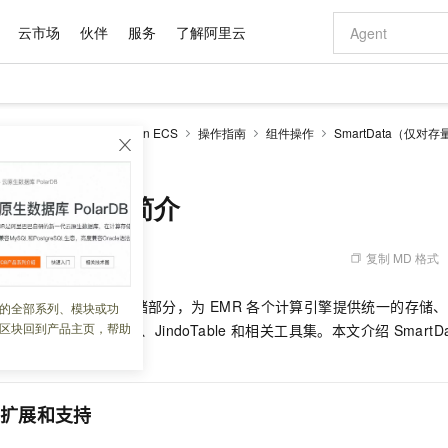
云市场
伙伴
服务
了解阿里云
AI 特惠
数据与 API
成为产品伙伴
企业增值服务
最佳实践
价格计算器
AI 场景体
基础软件
产品伙伴合
阿里云认证
市场活动
配置报价
大模型
-MapReduce
EMR on ECS
操作指南
组件操作
SmartData（仅对
自助选配和估算价格
x版本简介
步到位
域名与网站
智启 AI 普惠权益
产品生态集成认证中心
企业支持计划
云上春晚
Qwen Audio：打造专属 AI 语音助手
千问官方 MaaS 平台，为开发者和 Agent 而生，新用户赠送 1 亿 + tokens 额度
云服务器 EC
一句话生成原生
AI Coding
阿里云Maa
2026 阿里云
为企业打
数据集
Windows
大模型认证
模型
NEW
NEW
格式还原
值低价云产品抢先购
提供智能易用的域名与建站服务
至高享 1亿+免费 tokens，加速 Al 应用落地
Qwen-Audio-3.0-Realtime 端到端实时语音角色扮演
安全可靠、弹
输入一句话想法,
智能编程，一键
产品生态伙伴
专家技术服务
云上奥运之旅
弹性计算合作
阿里云中企出
手机三要素
宝塔 Linux
全部认证
ta 3.2.x版本简介
价格优势
开源旗舰模型
对象存储 OSS
即刻拥有 DeepSeek-V4-Pro
阿里云 OPC 创新助力计划
云数据库 RD
一键部署幻兽
AI 电商营销
产品生态伙伴工作台
企业增值服务台
云栖战略参考
云存储合作计
云栖大会
身份实名认证
CentOS
训练营
推动算力普惠，释放技术红利
的大模型服务
最高返9万
真正可用的 1M 上下文,一次完成代码全链路开发
轻松解锁专属 DeepSeek-V4-Pro
至高百万元 Token 补贴，加速一人公司成长
稳定、安全、高性价比、高性能的云存储服务
一键购买专属
从图文生成到
复制 MD 格式
 10:12:47
云上的中国
数据库合作计
活动全景
短信
Docker
图片和
自进化智能体
人工智能平台 PAI
5 分钟轻松部署专属 QwenPaw
Token Plan 模型订阅计划
Qoder
高效搭建 AI
AI 广告创作
企业成长
大模型
NEW
HOT
信息公告
看见新力量
云网络合作计
OCR 文字识别
JAVA
级电脑
越聪明
证享300元代金券
一站式AI开发、训练和推理服务
Qwen3.8-Max 首发尝鲜，限时加量 10 倍，夜间低至2折
从聊天伙伴进化为能主动干活的本地数字员工
面向真实软件
图文、视频一
EMR Jindo
引擎的存储部分，为
EMR
各个计算引擎提供统一的存储、
的全部系列、模块或功
Kimi-K3
HappyHors
NEW
魔搭 Mode
loud
服务实践
官网公告
区块回到产品主页，帮助
组件主要包括
JindoFS、JindoTable
和相关工具集。本文介绍
Smart
Kimi 最新旗舰模型，长程编程与推理利器
让文字生成流
金融模力时刻
Salesforce O
版
发票查验
全能环境
Qoder CN
Claude Code + GStack 打造工程团队
千问办公，限时限量积分加倍
云原生数据库 P
低代码高效构
AI 建站
NEW
作计划
计划
创新中心
魔搭 ModelSc
健康状态
让AI从“聊天伙伴”进化为能干活的“数字员工”
覆盖公网/内网、递归/权威、移动APP等全场景解析服务
安装技能 GStack，拥有专属 AI 工程团队
你的AI工作搭子，覆盖日常办公高频场景
基于千问大模型等，支持代码智能生成、研发智能问答
0 代码专业建
客户案例
天气预报查询
操作系统
Deepseek-v4-pro
HappyHors
态合作计划
态智能体模型
旗舰 MoE 大模型，百万上下文与顶尖推理能力
图生视频，流
Compute
同享
容器服务 Kubernetes 版 ACK
万小智 AI 建站低至 15元/月
云防火墙
AI 短剧/漫剧
快递物流查询
WordPress
成为服务伙
扩展和支持
高校合作
式云数据仓库
点，立即开启云上创新
提供一站式管理容器应用的 K8s 服务
送.CN域名，送备案服务码
云原生的云上
AI助力短剧
GLM-5.2
Wan2.7-T
Ubuntu