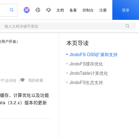
文档
备案
控制台
注册
登录
输入文档关键字查找
验
作计划
器
AI 活动
专业服务
服务伙伴合作计划
开发者社区
加入我们
服务平台百炼
阿里云 OPC 创新助力计划
存量用户开放）
本页导读
（1）
一站式生成采购清单，支持单品或批量购买
S
可编辑精美 PPT 文稿
S产品伙伴计划（繁花）
峰会
造的大模型服务与应用开发平台
轻量应用服务器
Agency Agents：拥有专属领域专家
AI 生产力先锋
Al MaaS 服务伙伴赋能合作
域名
博文
Careers
至高可申请百万元
JindoFS OSS扩展和支持
性可伸缩的云计算服务
 轻松生成专业的 PPT
开启高性价比 AI 编程新体验
先锋实践拓展 AI 生产力的边界
快速构建应用程序和网站，即刻迈出上云第一步
多领域专家智能体,一键组建 AI 虚拟交付团队
Token 补贴，五大权
计划
海大会
伙伴信用分合作计划
商标
问答
社会招聘
JindoFS缓存优化
益加速 OPC 成功
S
帕鲁游戏服务器
数字证书管理服务（原SSL证书）
HappyHorse 打造一站式影视创作平台
飞天发布时刻
HOT
划
备案
电子书
校园招聘
JindoTable计算优化
联机服务器，轻松开启游戏
视频创作，一键激活电商全链路生产力
全托管，含MySQL、PostgreSQL、SQL Server、MariaDB多引擎
实现全站 HTTPS，呈现可信的 Web 访问
所见，即是所愿
可视化编排打通从文字构思到成片全链路闭环
更多支持
我的收藏
产品详情
划
公司注册
镜像站
JindoFS生态支持
视频生成
语音识别与合成
 智能体与工作流应用
短信服务
漫剧工坊：一站式动画创作平台
AI 实训营
合作伙伴培训与认证
划
上云迁移
的智能体编程平台
站生成，高效打造优质广告素材
通过阿里云百炼高效搭建AI应用,助力高效开发
快速生产连贯的高质量长漫剧
从基础到进阶，Agent 创客手把手教你
国内短信简单易用，安全可靠，秒级触达，全球覆盖200+国家和地区。
缓存、计算优化以及功能
e-1.1-T2V
Qwen3-TTS-Flash
lScope
我要反馈
查询合作伙伴
Data（3.2.x）版本的更新
畅细腻的高质量视频
离线语音合成大模型，多语言方言自适应，低延迟高稳定
n Alibaba Cloud ISV 合作
代维服务
olarDB
建企业门户网站
大数据开发治理平台 DataWorks
10 分钟搭建微信、支付宝小程序
创新加速
ope
登录合作伙伴管理后台
我要建议
站，无忧落地极速上线
以可视化方式快速构建移动和 PC 门户网站
100%兼容MySQL、PostgreSQL，兼容Oracle，支持集中和分布式
高效部署网站，快速应用到小程序
Data Agent 驱动的一站式 Data+AI 开发治理平台
e-1.1-I2V
Cosyvoice-V3-Flash
安全
畅自然，细节丰富
高表现力语音合成大模型，语音克隆听感自然
我要投诉
上云场景组合购
伴
边界网络安全防护产品
漫剧创作，剧本、分镜、视频高效生成
覆盖90%+业务场景，专享组合折扣价
2V
VPN
Fun-ASR