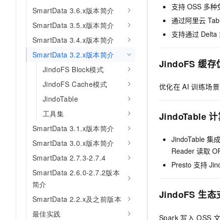
支持
OSS
多种
AI 产品 免费试用
网络
SmartData 3.6.x版本简介
安全
云开发大赛
Tableau 订阅
1亿+ 大模型 tokens 和 
通过阿里云
Tab
SmartData 3.5.x版本简介
可观测
入门学习赛
中间件
AI空中课堂在线直播课
支持通过
Delta
140+云产品 免费试用
SmartData 3.4.x版本简介
大模型服务
上云与迁云
产品新客免费试用，最长1
数据库
SmartData 3.2.x版本简介
生态解决方案
JindoFS
缓存
千问AI平台-Token Plan
企业出海
大模型ACA认证体验
JindoFS Block模式
大数据计算
助力企业全员 AI 认知与能
行业生态解决方案
JindoFS Cache模式
优化在
AI
训练场景
政企业务
媒体服务
千问AI平台-模型体验
JindoTable
开发者生态解决方案
在线体验全尺寸、多种模态
企业服务与云通信
工具集
JindoTable
计
AI 开发和 AI 应用解决
Happy 系列大模型
SmartData 3.1.x版本简介
域名与网站
JindoTable
集
SmartData 3.0.x版本简介
终端用户计算
Reader
读取
O
SmartData 2.7.3-2.7.4
Presto
支持
Jin
Serverless
SmartData 2.6.0-2.7.2版本
大模型解决方案
简介
开发工具
JindoFS
生态
快速部署 Dify，高效搭建 
SmartData 2.2.x及之前版本
迁移与运维管理
最佳实践
Spark
写入
OSS