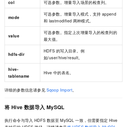
col
可选参数。增量导入场景的检查列。
可选参数。增量导入模式，支持
append
mode
和
lastmodified
两种模式。
可选参数。指定上次增量导入的检查列的
value
最大值。
HDFS
的写入目录。例
hdfs-dir
如
/user/hive/result
。
hive-
Hive
中的表名。
tablename
详细的参数信息请参见
Sqoop Import
。
将
Hive
数据导入
MySQL
执行命令与导入
HDFS
数据至
MySQL
一致，但需要指定
Hive
表对应的
HDFS
路径。详情请参见
将
HDFS
数据导入
MySQL
。