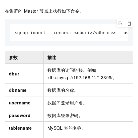
在集群的
Master
节点上执行如下命令。
sqoop import --connect <dburi>/<dbname> --usern
参数
描述
数据库的访问链接。例如
dburi
jdbc:mysql://192.168.**.**:3306/
。
dbname
数据库的名称。
username
数据库登录用户名。
password
数据库登录密码。
tablename
MySQL
表的名称。