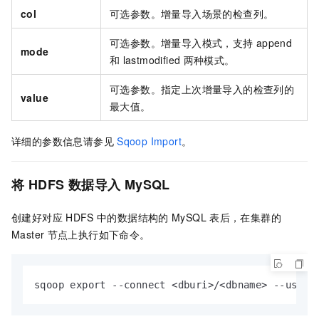
col
可选参数。增量导入场景的检查列。
可选参数。增量导入模式，支持
append
mode
和
lastmodified
两种模式。
可选参数。指定上次增量导入的检查列的
value
最大值。
详细的参数信息请参见
Sqoop Import
。
将
HDFS
数据导入
MySQL
创建好对应
HDFS
中的数据结构的
MySQL
表后，在集群的
Master
节点上执行如下命令。
sqoop export --connect <dburi>/<dbname> --usern