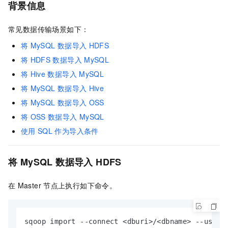
背景信息
常见数据传输场景如下：
将
MySQL
数据导入
HDFS
将
HDFS
数据导入
MySQL
将
Hive
数据导入
MySQL
将
MySQL
数据导入
Hive
将
MySQL
数据导入
OSS
将
OSS
数据导入
MySQL
使用
SQL
作为导入条件
将
MySQL
数据导入
HDFS
在
Master
节点上执行如下命令。
sqoop import --connect <dburi>/<dbname> --usern