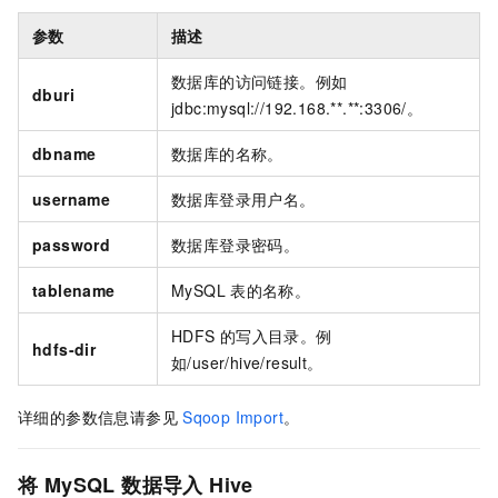
参数
描述
数据库的访问链接。例如
dburi
jdbc:mysql://192.168.**.**:3306/
。
dbname
数据库的名称。
username
数据库登录用户名。
password
数据库登录密码。
tablename
MySQL
表的名称。
HDFS
的写入目录。例
hdfs-dir
如
/user/hive/result
。
详细的参数信息请参见
Sqoop Import
。
将
MySQL
数据导入
Hive