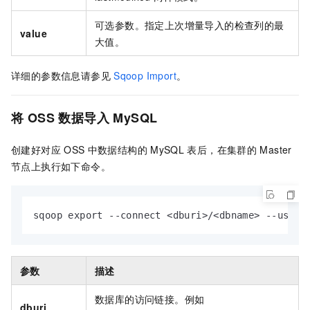
可选参数。指定上次增量导入的检查列的最
value
大值。
详细的参数信息请参见
Sqoop Import
。
将
OSS
数据导入
MySQL
创建好对应
OSS
中数据结构的
MySQL
表后，在集群的
Master
节点上执行如下命令。
sqoop export --connect <dburi>/<dbname> --usern
参数
描述
数据库的访问链接。例如
dburi