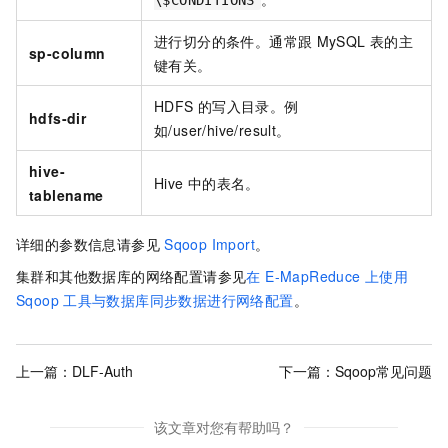
\$CONDITIONS
进行切分的条件。通常跟
MySQL
表的主
sp-column
键有关。
HDFS
的写入目录。例
hdfs-dir
如
/user/hive/result
。
hive-
Hive
中的表名。
tablename
详细的参数信息请参见
Sqoop Import
。
集群和其他数据库的网络配置请参见
在 E-MapReduce
上使用
Sqoop
工具与数据库同步数据进行网络配置
。
上一篇：
DLF-Auth
下一篇：
Sqoop常见问题
该文章对您有帮助吗？