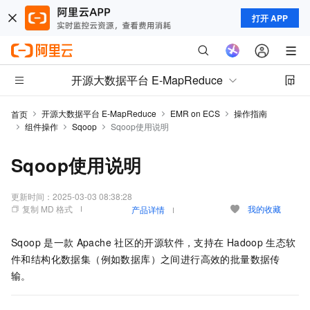
打开 APP
开源大数据平台 E-MapReduce
开源大数据平台 E-MapReduce
EMR on ECS
操作指南
首页
组件操作
Sqoop
Sqoop使用说明
Sqoop使用说明
更新时间：
2025-03-03 08:38:28
复制 MD 格式
我的收藏
产品详情
Sqoop
是一款
Apache
社区的开源软件，支持在
Hadoop
生态软
件和结构化数据集（例如数据库）之间进行高效的批量数据传
输。