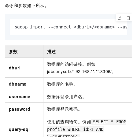
命令和参数如下所示。
sqoop import --connect <dburi>/<dbname> --usern
参数
描述
数据库的访问链接。例如
dburi
jdbc:mysql://192.168.**.**:3306/
。
dbname
数据库的名称。
username
数据库登录用户名。
password
数据库登录密码。
使用的查询语句。例如
SELECT * FROM
query-sql
profile WHERE id>1 AND
。