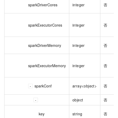
sparkDriverCores
integer
否
sparkExecutorCores
integer
否
sparkDriverMemory
integer
否
sparkExecutorMemory
integer
否
sparkConf
array<object>
否
object
否
key
string
否