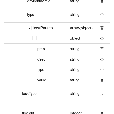
environmentId
string
否
type
string
否
localParams
array<object>
否
object
否
prop
string
否
direct
string
否
type
string
否
value
string
否
taskType
string
是
timeout
integer
否