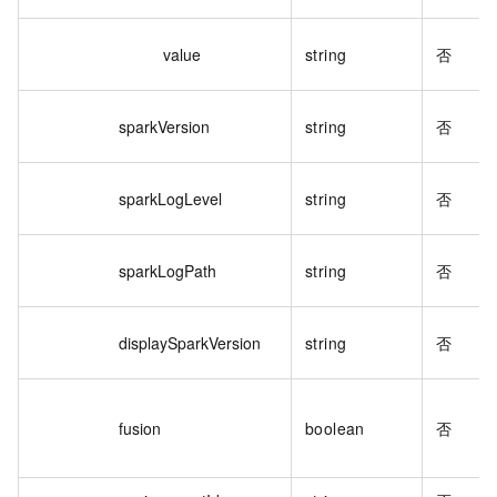
value
string
否
sparkVersion
string
否
sparkLogLevel
string
否
sparkLogPath
string
否
displaySparkVersion
string
否
fusion
boolean
否