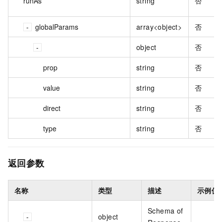
runAs
string
否
globalParams
array<object>
否
object
否
prop
string
否
value
string
否
direct
string
否
type
string
否
返回参数
名称
类型
描述
示例值
Schema of
object