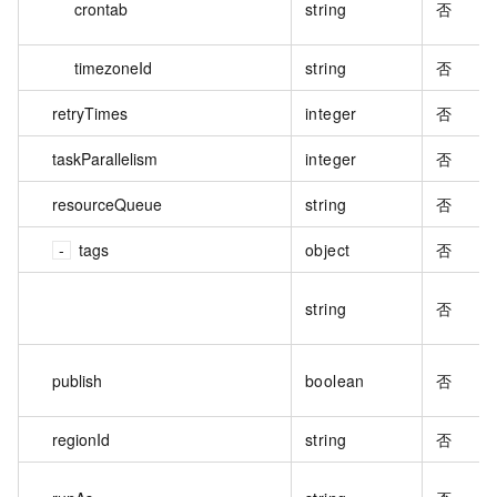
crontab
string
否
timezoneId
string
否
retryTimes
integer
否
taskParallelism
integer
否
resourceQueue
string
否
tags
object
否
string
否
publish
boolean
否
regionId
string
否