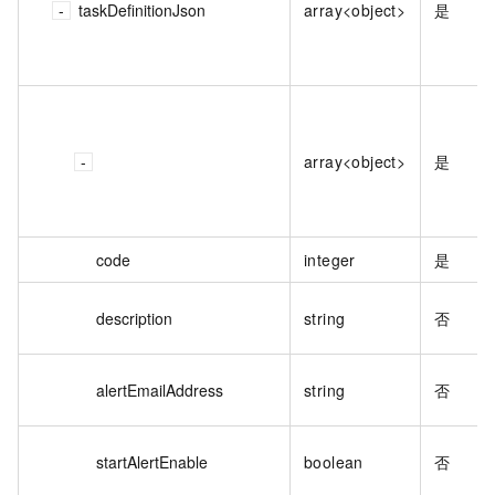
taskDefinitionJson
array<object>
是
array<object>
是
code
integer
是
description
string
否
alertEmailAddress
string
否
startAlertEnable
boolean
否