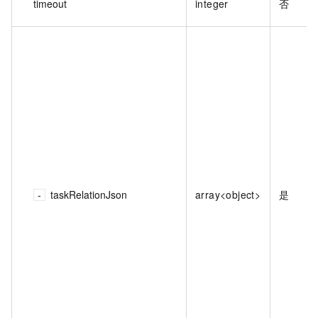
timeout
integer
否
taskRelationJson
array<object>
是