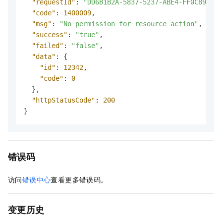
"requestId"
:
"DD6B1B2A-5837-5237-ABE4-FF0C8944**
"code"
:
1400009
,
"msg"
:
"No permission for resource action"
,
"success"
:
"true"
,
"failed"
:
"false"
,
"data"
:
{
"id"
:
12342
,
"code"
:
0
}
,
"httpStatusCode"
:
200
}
错误码
访问
错误中心
查看更多错误码。
变更历史