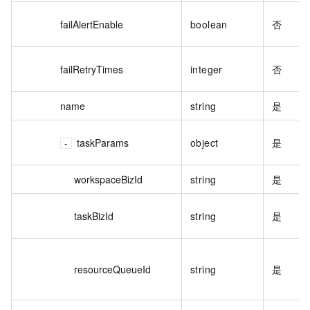
failAlertEnable
boolean
否
failRetryTimes
integer
否
name
string
是
taskParams
object
是
workspaceBizId
string
是
taskBizId
string
是
resourceQueueId
string
是