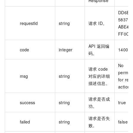
Response
DD6B1
5837-5
requestId
string
请求 ID。
ABE4-
FF0C89
API 返回编
code
integer
14000
码。
No
请求 code
permis
msg
string
对应的详细
for res
描述信息。
action
请求是否成
success
string
true
功。
请求是否失
failed
string
false
败。