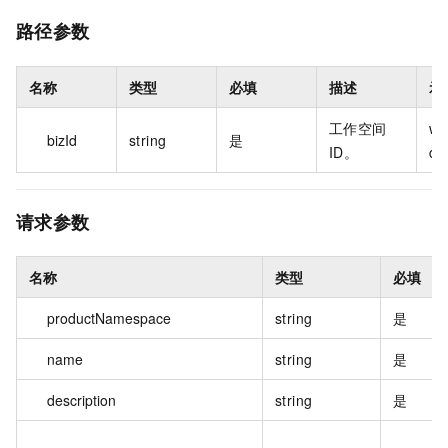
路径参数
名称
类型
必填
描述
示
工作空间
w-
bizId
string
是
ID。
d8*
请求参数
名称
类型
必填
productNamespace
string
是
name
string
是
description
string
是