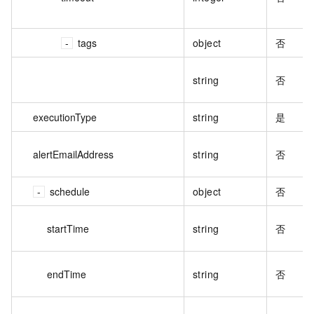
tags
object
否
string
否
executionType
string
是
alertEmailAddress
string
否
schedule
object
否
startTime
string
否
endTime
string
否