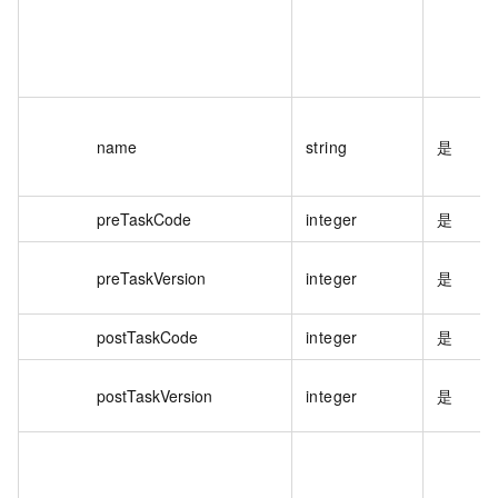
name
string
是
preTaskCode
integer
是
preTaskVersion
integer
是
postTaskCode
integer
是
postTaskVersion
integer
是