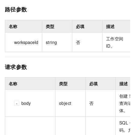
路径参数
名称
类型
必填
描述
工作空间
workspaceId
string
否
ID。
请求参数
名称
类型
必填
描述
创建 S
body
object
否
查询请
体。
SQL 代
码。允