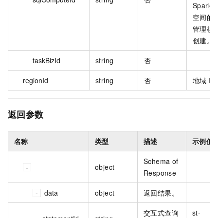
Spark
空间的
管理模
创建。
taskBizId
string
否
regionId
string
否
地域 I
返回参数
名称
类型
描述
示例值
Schema of
object
Response
data
object
返回结果。
交互式查询
st-