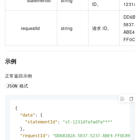
statementId
string
ID。
1231dfa
DD6B1
5837-5
requestId
string
请求 ID。
ABE4-
FF0C89
示例
正常返回示例
格式
JSON
{
"data"
:
{
"statementId"
:
"st-1231dfafadfa***"
}
,
"requestId"
:
"DD6B1B2A-5837-5237-ABE4-FF0C8944**