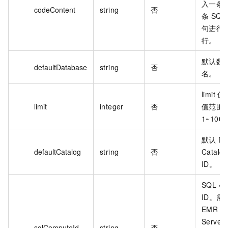
入一条
codeContent
string
否
条 SQL
句进行
行。
默认数
defaultDatabase
string
否
名。
limit 
limit
integer
否
值范围
1~100
默认 DL
defaultCatalog
string
否
Catalog
ID。
SQL 
ID。需
EMR
Serverl
sqlComputeId
string
否