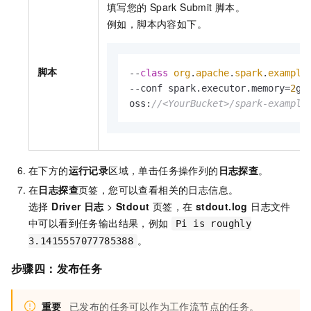
填写您的
Spark Submit
脚本。
例如，脚本内容如下。
脚本
--
class
org
.
apache
.
spark
.
example
--conf spark.executor.memory=
2
g \
oss:
//<YourBucket>/spark-example
在下方的
运行记录
区域，单击任务操作列的
日志探查
。
在
日志探查
页签，您可以查看相关的日志信息。
选择
Driver 日志
>
Stdout
页签，在
stdout.log
日志文件
中可以看到任务输出结果，例如
Pi is roughly
。
3.1415557077785388
步骤四：发布任务
重要
已发布的任务可以作为工作流节点的任务。