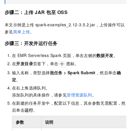
步骤二：上传
JAR
包至
OSS
本文示例是上传
spark-examples_2.12-3.5.2.jar，上传操作可以
参见
简单上传
。
步骤三：开发并运行任务
在
EMR Serverless Spark
页面，单击左侧的
数据开发
。
在
开发目录
页签下，单击
图标。
输入名称，类型选择
批任务
>
Spark Submit
，然后单击
确
定
。
在右上角选择队列。
添加队列的具体操作，请参见
管理资源队列
。
在新建的任务开发中，配置以下信息，其余参数无需配置，然
后单击
运行
。
参数
说明