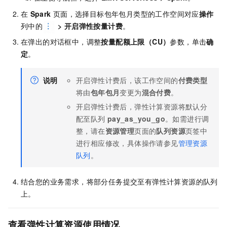
在
Spark
页面，选择目标包年包月类型的工作空间对应
操作
列中的
>
开启弹性按量计费
。
在弹出的对话框中，调整
按量配额上限（CU）
参数，单击
确
定
。
说明
开启弹性计费后，该工作空间的
付费类型
将由
包年包月
变更为
混合付费
。
开启弹性计费后，弹性计算资源将默认分
配至队列
pay_as_you_go
。如需进行调
整，请在
资源管理
页面的
队列资源
页签中
进行相应修改，具体操作请参见
管理资源
队列
。
结合您的业务需求，将部分任务提交至有弹性计算资源的队列
上。
查看弹性计算资源使用情况