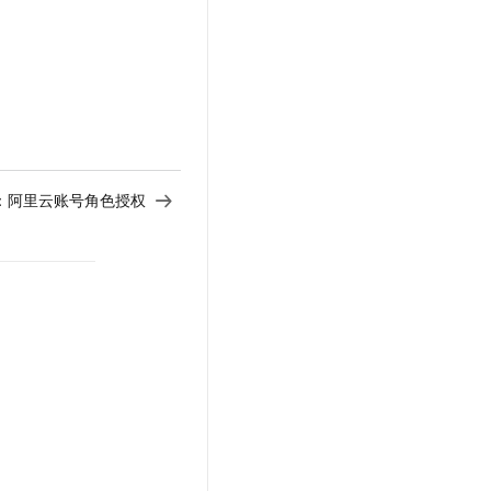
t.diy 一步搞定创意建站
构建大模型应用的安全防护体系
通过自然语言交互简化开发流程,全栈开发支持
通过阿里云安全产品对 AI 应用进行安全防护
：
阿里云账号角色授权