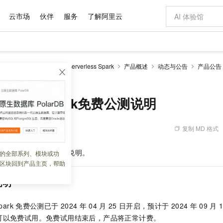
云市场
伙伴
服务
了解阿里云
AI 特惠
数据与 API
成为产品伙伴
企业增值服务
最佳实践
价格计算器
AI 场景体
基础软件
产品伙伴合
阿里云认证
市场活动
配置报价
大模型
-MapReduce
EMR Serverless Spark
产品概述
动态与公告
产品公告
自助选配和估算价格
s Spark免费公测说明
步到位
域名与网站
智启 AI 普惠权益
产品生态集成认证中心
企业支持计划
云上春晚
Qwen Audio：打造专属 AI 语音助手
千问官方 MaaS 平台，为开发者和 Agent 而生，新用户赠送 1 亿 + tokens 额度
云服务器 EC
一句话生成原生
AI Coding
阿里云Maa
2026 阿里云
为企业打
数据集
Windows
大模型认证
模型
NEW
NEW
格式还原
值低价云产品抢先购
提供智能易用的域名与建站服务
至高享 1亿+免费 tokens，加速 Al 应用落地
Qwen-Audio-3.0-Realtime 端到端实时语音角色扮演
安全可靠、弹
输入一句话想法,
智能编程，一键
产品生态伙伴
专家技术服务
云上奥运之旅
弹性计算合作
阿里云中企出
手机三要素
宝塔 Linux
全部认证
verless Spark免费公测说明
价格优势
开源旗舰模型
对象存储 OSS
即刻拥有 DeepSeek-V4-Pro
阿里云 OPC 创新助力计划
云数据库 RD
一键部署幻兽
AI 电商营销
产品生态伙伴工作台
企业增值服务台
云栖战略参考
云存储合作计
云栖大会
身份实名认证
CentOS
训练营
推动算力普惠，释放技术红利
的大模型服务
最高返9万
真正可用的 1M 上下文,一次完成代码全链路开发
轻松解锁专属 DeepSeek-V4-Pro
至高百万元 Token 补贴，加速一人公司成长
稳定、安全、高性价比、高性能的云存储服务
一键购买专属
从图文生成到
复制 MD 格式
 02:02:14
云上的中国
数据库合作计
活动全景
短信
Docker
图片和
自进化智能体
人工智能平台 PAI
5 分钟轻松部署专属 QwenPaw
Token Plan 模型订阅计划
Qoder
高效搭建 AI
AI 广告创作
企业成长
大模型
NEW
HOT
信息公告
看见新力量
云网络合作计
OCR 文字识别
JAVA
级电脑
越聪明
证享300元代金券
一站式AI开发、训练和推理服务
Qwen3.8-Max 首发尝鲜，限时加量 10 倍，夜间低至2折
从聊天伙伴进化为能主动干活的本地数字员工
面向真实软件
图文、视频一
ss Spark
的免费公测说明。
的全部系列、模块或功
Kimi-K3
HappyHors
NEW
魔搭 Mode
loud
服务实践
官网公告
区块回到产品主页，帮助
Kimi 最新旗舰模型，长程编程与推理利器
让文字生成流
金融模力时刻
Salesforce O
版
发票查验
全能环境
Qoder CN
Claude Code + GStack 打造工程团队
千问办公，限时限量积分加倍
云原生数据库 P
低代码高效构
AI 建站
NEW
作计划
计划
创新中心
魔搭 ModelSc
健康状态
让AI从“聊天伙伴”进化为能干活的“数字员工”
覆盖公网/内网、递归/权威、移动APP等全场景解析服务
安装技能 GStack，拥有专属 AI 工程团队
你的AI工作搭子，覆盖日常办公高频场景
基于千问大模型等，支持代码智能生成、研发智能问答
0 代码专业建
说明
客户案例
天气预报查询
操作系统
Deepseek-v4-pro
HappyHors
态合作计划
态智能体模型
旗舰 MoE 大模型，百万上下文与顶尖推理能力
图生视频，流
Compute
同享
容器服务 Kubernetes 版 ACK
万小智 AI 建站低至 15元/月
云防火墙
AI 短剧/漫剧
快递物流查询
WordPress
成为服务伙
park
免费公测已于
2024
年
04
月
25
日开启，预计于
2024
年
09
月
高校合作
式云数据仓库
点，立即开启云上创新
提供一站式管理容器应用的 K8s 服务
送.CN域名，送备案服务码
云原生的云上
AI助力短剧
GLM-5.2
Wan2.7-T
可以免费试用。免费试用结束后，产品将正常计费。
Ubuntu