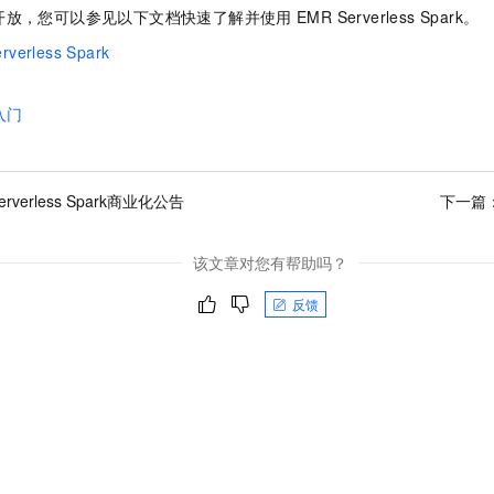
一个 AI 助手
即刻拥有 DeepSeek-R1 满血版
超强辅助，Bol
开放，您可以参见以下文档快速了解并使用
EMR Serverless Spark。
在企业官网、通讯软件中为客户提供 AI 客服
多种方案随心选，轻松解锁专属 DeepSeek
rverless Spark
入门
erverless Spark商业化公告
下一篇
该文章对您有帮助吗？
反馈