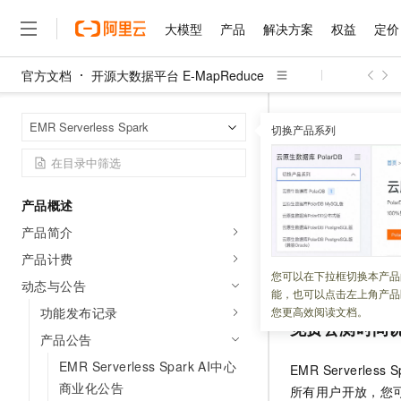
大模型
产品
解决方案
权益
定价
官方文档
开源大数据平台 E-MapReduce
大模型
产品
解决方案
权益
定价
云市场
伙伴
服务
了解阿里云
精选产品
精选解决方案
普惠上云
产品定价
精选商城
成为销售伙伴
售前咨询
为什么选择阿里云
千问AI平台
开源大数据平台 E
首页
EMR Serverless Spark
了解云产品的定价详情
切换产品系列
EMR Serverles
大模型服务平台百炼
睿译宝，AI翻译排版一
普惠上云 官方力荐
分销伙伴
在线服务
网站建设
什么是云计算
大
大模型服务与应用平台
上传文档即自动完成翻译和
云服务器38元/年起，超
咨询伙伴
多端小程序
技术领先
EMR Ser
云上成本管理
售后服务
千问大模型
GLM-5.2：长任务时代
官方推荐返现计划
大模型
大模型
精选产品
精选解决方案
Salesforce 国际版订阅
稳定可靠
产品概述
管理和优化成本
多元化、高性能、安全可靠
推荐新用户得奖励，单订单
销售伙伴合作计划
自助服务
产品简介
更新时间：
2024-09-09
友盟天域
安全合规
人工智能与机器学习
AI
文本生成
无影云电脑
Hermes Agent，打造
云工开物
无影生态合作计划
在线服务
产品计费
观测云
分析师报告
随时随地安全接入的云上超
自主进化，持久记忆，越用
高校专属算力普惠，学生认
计算
互联网应用开发
介绍
EMR Serverle
您可以在下拉框切换本产品
Qwen3.8-Max
HOT
动态与公告
Salesforce On Alibaba C
工单服务
能，也可以点击左上角产品
智能体时代全能旗舰模型
Tuya 物联网平台阿里云
研究报告与白皮书
云解析DNS
快速拥有专属 OpenClaw
Consulting Partner 合
大数据
容器
功能发布记录
您更高效阅读文档。
免费试用
短信专区
免费公测时间
蓝凌 OA
Qwen3.7-Plus
产品公告
AI 大模型销售与服务生
现代化应用
存储
天池大赛
能看、能想、能动手的多模
云原生大数据计算服务 Max
解决方案免费试用 新老
电子合同
EMR Serverless Spark AI中心
EMR Serverless S
面向分析的企业级SaaS模
最高领取价值200元试用
安全
网络与CDN
商业化公告
AI 算法大赛
Qwen3-VL-Plus
所有用户开放，您
畅捷通