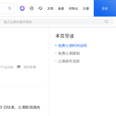
文档
备案
控制台
注册
登录
输入文档关键字查找
验
作计划
器
AI 活动
专业服务
服务伙伴合作计划
开发者社区
加入我们
服务平台百炼
阿里云 OPC 创新助力计划
本页导读
（1）
一站式生成采购清单，支持单品或批量购买
S
可编辑精美 PPT 文稿
S产品伙伴计划（繁花）
峰会
造的大模型服务与应用开发平台
轻量应用服务器
Agency Agents：拥有专属领域专家
AI 生产力先锋
Al MaaS 服务伙伴赋能合作
域名
博文
Careers
至高可申请百万元
免费公测时间说明
性可伸缩的云计算服务
 轻松生成专业的 PPT
开启高性价比 AI 编程新体验
先锋实践拓展 AI 生产力的边界
快速构建应用程序和网站，即刻迈出上云第一步
多领域专家智能体,一键组建 AI 虚拟交付团队
Token 补贴，五大权
计划
海大会
伙伴信用分合作计划
商标
问答
社会招聘
免费公测限制
益加速 OPC 成功
S
帕鲁游戏服务器
数字证书管理服务（原SSL证书）
HappyHorse 打造一站式影视创作平台
飞天发布时刻
HOT
划
备案
电子书
校园招聘
公测操作流程
联机服务器，轻松开启游戏
视频创作，一键激活电商全链路生产力
全托管，含MySQL、PostgreSQL、SQL Server、MariaDB多引擎
实现全站 HTTPS，呈现可信的 Web 访问
所见，即是所愿
可视化编排打通从文字构思到成片全链路闭环
更多支持
我的收藏
产品详情
划
公司注册
镜像站
视频生成
语音识别与合成
 智能体与工作流应用
短信服务
漫剧工坊：一站式动画创作平台
AI 实训营
合作伙伴培训与认证
划
上云迁移
的智能体编程平台
站生成，高效打造优质广告素材
通过阿里云百炼高效搭建AI应用,助力高效开发
快速生产连贯的高质量长漫剧
从基础到进阶，Agent 创客手把手教你
国内短信简单易用，安全可靠，秒级触达，全球覆盖200+国家和地区。
e-1.1-T2V
Qwen3-TTS-Flash
lScope
我要反馈
查询合作伙伴
畅细腻的高质量视频
离线语音合成大模型，多语言方言自适应，低延迟高稳定
n Alibaba Cloud ISV 合作
代维服务
olarDB
建企业门户网站
大数据开发治理平台 DataWorks
10 分钟搭建微信、支付宝小程序
创新加速
ope
登录合作伙伴管理后台
我要建议
站，无忧落地极速上线
以可视化方式快速构建移动和 PC 门户网站
100%兼容MySQL、PostgreSQL，兼容Oracle，支持集中和分布式
高效部署网站，快速应用到小程序
Data Agent 驱动的一站式 Data+AI 开发治理平台
e-1.1-I2V
Cosyvoice-V3-Flash
安全
畅自然，细节丰富
高表现力语音合成大模型，语音克隆听感自然
我要投诉
上云场景组合购
伴
13
日结束。公测阶段面向
边界网络安全防护产品
漫剧创作，剧本、分镜、视频高效生成
覆盖90%+业务场景，专享组合折扣价
2V
VPN
Fun-ASR