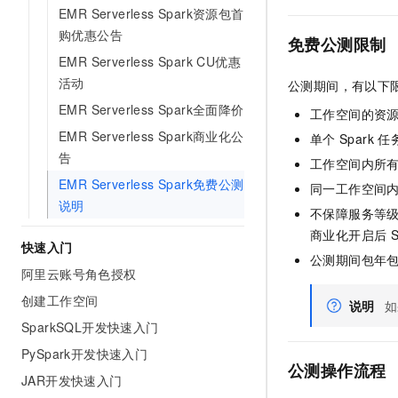
EMR Serverless Spark资源包首
AI 产品 免费试用
网络
安全
云开发大赛
Tableau 订阅
购优惠公告
1亿+ 大模型 tokens 和 
免费公测限制
可观测
入门学习赛
中间件
AI空中课堂在线直播课
EMR Serverless Spark CU优惠
140+云产品 免费试用
大模型服务
活动
公测期间，有以下
上云与迁云
产品新客免费试用，最长1
数据库
生态解决方案
EMR Serverless Spark全面降价
工作空间的资
千问AI平台-Token Plan
企业出海
大模型ACA认证体验
大数据计算
EMR Serverless Spark商业化公
单个
Spark
任
助力企业全员 AI 认知与能
行业生态解决方案
告
政企业务
工作空间内所
媒体服务
千问AI平台-模型体验
开发者生态解决方案
EMR Serverless Spark免费公测
同一工作空间
在线体验全尺寸、多种模态
企业服务与云通信
说明
AI 开发和 AI 应用解决
不保障服务等级
Happy 系列大模型
商业化开启后
域名与网站
快速入门
公测期间包年
终端用户计算
阿里云账号角色授权
创建工作空间
说明
如
Serverless
大模型解决方案
SparkSQL开发快速入门
开发工具
快速部署 Dify，高效搭建 
PySpark开发快速入门
公测操作流程
JAR开发快速入门
迁移与运维管理