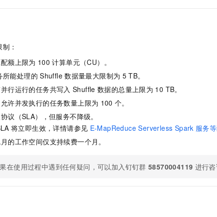
服务生态伙伴
视觉 Coding、空间感知、多模态思考等全面升级
1M上下文，专为长程任务能力而生
云工开物
企业应用
Night Plan 支持 Qwen 3.8-Max
AI 办公
NEW
Red Hat
30+ 款产品免费体验
夜间 5 折，Qwen/Meoo/TokenPlan 客户专享
AI智能应用
科研合作
ERP
堂（旗舰版）
SUSE
智能客服
AI 应用构建
大模型原生
CRM
限制：
2个月
自动承接线索
建站小程序
源配额上限为
100
计算单元（CU）。
Qoder
大模型服务平台百炼-应用模版
OA 办公系统
HOT
NEW
面向真实软件
个人版上线、团队版降价；千问3.8-Max首发发尝鲜
丰富多元化的应用模版和解决方案
务所能处理的
Shuffle
数据量最大限制为
5 TB。
力提升
财税管理
模板建站
有并行运行的任务共写入
Shuffle
数据的总量上限为
10 TB。
万有无界
大模型服务平台百炼-智能体
400电话
定制建站
内允许并发执行的任务数量上限为
100
个。
的模型效果
灵活可视化地构建企业级 Agent
方案
广告营销
模板小程序
协议（SLA），但服务不降级。
秒悟
人工智能平台 PAI
SLA
将立即生效，详情请参见
E-MapReduce Serverless Spark
服务等
定制小程序
云端极速 AI 
新一代 AI 视频生成模型，深度适配广告营销等场景
AI Native 的算法工程平台，一站式完成建模、训练、推理服务部署
包月的工作空间仅支持续费一个月。
APP 开发
果在使用过程中遇到任何疑问，可以加入钉钉群
58570004119
进行咨
建站系统
AI 应用
10分钟微调：让0.6B模型媲美235B模型
多模态数据信
依托云原生高可用架构,实现Dify私有化部署
用1%尺寸在特定领域达到大模型90%以上效果