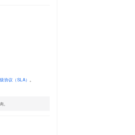
文戏情感细腻自然，动作戏激烈拳拳到肉，实现更强表演能力
支持中英文自由切换，具备更强的噪声鲁棒性
云聚AI 严选权益
SSL 证书
，一键激活高效办公新体验
精选AI产品，从模型到应用全链提效
堡垒机
AI 用量加速计划
应用
防火墙
、识别商机，让客服更高效、服务更出色。
新老同享，达量后返
千问办公
主机安全
NEW
的智能体编程平台
一站式AI生产力平台
AI 应用及服务市场
伶鹊
企业级人与Agent协作平台，接入和调度多个数字员工
智能客服平台，对话机器人、对话分析、智能外呼
AI 应用
大模型服务平台百炼 - 全妙
级协议（SLA）
。
大模型
应用创作平台
多模态内容创作工具，已接入 DeepSeek
自然语言处理
数据标注
询。
机器学习
息提取
与 AI 智能体进行实时音视频通话
从文本、图片、视频中提取结构化的属性信息
构建支持视频理解的 AI 音视频实时通话应用