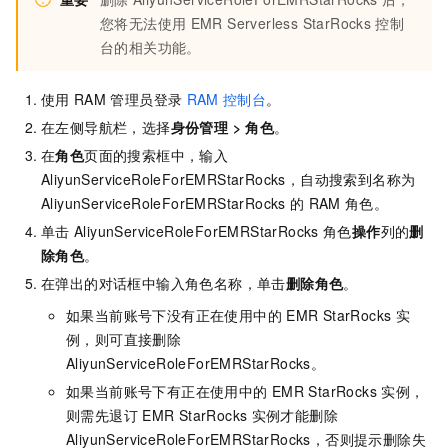
您将无法使用
EMR Serverless StarRocks
控制
台的相关功能。
使用
RAM
管理员登录
RAM
控制台
。
在左侧导航栏，选择
身份管理
>
角色
。
在
角色
页面的搜索框中，输入
AliyunServiceRoleForEMRStarRocks，自动搜索到名称为
AliyunServiceRoleForEMRStarRocks
的
RAM
角色。
单击
AliyunServiceRoleForEMRStarRocks
角色
操作
列的
删
除角色
。
在弹出的对话框中输入角色名称，单击
删除角色
。
如果当前账号下没有正在使用中的
EMR StarRocks
实
例，则可直接删除
AliyunServiceRoleForEMRStarRocks。
如果当前账号下有正在使用中的
EMR StarRocks
实例，
则需先退订
EMR StarRocks
实例才能删除
AliyunServiceRoleForEMRStarRocks，否则提示删除失