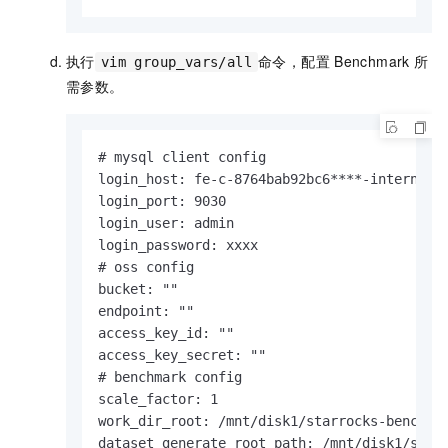
执行
命令，配置
Benchmark
所
vim group_vars/all
需参数。
# mysql client config

login_host: fe-c-8764bab92bc6****-internal.s
login_port: 9030

login_user: admin

login_password: xxxx

# oss config

bucket: ""

endpoint: ""

access_key_id: ""

access_key_secret: ""

# benchmark config

scale_factor: 1

work_dir_root: /mnt/disk1/starrocks-benchmar
dataset_generate_root_path: /mnt/disk1/star