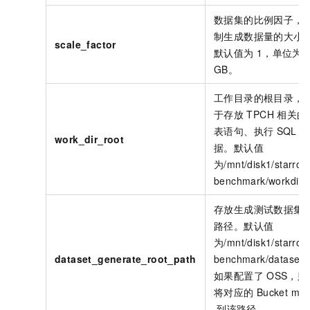
数据集的比例因子，
制生成数据量的大小
scale_factor
默认值为
1，单位为
GB。
工作目录的根目录，
于存放
TPCH
相关的
表语句、执行
SQL
等
work_dir_root
据。默认值
为
/mnt/disk1/starroc
benchmark/workdirs
存放生成测试数据集
路径。默认值
为
/mnt/disk1/starroc
dataset_generate_root_path
benchmark/datasets
如果配置了
OSS，则
将对应的
Bucket mou
到该路径。