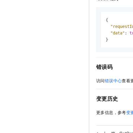
{
"requestI
"data"
:
t
}
错误码
访问
错误中心
查看
变更历史
更多信息，参考
变