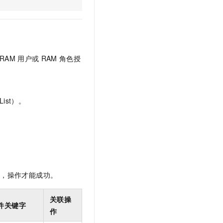
文戏情感细腻自然，动作戏激烈拳拳到肉，实现更强表演能力
支持中英文自由切换，具备更强的噪声鲁棒性
云聚AI 严选权益
SSL 证书
，一键激活高效办公新体验
精选AI产品，从模型到应用全链提效
堡垒机
AI 用量加速计划
应用
防火墙
、识别商机，让客服更高效、服务更出色。
新老同享，达量后返
RAM
用户或
RAM
角色授
千问办公
主机安全
NEW
的智能体编程平台
一站式AI生产力平台
AI 应用及服务市场
伶鹊
ist）。
企业级人与Agent协作平台，接入和调度多个数字员工
智能客服平台，对话机器人、对话分析、智能外呼
AI 应用
大模型服务平台百炼 - 全妙
大模型
应用创作平台
多模态内容创作工具，已接入 DeepSeek
自然语言处理
数据标注
限，操作才能成功。
机器学习
息提取
与 AI 智能体进行实时音视频通话
关联操
件关键字
从文本、图片、视频中提取结构化的属性信息
构建支持视频理解的 AI 音视频实时通话应用
作