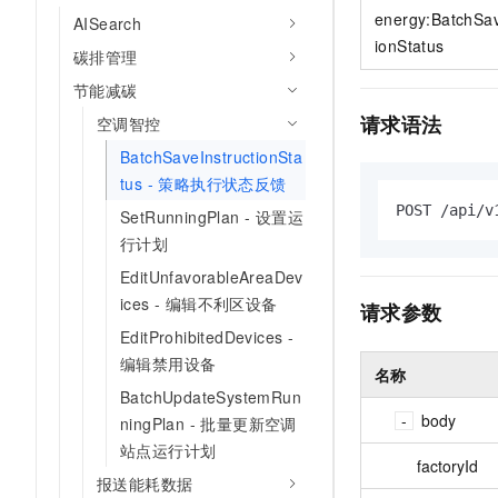
10 分钟在聊天系统中增加
energy:BatchSav
专有云
AISearch
ionStatus
碳排管理
节能减碳
请求语法
空调智控
BatchSaveInstructionSta
tus - 策略执行状态反馈
POST /api/v
SetRunningPlan - 设置运
行计划
EditUnfavorableAreaDev
ices - 编辑不利区设备
请求参数
EditProhibitedDevices -
编辑禁用设备
名称
BatchUpdateSystemRun
body
ningPlan - 批量更新空调
站点运行计划
factoryId
报送能耗数据