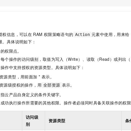
服务生态伙伴
视觉 Coding、空间感知、多模态思考等全面升级
1M上下文，专为长程任务能力而生
云工开物
企业应用
Night Plan 支持 Qwen 3.8-Max
AI 办公
NEW
Red Hat
30+ 款产品免费体验
夜间 5 折，Qwen/Meoo/TokenPlan 客户专享
AI智能应用
科研合作
ERP
堂（旗舰版）
SUSE
智能客服
AI 应用构建
大模型原生
CRM
2个月
自动承接线索
授权信息，可以在
RAM
权限策略语句的
元素中使用，用来给
Action
建站小程序
Qoder
大模型服务平台百炼-应用模版
OA 办公系统
HOT
NEW
限。具体说明如下：
面向真实软件
个人版上线、团队版降价；千问3.8-Max首发发尝鲜
丰富多元化的应用模版和解决方案
力提升
财税管理
模板建站
体的权限点。
万有无界
大模型服务平台百炼-智能体
400电话
定制建站
每个操作的访问级别，取值为写入（Write）、读取（Read）或列出（L
的模型效果
灵活可视化地构建企业级 Agent
指操作中支持授权的资源类型。具体说明如下：
方案
广告营销
模板小程序
秒悟
人工智能平台 PAI
资源类型，用前面加 * 表示。
定制小程序
云端极速 AI 
新一代 AI 视频生成模型，深度适配广告营销等场景
AI Native 的算法工程平台，一站式完成建模、训练、推理服务部署
资源级授权的操作，用
表示。
全部资源
APP 开发
是指云产品自身定义的条件关键字。
建站系统
指成功执行操作所需要的其他权限。操作者必须同时具备关联操作的权
AI 应用
10分钟微调：让0.6B模型媲美235B模型
多模态数据信
访问级
资源类型
条
依托云原生高可用架构,实现Dify私有化部署
用1%尺寸在特定领域达到大模型90%以上效果
别