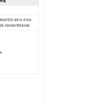
例值
A5A7DD-8974-5769-
2E-590A97BEA34E
ue