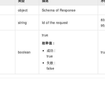
类型
描述
示
object
Schema of Response
83
string
Id of the request
95
true
枚举值：
成功 :
boolean
tr
true
失败 :
false