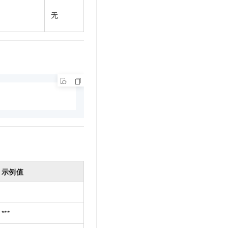
t.diy 一步搞定创意建站
构建大模型应用的安全防护体系
无
通过自然语言交互简化开发流程,全栈开发支持
通过阿里云安全产品对 AI 应用进行安全防护
示例值
***