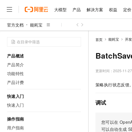
大模型
产品
解决方案
权益
定价
官方文档
能耗宝
大模型
产品
解决方案
权益
定价
云市场
伙伴
服务
了解阿里云
精选产品
精选解决方案
普惠上云
产品定价
精选商城
成为销售伙伴
售前咨询
为什么选择阿里云
千问AI平台
能耗宝
开发
首页
了解云产品的定价详情
大模型服务平台百炼
千问办公，解锁你的工作
普惠上云 官方力荐
分销伙伴
在线服务
网站建设
什么是云计算
大
大模型服务与应用平台
企业级Agent产品，直接
云服务器38元/年起，超
BatchSa
产品概述
咨询伙伴
多端小程序
技术领先
云上成本管理
售后服务
千问大模型
Agency Agents：拥
官方推荐返现计划
大模型
产品简介
大模型
精选产品
精选解决方案
Salesforce 国际版订阅
稳定可靠
管理和优化成本
多元化、高性能、安全可靠
推荐新用户得奖励，单订单
更新时间：
2025-11-27
销售伙伴合作计划
功能特性
自助服务
友盟天域
安全合规
人工智能与机器学习
AI
文本生成
无影云电脑
HappyHorse 打造一
云工开物
产品计费
策略执行状态反馈
无影生态合作计划
在线服务
观测云
分析师报告
随时随地安全接入的云上超
高校专属算力普惠，学生认
计算
互联网应用开发
Qwen3.8-Max
HOT
Salesforce On Alibaba C
工单服务
快速入门
智能体时代全能旗舰模型
Tuya 物联网平台阿里云
研究报告与白皮书
云解析DNS
快速拥有专属 OpenClaw
Consulting Partner 合
调试
大数据
容器
快速入门
免费试用
短信专区
蓝凌 OA
Qwen3.7-Plus
AI 大模型销售与服务生
现代化应用
存储
天池大赛
能看、能想、能动手的多模
云原生大数据计算服务 Max
解决方案免费试用 新老
操作指南
电子合同
您可以在
OpenA
面向分析的企业级SaaS模
最高领取价值200元试用
安全
网络与CDN
用户指南
AI 算法大赛
Qwen3-VL-Plus
可以自动生成
S
畅捷通