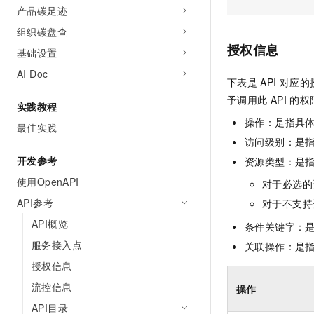
产品碳足迹
AI 产品 免费试用
网络
安全
云开发大赛
Tableau 订阅
1亿+ 大模型 tokens 和 
组织碳盘查
可观测
入门学习赛
中间件
AI空中课堂在线直播课
授权信息
基础设置
140+云产品 免费试用
大模型服务
上云与迁云
产品新客免费试用，最长1
数据库
AI Doc
下表是
API
对应的
生态解决方案
千问AI平台-Token Plan
企业出海
大模型ACA认证体验
予调用此
API
的权
大数据计算
实践教程
助力企业全员 AI 认知与能
行业生态解决方案
操作：是指具
政企业务
最佳实践
媒体服务
千问AI平台-模型体验
开发者生态解决方案
访问级别：是指
在线体验全尺寸、多种模态
企业服务与云通信
开发参考
资源类型：是
AI 开发和 AI 应用解决
Happy 系列大模型
使用OpenAPI
对于必选的
域名与网站
API参考
对于不支持
终端用户计算
API概览
条件关键字：
Serverless
服务接入点
关联操作：是
大模型解决方案
授权信息
开发工具
快速部署 Dify，高效搭建 
流控信息
操作
迁移与运维管理
API目录