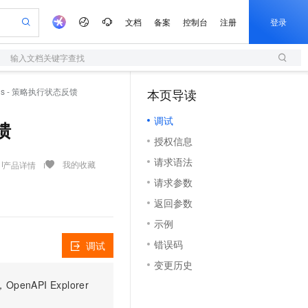
文档
备案
控制台
注册
登录
输入文档关键字查找
验
作计划
器
AI 活动
专业服务
服务伙伴合作计划
开发者社区
加入我们
服务平台百炼
阿里云 OPC 创新助力计划
Status - 策略执行状态反馈
本页导读
（0）
一站式生成采购清单，支持单品或批量购买
S
io：打造专属 AI 语音助手
S产品伙伴计划（繁花）
峰会
造的大模型服务与应用开发平台
轻量应用服务器
一句话生成原生可编辑精美 PPT 文稿
AI 生产力先锋
Al MaaS 服务伙伴赋能合作
域名
博文
Careers
至高可申请百万元
调试
性可伸缩的云计算服务
开启高性价比 AI 编程新体验
Qwen-Audio-3.0-Realtime 端到端实时语音角色扮演
输入一句话想法, 轻松生成专业的 PPT
先锋实践拓展 AI 生产力的边界
快速构建应用程序和网站，即刻迈出上云第一步
反馈
Token 补贴，五大权
计划
海大会
伙伴信用分合作计划
商标
问答
社会招聘
授权信息
益加速 OPC 成功
S
eek-V4-Pro
数字证书管理服务（原SSL证书）
一键部署幻兽帕鲁游戏服务器
飞天发布时刻
HOT
划
备案
电子书
校园招聘
请求语法
pSeek-V4-Pro
视频创作，一键激活电商全链路生产力
全托管，含MySQL、PostgreSQL、SQL Server、MariaDB多引擎
实现全站HTTPS，呈现可信的WEB访问
一键购买专属联机服务器，轻松开启游戏
所见，即是所愿
我的收藏
产品详情
更多支持
划
公司注册
镜像站
请求参数
视频生成
语音识别与合成
专属 QwenPaw
短信服务
漫剧工坊：一站式动画创作平台
AI 实训营
HOT
合作伙伴培训与认证
返回参数
划
上云迁移
的智能体编程平台
站生成，高效打造优质广告素材
从聊天伙伴进化为能主动干活的本地数字员工
快速生产连贯的高质量长漫剧
从基础到进阶，Agent 创客手把手教你
国内短信简单易用，安全可靠，秒级触达，全球覆盖200+国家和地区。
e-1.1-T2V
Qwen3-TTS-Flash
lScope
我要反馈
查询合作伙伴
示例
畅细腻的高质量视频
离线语音合成大模型，多语言方言自适应，低延迟高稳定
n Alibaba Cloud ISV 合作
代维服务
olarDB
建企业门户网站
大数据开发治理平台 DataWorks
10 分钟搭建微信、支付宝小程序
错误码
调试
创新加速
ope
登录合作伙伴管理后台
我要建议
站，无忧落地极速上线
以可视化方式快速构建移动和 PC 门户网站
100%兼容MySQL、PostgreSQL，兼容Oracle，支持集中和分布式
高效部署网站，快速应用到小程序
Data Agent 驱动的一站式 Data+AI 开发治理平台
e-1.1-I2V
Cosyvoice-V3-Flash
变更历史
安全
畅自然，细节丰富
高表现力语音合成大模型，语音克隆听感自然
我要投诉
上云场景组合购
伴
PI Explorer
边界网络安全防护产品
漫剧创作，剧本、分镜、视频高效生成
覆盖90%+业务场景，专享组合折扣价
2V
VPN
Fun-ASR