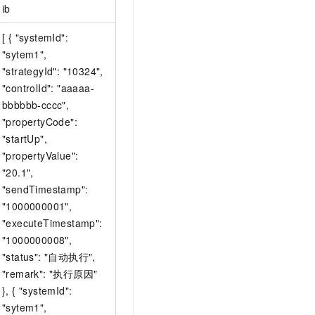
ib
[ { "systemId":
"sytem1",
"strategyId": "10324",
"controlId": "aaaaa-
bbbbbb-cccc",
"propertyCode":
"startUp",
"propertyValue":
"20.1",
"sendTimestamp":
"1000000001",
"executeTimestamp":
"1000000008",
"status": "自动执行",
"remark": "执行原因"
}, { "systemId":
"sytem1",