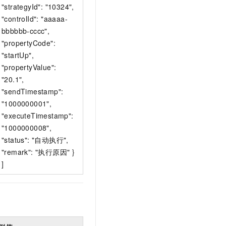
"strategyId": "10324",
"controlId": "aaaaa-
bbbbbb-cccc",
"propertyCode":
"startUp",
"propertyValue":
"20.1",
"sendTimestamp":
"1000000001",
"executeTimestamp":
"1000000008",
"status": "自动执行",
"remark": "执行原因" }
]