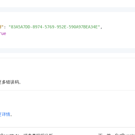
d"
:
"83A5A7DD-8974-5769-952E-590A97BEA34E"
,
rue
更多错误码。
更详情
。