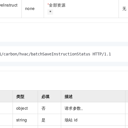
一个 AI 助手
即刻拥有 DeepSeek-R1 满血版
超强辅助，Bol
eInstruct
*
全部资源
none
无
在企业官网、通讯软件中为客户提供 AI 客服
多种方案随心选，轻松解锁专属 DeepSeek
*
1/carbon/hvac/batchSaveInstructionStatus HTTP/1.1
类型
必填
描述
object
否
请求参数。
string
是
场站 id