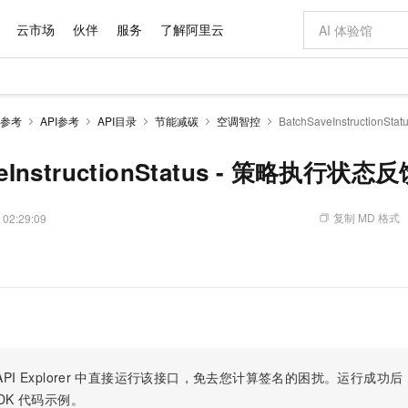
云市场
伙伴
服务
了解阿里云
AI 特惠
数据与 API
成为产品伙伴
企业增值服务
最佳实践
价格计算器
AI 场景体
基础软件
产品伙伴合
阿里云认证
市场活动
配置报价
大模型
参考
API参考
API目录
节能减碳
空调智控
BatchSaveInstruction
自助选配和估算价格
新方式
域名与网站
睿译宝，AI翻译排版一步到位
智启 AI 普惠权益
产品生态集成认证中心
企业支持计划
云上春晚
千问官方 MaaS 平台，为开发者和 Agent 而生，新用户赠送 1 亿 + tokens 额度
云服务器 EC
Qwen Aud
AI Coding
阿里云Maa
2026 阿里云
为企业打
数据集
Windows
大模型认证
模型
NEW
NEW
交付可用成果
值低价云产品抢先购
提供智能易用的域名与建站服务
上传文档即自动完成翻译和格式还原
至高享 1亿+免费 tokens，加速 Al 应用落地
安全可靠、弹
智能编程，一键
veInstructionStatus - 策略执行状态
产品生态伙伴
专家技术服务
云上奥运之旅
弹性计算合作
阿里云中企出
手机三要素
宝塔 Linux
全部认证
价格优势
有专属领域专家
对象存储 OSS
GLM-5.2：长任务时代开源旗舰模型
阿里云 OPC 创新助力计划
云数据库 RD
即刻拥有 DeepS
AI 电商营销
产品生态伙伴工作台
企业增值服务台
云栖战略参考
云存储合作计
云栖大会
身份实名认证
CentOS
训练营
推动算力普惠，释放技术红利
的大模型服务
最高返9万
多领域专家智能体,一键组建 AI 虚拟交付团队
至高百万元 Token 补贴，加速一人公司成长
稳定、安全、高性价比、高性能的云存储服务
真正可用的 1M 上下文,一次完成代码全链路开发
轻松解锁专属 Dee
从图文生成到
复制 MD 格式
 02:29:09
云上的中国
数据库合作计
活动全景
短信
Docker
图片和
站式影视创作平台
人工智能平台 PAI
Hermes Agent，打造自进化智能体
Token Plan 模型订阅计划
Qoder
5 分钟轻松部署
AI 广告创作
企业成长
大模型
NEW
信息公告
。
看见新力量
云网络合作计
OCR 文字识别
JAVA
级电脑
证享300元代金券
可视化编排打通从文字构思到成片全链路闭环
一站式AI开发、训练和推理服务
自主进化，持久记忆，越用越聪明
Qwen3.8-Max 首发尝鲜，限时加量 10 倍，夜间低至2折
面向真实软件
图文、视频一
Kimi-K3
HappyHors
NEW
魔搭 Mode
loud
服务实践
官网公告
Kimi 最新旗舰模型，长程编程与推理利器
让文字生成流
金融模力时刻
Salesforce O
版
发票查验
全能环境
Qoder CN
Claude Code + GStack 打造工程团队
千问办公，限时限量积分加倍
云原生数据库 P
低代码高效构
AI 建站
NEW
作计划
计划
创新中心
魔搭 ModelSc
健康状态
让AI从“聊天伙伴”进化为能干活的“数字员工”
覆盖公网/内网、递归/权威、移动APP等全场景解析服务
安装技能 GStack，拥有专属 AI 工程团队
你的AI工作搭子，覆盖日常办公高频场景
基于千问大模型等，支持代码智能生成、研发智能问答
0 代码专业建
客户案例
天气预报查询
操作系统
Deepseek-v4-pro
HappyHors
态合作计划
态智能体模型
旗舰 MoE 大模型，百万上下文与顶尖推理能力
图生视频，流
Compute
同享
容器服务 Kubernetes 版 ACK
万小智 AI 建站低至 15元/月
云防火墙
AI 短剧/漫剧
快递物流查询
WordPress
成为服务伙
高校合作
PI Explorer
中直接运行该接口，免去您计算签名的困扰。运行成功后，OpenA
式云数据仓库
点，立即开启云上创新
提供一站式管理容器应用的 K8s 服务
送.CN域名，送备案服务码
云原生的云上
AI助力短剧
GLM-5.2
Wan2.7-T
DK
代码示例。
Ubuntu