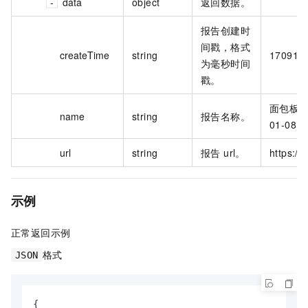
data
object
返回数据。
报告创建时
间戳，格式
createTime
string
170910
为毫秒时间
戳。
面包板-
name
string
报告名称。
01-08 1
url
string
报告 url。
https://
示例
正常返回示例
格式
JSON
{