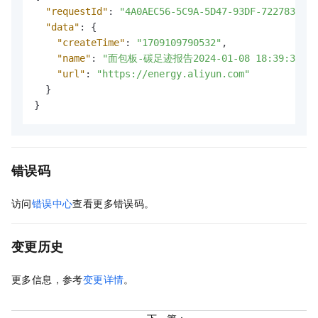
"requestId"
:
"4A0AEC56-5C9A-5D47-93DF-7227836FFF
"data"
:
{
"createTime"
:
"1709109790532"
,
"name"
:
"面包板-碳足迹报告2024-01-08 18:39:39.do
"url"
:
"https://energy.aliyun.com"
}
}
错误码
访问
错误中心
查看更多错误码。
变更历史
更多信息，参考
变更详情
。
下一篇：