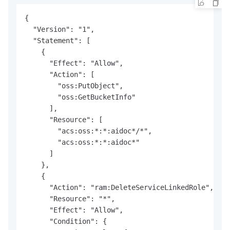
{

  "Version": "1",

  "Statement": [

    {

      "Effect": "Allow",

      "Action": [

        "oss:PutObject",

        "oss:GetBucketInfo"

      ],

      "Resource": [

        "acs:oss:*:*:aidoc*/*",

        "acs:oss:*:*:aidoc*"

      ]

    },

    {

      "Action": "ram:DeleteServiceLinkedRole",

      "Resource": "*",

      "Effect": "Allow",

      "Condition": {
